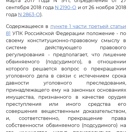
марта 2017 года N 5-П; определения от 27
сентября 2018 года
N 2190-О
и от 26 ноября 2018
года
N 2863-О
).
Содержащееся в
пункте 1 части третьей статьи
81
УПК Российской Федерации положение - по
своему конституционно-правовому смыслу в
системе действующего правового
регулирования - предполагает, что лишение
обвиняемого (подсудимого), в отношении
которого решается вопрос о прекращении
уголовного дела в связи с истечением срока
давности уголовного преследования,
принадлежащего ему на законных основаниях
имущества, признанного в качестве орудия
преступления или иного средства его
совершения вещественным доказательством,
и, соответственно, прекращение права
собственности обвиняемого (подсудимого) на