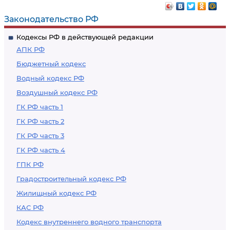
платежей
Российской
Федерации или
Законодательство РФ
передача товаров
Кодексы РФ в действующей редакции
или технологий,
АПК РФ
вооружения или
Бюджетный кодекс
военной техники,
Водный кодекс РФ
незаконное
Воздушный кодекс РФ
выполнение работ
либо незаконное
ГК РФ часть 1
оказание услуг, в
ГК РФ часть 2
отношении которых
ГК РФ часть 3
установлен
ГК РФ часть 4
экспортный
ГПК РФ
контроль
Градостроительный кодекс РФ
Жилищный кодекс РФ
КАС РФ
Кодекс внутреннего водного транспорта