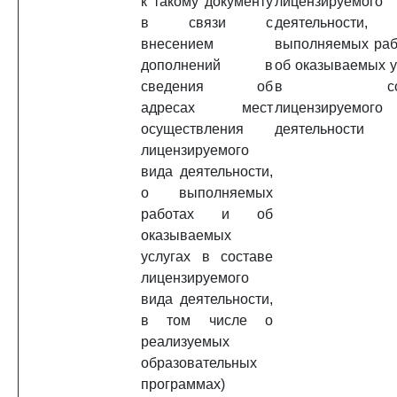
к такому документу
лицензируемого
в связи с
деятельност
внесением
выполняемых раб
дополнений в
об оказываемых у
сведения об
в сост
адресах мест
лицензируемого
осуществления
деятельности
лицензируемого
вида деятельности,
о выполняемых
работах и об
оказываемых
услугах в составе
лицензируемого
вида деятельности,
в том числе о
реализуемых
образовательных
программах)