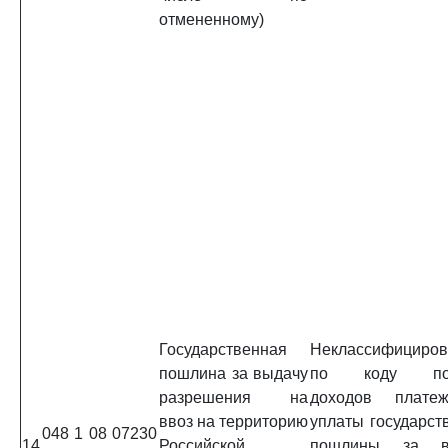
отмененному)
Государственная
Неклассифициро
пошлина за выдачу
по коду под
разрешения на
доходов плате
ввоз на территорию
уплаты государст
048 1 08 07230
14
Российской
пошлины за в