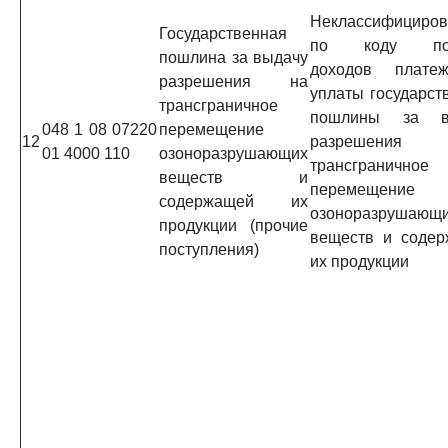
Неклассифициро
Государственная
по коду под
пошлина за выдачу
доходов плате
разрешения на
уплаты государст
трансграничное
пошлины за в
048 1 08 07220
перемещение
12
разрешени
01 4000 110
озоноразрушающих
трансграничное
веществ и
перемещение
содержащей их
озоноразрушающ
продукции (прочие
веществ и соде
поступления)
их продукции