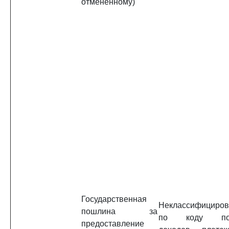
отмененному)
Государственная
Неклассифициро
пошлина за
по коду под
предоставление