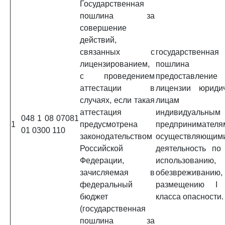
Государственная
пошлина за
совершение
действий,
связанных с
государственная
лицензированием,
пошлина
с проведением
предоставление
аттестации в
лицензии юриди
случаях, если такая
лицам
аттестация
индивидуальным
048 1 08 07081
1
предусмотрена
предпринимателя
01 0300 110
законодательством
осуществляющим
Российской
деятельность по 
Федерации,
использованию,
зачисляемая в
обезвреживанию,
федеральный
размещению I
бюджет
класса опасности.
(государственная
пошлина за