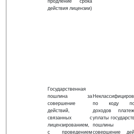
продление срока
действия лицензии)
Государственная
пошлина за
Неклассифициро
совершение
по коду под
действий,
доходов плате
связанных с
уплаты государст
лицензированием,
пошлины
с проведением
совершение дей