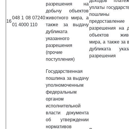
доходов плате
разрешения на
уплаты государст
добычу объектов
пошлины
048 1 08 07240
животного мира, а
16
предоставление
01 4000 110
также за выдачу
разрешения на 
дубликата
объектов живо
указанного
мира, а также за 
разрешения
дубликата указ
(прочие
разрешения
поступления)
Государственная
пошлина за выдачу
уполномоченным
федеральным
органом
исполнительной
власти документа
об утверждении
нормативов