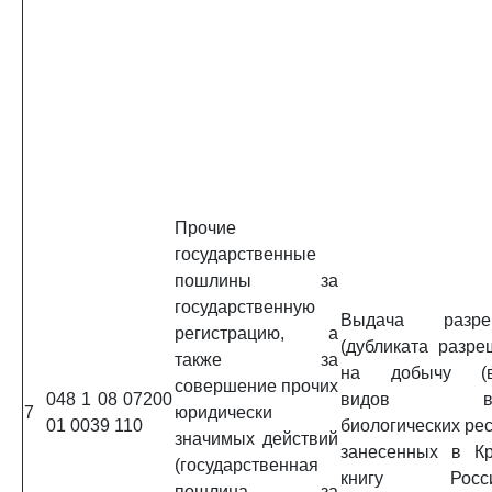
Прочие
государственные
пошлины за
государственную
Выдача разре
регистрацию, а
(дубликата разре
также за
на добычу (в
совершение прочих
048 1 08 07200
видов во
7
юридически
01 0039 110
биологических рес
значимых действий
занесенных в К
(государственная
книгу Росси
пошлина за