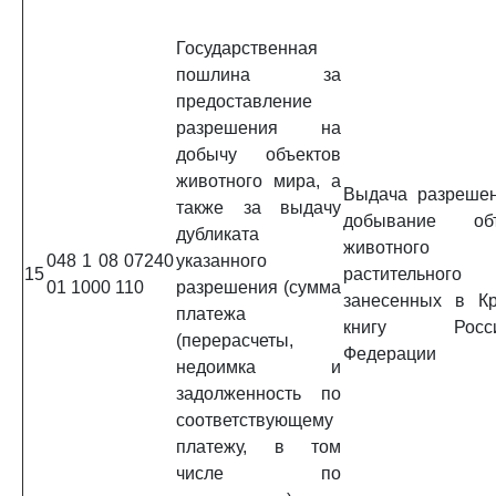
Государственная
пошлина за
предоставление
разрешения на
добычу объектов
животного мира, а
Выдача разреше
также за выдачу
добывание объ
дубликата
животног
048 1 08 07240
указанного
15
растительного 
01 1000 110
разрешения (сумма
занесенных в К
платежа
книгу Росси
(перерасчеты,
Федерации
недоимка и
задолженность по
соответствующему
платежу, в том
числе по