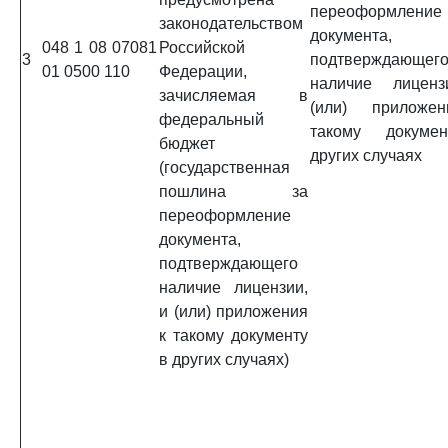
переоформление
законодательством
документа,
048 1 08 07081
Российской
3
подтверждающег
01 0500 110
Федерации,
наличие лиценз
зачисляемая в
(или) приложе
федеральный
такому докуме
бюджет
других случаях
(государственная
пошлина за
переоформление
документа,
подтверждающего
наличие лицензии,
и (или) приложения
к такому документу
в других случаях)