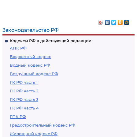
Финансовое
представления
обеспечение
соискателем
деятельности
лицензии
лицензирующих
заявления и
Законодательство РФ
органов
документов,
Кодексы РФ в действующей редакции
необходимых для
АПК РФ
получения
Бюджетный кодекс
лицензии, и их
Водный кодекс РФ
приема
Воздушный кодекс РФ
лицензирующим
органом или
ГК РФ часть 1
многофункциональным
ГК РФ часть 2
центром
ГК РФ часть 3
предоставления
ГК РФ часть 4
государственных и
ГПК РФ
муниципальных
Градостроительный кодекс РФ
услуг
Жилищный кодекс РФ