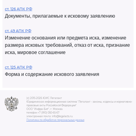
ст. 126 АПК РФ
Документы, прилагаемые к исковому заявлению
ст. 49 АПК РФ
Изменение основания или предмета иска, изменение
размера исковых требований, отказ от иска, признание
иска, мировое соглашение
ст. 125 АПК РФ
Форма и содержание искового заявления
(c) 2015-2026 ЮИС Легалакт
Юридическая информационная система "Легалакт - законы, кодексы и нормативно-
правовые акты Российской Федерации"
ООО "Инфра-Бит", г. Москва.
телефон +7 (910) 050-65-67
электронная почта: info@legalacts.ru
Политика по обработке персональных данных