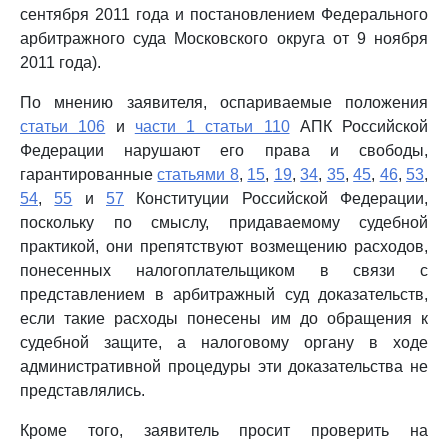
сентября 2011 года и постановлением Федерального
арбитражного суда Московского округа от 9 ноября
2011 года).
По мнению заявителя, оспариваемые положения
статьи 106
и
части 1 статьи 110
АПК Российской
Федерации нарушают его права и свободы,
гарантированные
статьями 8
,
15
,
19
,
34
,
35
,
45
,
46
,
53
,
54
,
55
и
57
Конституции Российской Федерации,
поскольку по смыслу, придаваемому судебной
практикой, они препятствуют возмещению расходов,
понесенных налогоплательщиком в связи с
представлением в арбитражный суд доказательств,
если такие расходы понесены им до обращения к
судебной защите, а налоговому органу в ходе
административной процедуры эти доказательства не
представлялись.
Кроме того, заявитель просит проверить на