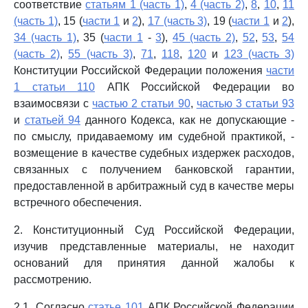
соответствие
статьям 1 (часть 1)
,
4 (часть 2)
,
8
,
10
,
11
(часть 1)
, 15 (
части 1
и
2
),
17 (часть 3)
, 19 (
части 1
и
2
),
34 (часть 1)
, 35 (
части 1
-
3
),
45 (часть 2)
,
52
,
53
,
54
(часть 2)
,
55 (часть 3)
,
71
,
118
,
120
и
123 (часть 3)
Конституции Российской Федерации положения
части
1 статьи 110
АПК Российской Федерации во
взаимосвязи с
частью 2 статьи 90
,
частью 3 статьи 93
и
статьей 94
данного Кодекса, как не допускающие -
по смыслу, придаваемому им судебной практикой, -
возмещение в качестве судебных издержек расходов,
связанных с получением банковской гарантии,
предоставленной в арбитражный суд в качестве меры
встречного обеспечения.
2. Конституционный Суд Российской Федерации,
изучив представленные материалы, не находит
оснований для принятия данной жалобы к
рассмотрению.
2.1. Согласно
статье 101
АПК Российской Федерации