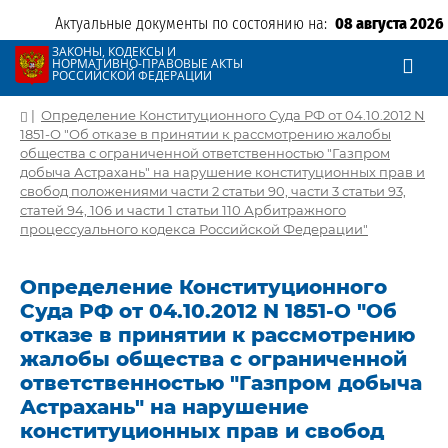
Актуальные документы по состоянию на:
08 августа 2026
ЗАКОНЫ, КОДЕКСЫ И
НОРМАТИВНО-ПРАВОВЫЕ АКТЫ
РОССИЙСКОЙ ФЕДЕРАЦИИ
|
Определение Конституционного Суда РФ от 04.10.2012 N
1851-О "Об отказе в принятии к рассмотрению жалобы
общества с ограниченной ответственностью "Газпром
добыча Астрахань" на нарушение конституционных прав и
свобод положениями части 2 статьи 90, части 3 статьи 93,
статей 94, 106 и части 1 статьи 110 Арбитражного
процессуального кодекса Российской Федерации"
Определение Конституционного
Суда РФ от 04.10.2012 N 1851-О "Об
отказе в принятии к рассмотрению
жалобы общества с ограниченной
ответственностью "Газпром добыча
Астрахань" на нарушение
конституционных прав и свобод