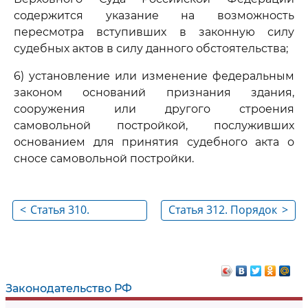
содержится указание на возможность
пересмотра вступивших в законную силу
судебных актов в силу данного обстоятельства;
6) установление или изменение федеральным
законом оснований признания здания,
сооружения или другого строения
самовольной постройкой, послуживших
основанием для принятия судебного акта о
сносе самовольной постройки.
<
Статья 310.
Статья 312. Порядок
>
Арбитражные суды,
и срок подачи
пересматривающие
заявления о
судебные акты по
пересмотре
новым или вновь
судебного акта по
Законодательство РФ
открывшимся
новым или вновь