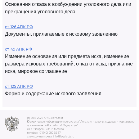
Основания отказа в возбуждении уголовного дела или
прекращения уголовного дела
ст. 126 АПК РФ
Документы, прилагаемые к исковому заявлению
ст. 49 АПК РФ
Изменение основания или предмета иска, изменение
размера исковых требований, отказ от иска, признание
иска, мировое соглашение
ст. 125 АПК РФ
Форма и содержание искового заявления
(c) 2015-2026 ЮИС Легалакт
Юридическая информационная система "Легалакт - законы, кодексы и нормативно-
правовые акты Российской Федерации"
ООО "Инфра-Бит", г. Москва.
телефон +7 (910) 050-65-67
электронная почта: info@legalacts.ru