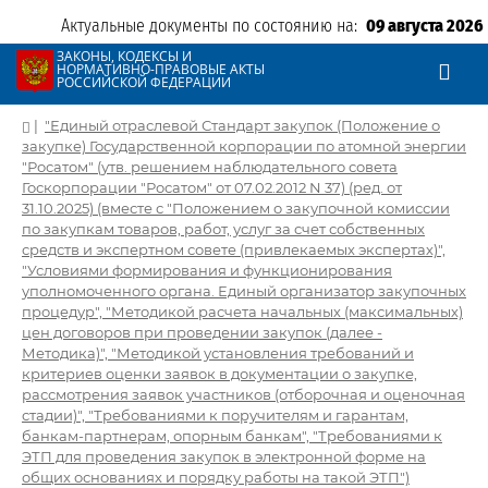
Актуальные документы по состоянию на:
09 августа 2026
ЗАКОНЫ, КОДЕКСЫ И
НОРМАТИВНО-ПРАВОВЫЕ АКТЫ
РОССИЙСКОЙ ФЕДЕРАЦИИ
|
"Единый отраслевой Стандарт закупок (Положение о
закупке) Государственной корпорации по атомной энергии
"Росатом" (утв. решением наблюдательного совета
Госкорпорации "Росатом" от 07.02.2012 N 37) (ред. от
31.10.2025) (вместе с "Положением о закупочной комиссии
по закупкам товаров, работ, услуг за счет собственных
средств и экспертном совете (привлекаемых экспертах)",
"Условиями формирования и функционирования
уполномоченного органа. Единый организатор закупочных
процедур", "Методикой расчета начальных (максимальных)
цен договоров при проведении закупок (далее -
Методика)", "Методикой установления требований и
критериев оценки заявок в документации о закупке,
рассмотрения заявок участников (отборочная и оценочная
стадии)", "Требованиями к поручителям и гарантам,
банкам-партнерам, опорным банкам", "Требованиями к
ЭТП для проведения закупок в электронной форме на
общих основаниях и порядку работы на такой ЭТП")