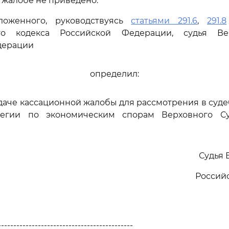
в жалобе не приведено.
ложенного, руководствуясь
статьями 291.6
,
291.8
ого кодекса Российской Федерации, судья Ве
дерации
определил:
едаче кассационной жалобы для рассмотрения в суд
легии по экономическим спорам Верховного Су
Судья 
Россий
--------------------------------------------