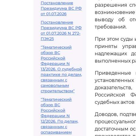
Постановление
разрешения сп
Президиума ВС РФ
возникновение 
от 01.07.2026
выводу об от
Постановление
требований.
Президиума ВС РФ
от 01.07.2026 N 272-
ПЭК25
При этом суды 
приняты упра
"Тематический
обзор ВС
надлежащих до
Российской
выполненных ра
Федерации N
13/2026. О судебной
Приведенные 
практике по делам,
связанным с
установленны
самовольным
доказательст
строительством"
Российской Ф
"Тематический
судебных актов
обзор ВС
Российской
Доводов, подт
Федерации N
12/2026. По делам,
процессуально
связанным с
достаточным ос
оспариванием