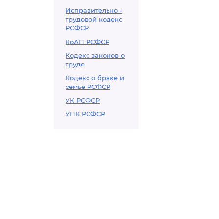
Исправительно -
трудовой кодекс
РСФСР
КоАП РСФСР
Кодекс законов о
труде
Кодекс о браке и
семье РСФСР
УК РСФСР
УПК РСФСР