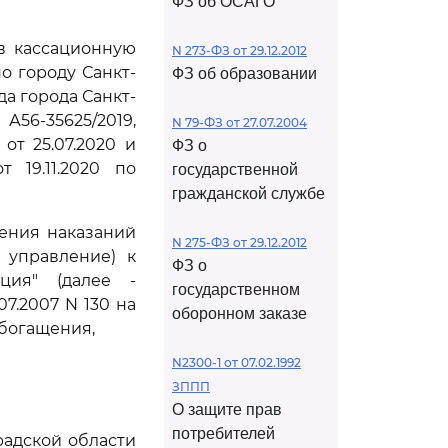
ФЗ об ОСАГО
в кассационную
N 273-ФЗ от 29.12.2012
 городу Санкт-
ФЗ об образовании
а города Санкт-
56-35625/2019,
N 79-ФЗ от 27.07.2004
от 25.07.2020 и
ФЗ о
 19.11.2020 по
государственной
гражданской службе
ения наказаний
N 275-ФЗ от 29.12.2012
 управление) к
ФЗ о
ция" (далее -
государственном
7.2007 N 130 на
оборонном заказе
обогащения,
N2300-1 от 07.02.1992
ЗППП
О защите прав
потребителей
адской области