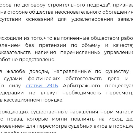
оров по договору строительного подряда", призна
на стороне общества неосновательного обогащения
сутствии оснований для удовлетворения заявл
исходили из того, что выполненные обществом рабо
влением без претензий по объему и качеств
казательств наличия перечисленных управлени
бот не представлено.
в жалобе доводы, направленные по существу 
х судами фактических обстоятельств дела и 
в, в силу
статьи 291.6
Арбитражного процессуал
едерации не влекут необходимость пересмот
 в кассационном порядке.
верждающих существенные нарушения норм материа
го права, которые могли повлиять на исход д
нованием для пересмотра судебных актов в порядк