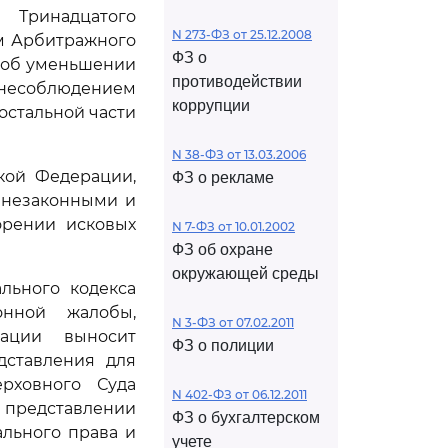
 Тринадцатого
N 273-ФЗ от 25.12.2008
ем Арбитражного
ФЗ о
я об уменьшении
противодействии
несоблюдением
коррупции
остальной части
N 38-ФЗ от 13.03.2006
кой Федерации,
ФЗ о рекламе
х незаконными и
орении исковых
N 7-ФЗ от 10.01.2002
ФЗ об охране
окружающей среды
льного кодекса
онной жалобы,
N 3-ФЗ от 07.02.2011
рации выносит
ФЗ о полиции
дставления для
рховного Суда
N 402-ФЗ от 06.12.2011
 представлении
ФЗ о бухгалтерском
льного права и
учете