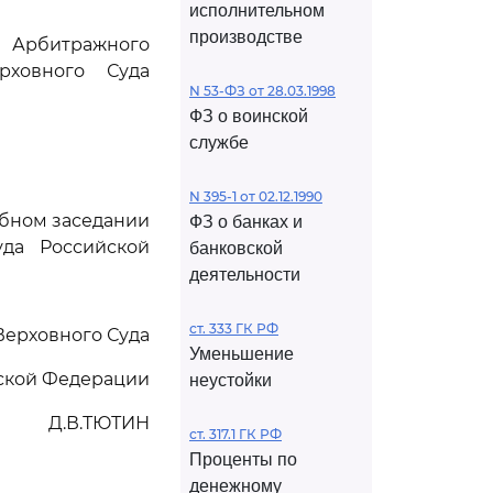
исполнительном
производстве
Арбитражного
рховного Суда
N 53-ФЗ от 28.03.1998
ФЗ о воинской
службе
N 395-1 от 02.12.1990
ебном заседании
ФЗ о банках и
да Российской
банковской
деятельности
ст. 333 ГК РФ
Верховного Суда
Уменьшение
ской Федерации
неустойки
Д.В.ТЮТИН
ст. 317.1 ГК РФ
Проценты по
денежному