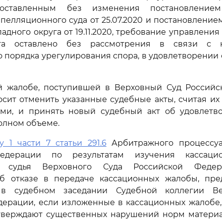
9, оставленным без изменения постановлением
пелляционного суда от 25.07.2020 и постановлени
падного округа от 19.11.2020, требование управлени
та оставлено без рассмотрения в связи с 
 порядка урегулирования спора, в удовлетворении 
й жалобе, поступившей в Верховный Суд Российс
сит отменить указанные судебные акты, считая и
ми, и принять новый судебный акт об удовлетв
олном объеме.
у 1 части 7 статьи 291.6
Арбитражного процессуа
едерации по результатам изучения кассаци
я судья Верховного Суда Российской Феде
б отказе в передаче кассационных жалобы, пре
 в судебном заседании Судебной коллегии Ве
дерации, если изложенные в кассационных жалобе,
тверждают существенных нарушений норм материа