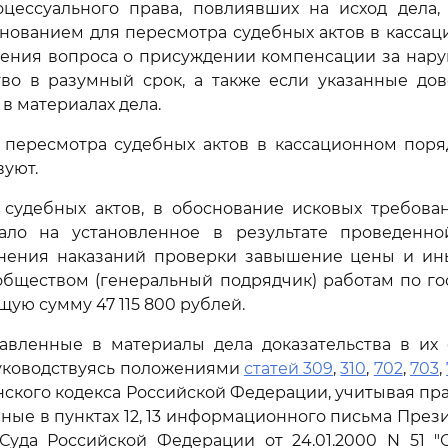
оцессуального права, повлиявших на исход дела,
нованием для пересмотра судебных актов в касса
шения вопроса о присуждении компенсации за нар
тво в разумный срок, а также если указанные дов
в материалах дела.
 пересмотра судебных актов в кассационном поря
вуют.
з судебных актов, в обоснование исковых требова
азало на установленное в результате проведенн
нения наказаний проверки завышение цены и ин
бществом (генеральный подрядчик) работам по го
щую сумму 47 115 800 рублей.
авленные в материалы дела доказательства в их 
руководствуясь положениями
статей 309
,
310
,
702
,
703
,
ского кодекса Российской Федерации, учитывая пр
ые в пунктах 12, 13 информационного письма Пре
Суда Российской Федерации от 24.01.2000 N 51 "