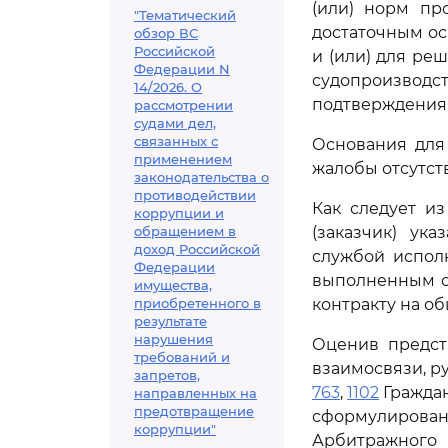
(или) норм пр
"Тематический
достаточным ос
обзор ВС
Российской
и (или) для ре
Федерации N
судопроизводс
14/2026. О
подтверждения 
рассмотрении
судами дел,
связанных с
Основания для
применением
жалобы отсутст
законодательства о
противодействии
Как следует и
коррупции и
обращением в
(заказчик) ук
доход Российской
службой испол
Федерации
выполненным о
имущества,
приобретенного в
контракту на об
результате
нарушения
Оценив предст
требований и
взаимосвязи, 
запретов,
763
,
1102
Граждан
направленных на
предотвращение
сформулированн
коррупции"
Арбитражного 