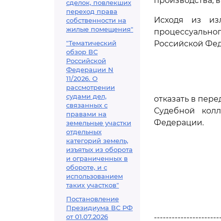
производства, 
сделок, повлекших
переход права
Исходя из из
собственности на
жилые помещения"
процессуальн
"Тематический
Российской Фе
обзор ВС
Российской
Федерации N
11/2026. О
рассмотрении
судами дел,
отказать в пер
связанных с
Судебной кол
правами на
Федерации.
земельные участки
отдельных
категорий земель,
изъятых из оборота
и ограниченных в
обороте, и с
использованием
таких участков"
Постановление
Президиума ВС РФ
от 01.07.2026
----------------------