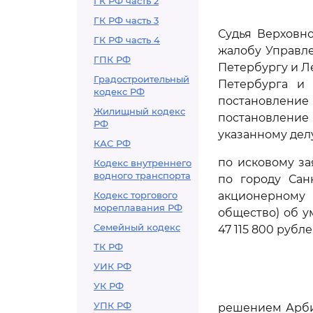
ГК РФ часть 2
ГК РФ часть 3
Судья Верховн
ГК РФ часть 4
жалобу Управл
ГПК РФ
Петербургу и Л
Градостроительный
Петербурга и 
кодекс РФ
постановление 
Жилищный кодекс
постановление
РФ
указанному дел
КАС РФ
по исковому з
Кодекс внутреннего
водного транспорта
по городу Сан
Кодекс торгового
акционерному
мореплавания РФ
общество) об у
Семейный кодекс
47 115 800 рубл
ТК РФ
УИК РФ
УК РФ
УПК РФ
решением Арби