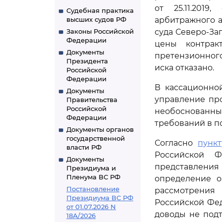
от 25.11.201
Судебная практика
высших судов РФ
арбитражного а
Законы Российской
суда Северо-За
Федерации
цены контрак
Документы
претензионного
Президента
иска отказано.
Российской
Федерации
В кассационно
Документы
управление про
Правительства
Российской
необоснованны
Федерации
требований в п
Документы органов
государственной
Согласно
пункт
власти РФ
Российской Ф
Документы
представлени
Президиума и
Пленума ВС РФ
определение о
Постановление
рассмотрения
Президиума ВС РФ
Российской Фе
от 01.07.2026 N
доводы не под
18А/2026