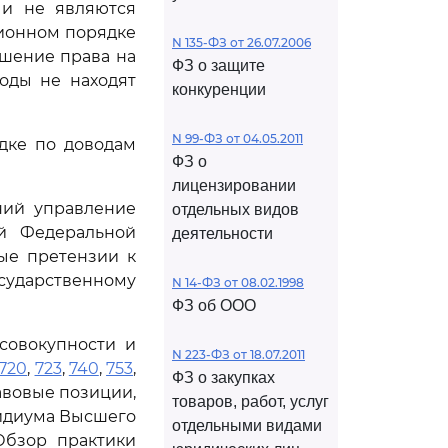
 и не являются
ционном порядке
N 135-ФЗ от 26.07.2006
ушение права на
ФЗ о защите
оды не находят
конкуренции
N 99-ФЗ от 04.05.2011
дке по доводам
ФЗ о
лицензировании
ний управление
отдельных видов
ой Федеральной
деятельности
ые претензии к
сударственному
N 14-ФЗ от 08.02.1998
ФЗ об ООО
совокупности и
N 223-ФЗ от 18.07.2011
720
,
723
,
740
,
753
,
ФЗ о закупках
авовые позиции,
товаров, работ, услуг
зидиума Высшего
отдельными видами
Обзор практики