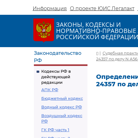
Информация
О проекте ЮИС Легалакт
ЗАКОНЫ, КОДЕКСЫ И
НОРМАТИВНО-ПРАВОВЫЕ 
РОССИЙСКОЙ ФЕДЕРАЦИ
Законодательство
|
Судебная практ
24357 по делу N А56
РФ
Кодексы РФ в
Определение
действующей
редакции
24357 по де
АПК РФ
Бюджетный кодекс
Водный кодекс РФ
Воздушный кодекс
РФ
ГК РФ часть 1