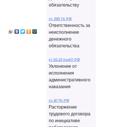
обязательству
ст. 395 ГК РФ
Ответственность за
неисполнение
денежного
обязательства
ст 20.25 КоАП РФ
Уклонение от
исполнения
административного
наказания
ст. 81 ТК РФ
Расторжение
трудового договора
по инициативе