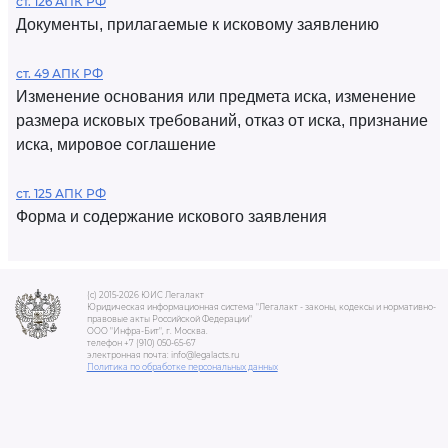
ст. 126 АПК РФ
Документы, прилагаемые к исковому заявлению
ст. 49 АПК РФ
Изменение основания или предмета иска, изменение
размера исковых требований, отказ от иска, признание
иска, мировое соглашение
ст. 125 АПК РФ
Форма и содержание искового заявления
(c) 2015-2026 ЮИС Легалакт
Юридическая информационная система "Легалакт - законы, кодексы и нормативно-
правовые акты Российской Федерации"
ООО "Инфра-Бит", г. Москва.
телефон +7 (910) 050-65-67
электронная почта: info@legalacts.ru
Политика по обработке персональных данных