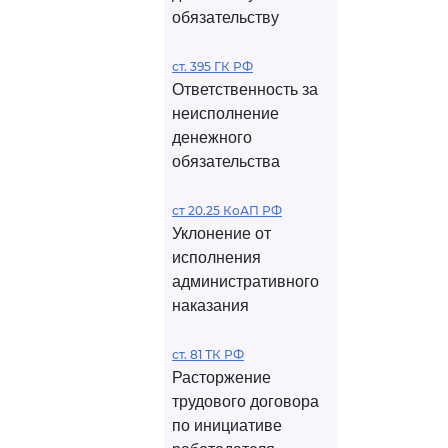
обязательству
ст. 395 ГК РФ
Ответственность за
неисполнение
денежного
обязательства
ст 20.25 КоАП РФ
Уклонение от
исполнения
административного
наказания
ст. 81 ТК РФ
Расторжение
трудового договора
по инициативе