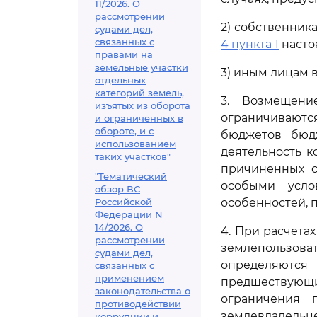
11/2026. О
рассмотрении
2) собственник
судами дел,
связанных с
4 пункта 1
насто
правами на
земельные участки
3) иным лицам 
отдельных
категорий земель,
3. Возмещени
изъятых из оборота
ограничиваютс
и ограниченных в
обороте, и с
бюджетов бюдж
использованием
деятельность к
таких участков"
причиненных о
"Тематический
особыми усло
обзор ВС
Российской
особенностей,
Федерации N
14/2026. О
4. При расчета
рассмотрении
землепользов
судами дел,
определяютс
связанных с
применением
предшествую
законодательства о
ограничения п
противодействии
землевладельце
коррупции и