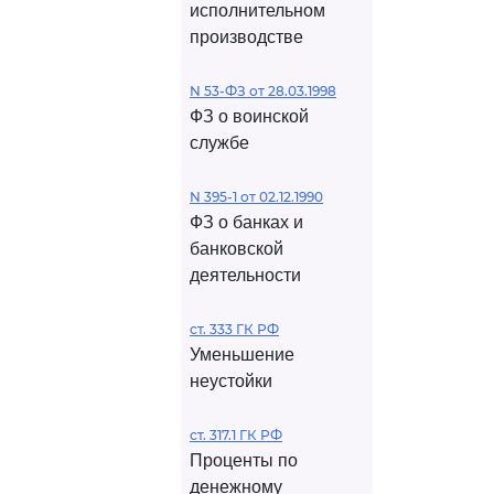
исполнительном
производстве
N 53-ФЗ от 28.03.1998
ФЗ о воинской
службе
N 395-1 от 02.12.1990
ФЗ о банках и
банковской
деятельности
ст. 333 ГК РФ
Уменьшение
неустойки
ст. 317.1 ГК РФ
Проценты по
денежному