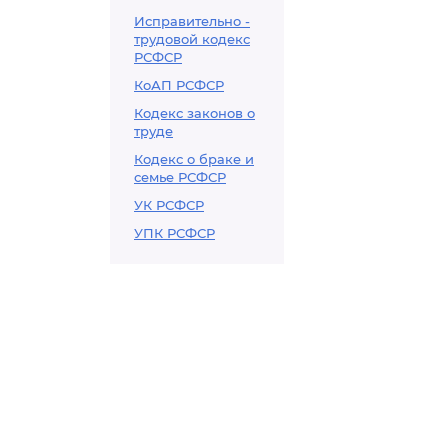
Исправительно -
трудовой кодекс
РСФСР
КоАП РСФСР
Кодекс законов о
труде
Кодекс о браке и
семье РСФСР
УК РСФСР
УПК РСФСР