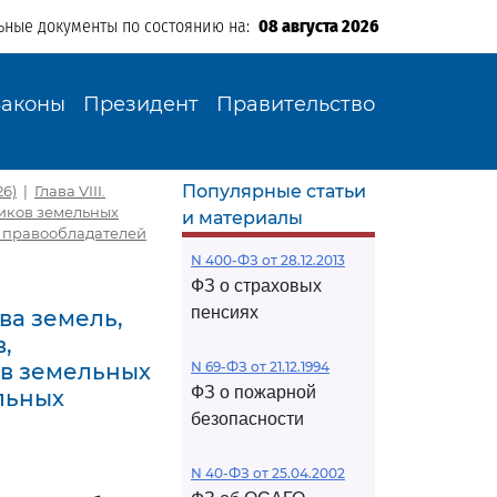
ьные документы по состоянию на:
08 августа 2026
Законы
Президент
Правительство
Популярные статьи
26)
|
Глава VIII.
иков земельных
и материалы
, правообладателей
N 400-ФЗ от 28.12.2013
ФЗ о страховых
пенсиях
ва земель,
,
ов земельных
N 69-ФЗ от 21.12.1994
ФЗ о пожарной
льных
безопасности
N 40-ФЗ от 25.04.2002