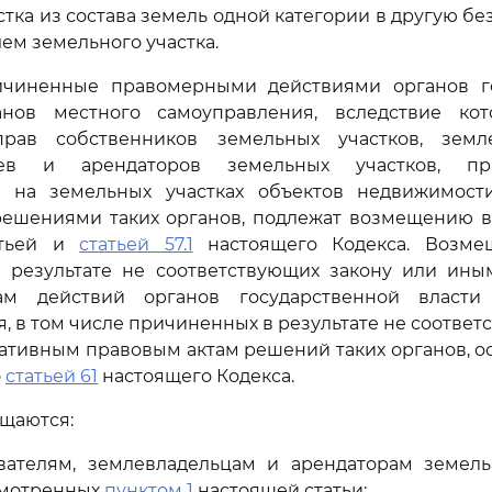
тка из состава земель одной категории в другую бе
ем земельного участка.
причиненные правомерными действиями органов г
нов местного самоуправления, вследствие ко
рав собственников земельных участков, земле
цев и арендаторов земельных участков, пра
 на земельных участках объектов недвижимост
ешениями таких органов, подлежат возмещению в 
атьей и
статьей 57.1
настоящего Кодекса. Возмещ
 результате не соответствующих закону или ин
ам действий органов государственной власти
, в том числе причиненных в результате не соответ
тивным правовым актам решений таких органов, о
о
статьей 61
настоящего Кодекса.
ещаются:
ователям, землевладельцам и арендаторам земель
смотренных
пунктом 1
настоящей статьи;