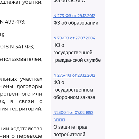
ФЗ об ОСАГО
одлежат убытки,
N 273-ФЗ от 29.12.2012
 N 499-ФЗ;
ФЗ об образовании
ц;
N 79-ФЗ от 27.07.2004
ФЗ о
2018 N 341-ФЗ;
государственной
пользователей,
гражданской службе
N 275-ФЗ от 29.12.2012
льных участках
ФЗ о
ючены договоры
государственном
рственного или
оборонном заказе
ах, в связи с
ния территорий,
N2300-1 от 07.02.1992
ЗППП
О защите прав
нии ходатайства
потребителей
ения о переводе