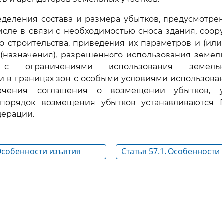
еделения состава и размера убытков, предусмотр
числе в связи с необходимостью сноса здания, соор
 строительства, приведения их параметров и (ил
(назначения), разрешенного использования земел
е с ограничениями использования земельн
 в границах зон с особыми условиями использова
ючения соглашения о возмещении убытков, у
порядок возмещения убытков устанавливаются 
дерации.
 Особенности изъятия
Статья 57.1. Особенност
стков и (или)
убытков при ограничении
х на них объектов
с установлением, измене
имущества в целях
особыми условиями испо
 развития территории
территорий
йки, комплексного