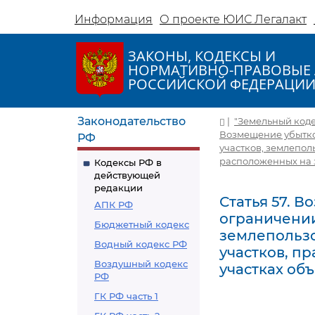
Информация
О проекте ЮИС Легалакт
ЗАКОНЫ, КОДЕКСЫ И
НОРМАТИВНО-ПРАВОВЫЕ 
РОССИЙСКОЙ ФЕДЕРАЦИ
Законодательство
|
"Земельный кодек
Возмещение убытко
РФ
участков, землепол
расположенных на 
Кодексы РФ в
действующей
редакции
Статья 57. 
АПК РФ
ограничении
Бюджетный кодекс
землепользо
Водный кодекс РФ
участков, п
Воздушный кодекс
участках об
РФ
ГК РФ часть 1