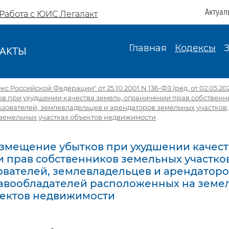
Актуал
Работа с ЮИС Легалакт
Главная
Кодексы
АКТЫ
И
с Российской Федерации" от 25.10.2001 N 136-ФЗ (ред. от 02.05.20
в при ухудшении качества земель, ограничении прав собственн
ьзователей, землевладельцев и арендаторов земельных участков
земельных участках объектов недвижимости
Возмещение убытков при ухудшении качест
 прав собственников земельных участков
вателей, землевладельцев и арендатор
равообладателей расположенных на земе
ъектов недвижимости