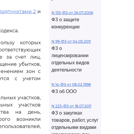
подпунктами 2
и
N 135-ФЗ от 26.07.2006
ФЗ о защите
конкуренции
одекса.
N 99-ФЗ от 04.05.2011
ользу которых
ФЗ о
оответствующих
лицензировании
е за счет лиц,
отдельных видов
ещение убытков,
деятельности
менением зон с
ется с учетом
N 14-ФЗ от 08.02.1998
ФЗ об ООО
льных участков,
ьных участков
N 223-ФЗ от 18.07.2011
тва на день,
ФЗ о закупках
ого возникли
товаров, работ, услуг
пользователей,
отдельными видами