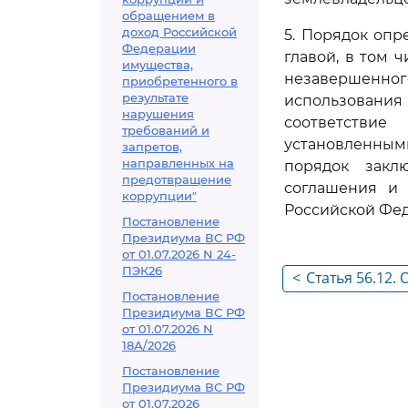
обращением в
доход Российской
5. Порядок опр
Федерации
главой, в том 
имущества,
незавершенного
приобретенного в
результате
использования 
нарушения
соответстви
требований и
установленными
запретов,
направленных на
порядок закл
предотвращение
соглашения и 
коррупции"
Российской Фе
Постановление
Президиума ВС РФ
от 01.07.2026 N 24-
ПЭК26
<
Статья 56.12.
Постановление
земельных уча
Президиума ВС РФ
расположенны
от 01.07.2026 N
18А/2026
недвижимого 
комплексного
Постановление
Президиума ВС РФ
жилой застро
от 01.07.2026