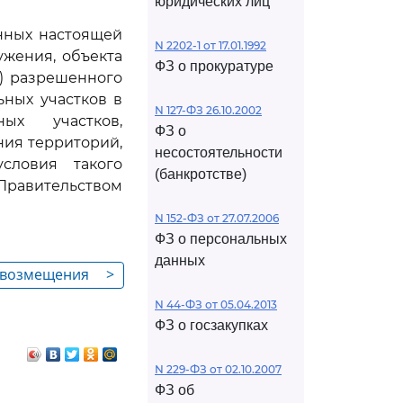
юридических лиц
енных настоящей
N 2202-1 от 17.01.1992
ужения, объекта
ФЗ о прокуратуре
и) разрешенного
ьных участков в
N 127-ФЗ 26.10.2002
ых участков,
ФЗ о
ния территорий,
несостоятельности
словия такого
(банкротстве)
Правительством
N 152-ФЗ от 27.07.2006
ФЗ о персональных
данных
и возмещения
>
 прав в связи
N 44-ФЗ от 05.04.2013
нием зон с
ФЗ о госзакупках
льзования
N 229-ФЗ от 02.10.2007
ФЗ об