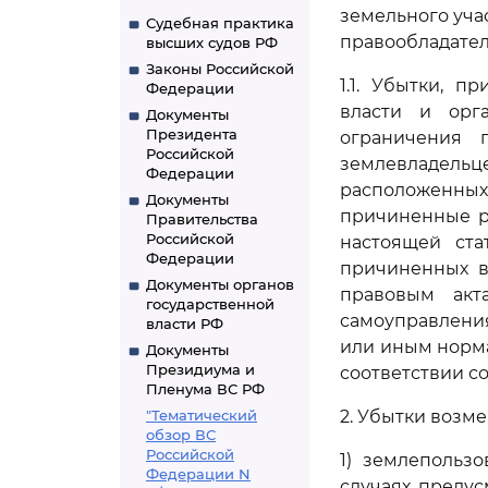
земельного учас
Судебная практика
правообладател
высших судов РФ
Законы Российской
1.1. Убытки, 
Федерации
власти и орга
Документы
Президента
ограничения п
Российской
землевладель
Федерации
расположенных
Документы
причиненные р
Правительства
Российской
настоящей ст
Федерации
причиненных в
Документы органов
правовым акт
государственной
самоуправления
власти РФ
или иным норма
Документы
Президиума и
соответствии с
Пленума ВС РФ
"Тематический
2. Убытки возм
обзор ВС
Российской
1) землепольз
Федерации N
случаях, преду