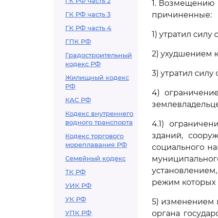
ГК РФ часть 2
1. Возмещению 
ГК РФ часть 3
причиненные:
ГК РФ часть 4
1) утратил силу 
ГПК РФ
2) ухудшением к
Градостроительный
кодекс РФ
3) утратил силу 
Жилищный кодекс
РФ
4) ограничени
КАС РФ
землевладельце
Кодекс внутреннего
водного транспорта
4.1) ограниче
зданий, соору
Кодекс торгового
мореплавания РФ
социального н
Семейный кодекс
муниципально
установлением,
ТК РФ
режим которых 
УИК РФ
УК РФ
5) изменением 
УПК РФ
органа государ