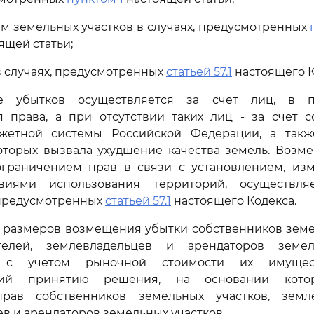
ам земельных участков в случаях, предусмотренных
ящей статьи;
в случаях, предусмотренных
статьей 57.1
настоящего К
е убытков осуществляется за счет лиц, в п
я права, а при отсутствии таких лиц - за счет с
етной системы Российской Федерации, а такж
оторых вызвала ухудшение качества земель. Возм
граничением прав в связи с установлением, из
виями использования территорий, осуществля
 предусмотренных
статьей 57.1
настоящего Кодекса.
х размеров возмещения убытки собственников земе
ателей, землевладельцев и арендаторов земел
я с учетом рыночной стоимости их имущес
щий принятию решения, на основании котор
рав собственников земельных участков, земле
в и арендаторов земельных участков.