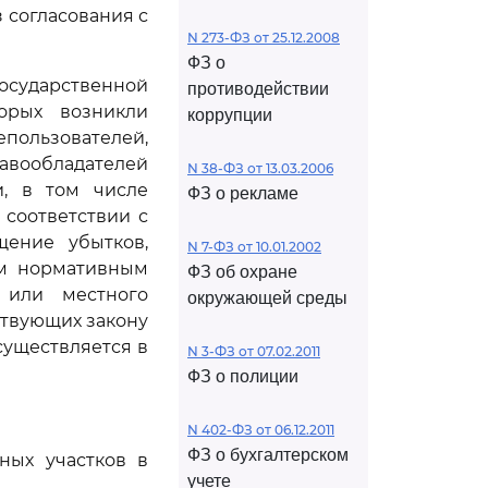
з согласования с
N 273-ФЗ от 25.12.2008
ФЗ о
осударственной
противодействии
торых возникли
коррупции
пользователей,
вообладателей
N 38-ФЗ от 13.03.2006
и, в том числе
ФЗ о рекламе
соответствии с
ение убытков,
N 7-ФЗ от 10.01.2002
ым нормативным
ФЗ об охране
 или местного
окружающей среды
ствующих закону
существляется в
N 3-ФЗ от 07.02.2011
ФЗ о полиции
N 402-ФЗ от 06.12.2011
ФЗ о бухгалтерском
ных участков в
учете