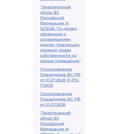
развития тер
"Тематический
застройки
обзор ВС
Российской
Федерации N
12/2026. По делам,
связанным с
оспариванием
сделок, повлекших
переход права
собственности на
жилые помещения"
Постановление
Президиума ВС РФ
от 01.07.2026 N 272-
ПЭК25
Постановление
Президиума ВС РФ
от 01.07.2026
"Тематический
обзор ВС
Российской
Федерации N