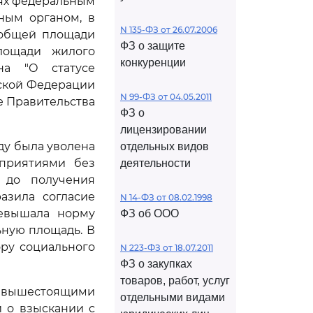
ях федеральным
ным органом, в
N 135-ФЗ от 26.07.2006
 общей площади
ФЗ о защите
лощади жилого
конкуренции
на "О статусе
ской Федерации
N 99-ФЗ от 04.05.2011
е Правительства
ФЗ о
лицензировании
оду была уволена
отдельных видов
приятиями без
деятельности
 до получения
азила согласие
N 14-ФЗ от 08.02.1998
ревышала норму
ФЗ об ООО
ьную площадь. В
ору социального
N 223-ФЗ от 18.07.2011
ФЗ о закупках
товаров, работ, услуг
я вышестоящими
отдельными видами
 о взыскании с