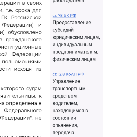
работодателя
ерации в своих
 т.е. срока для
ст. 78 БК РФ
ГК Российской
Предоставление
 Федерации) и
субсидий
) обусловлено
юридическим лицам,
в гражданского
индивидуальным
конституционные
предпринимателям,
кой Федерации
физическим лицам
и полномочиями
ости исходя из
ст. 12.8 КоАП РФ
Управление
 которого судам
транспортным
явительницы, к
средством
на определена в
водителем,
 Федерального
находящимся в
Федерации", не
состоянии
опьянения,
передача