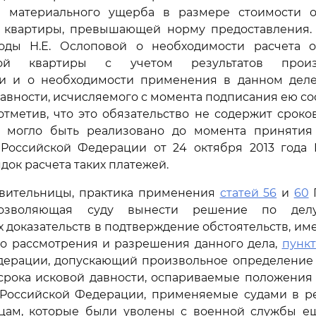
й материального ущерба в размере стоимости
 квартиры, превышающей норму предоставления.
оды Н.Е. Ослоповой о необходимости расчета
нной квартиры с учетом результатов прои
и и о необходимости применения в данном деле
давности, исчисляемого с момента подписания ею с
 отметив, что это обязательство не содержит сроко
е могло быть реализовано до момента приняти
 Российской Федерации от 24 октября 2013 года 
док расчета таких платежей.
вительницы, практика применения
статей 56
и
60
позволяющая суду вынести решение по дел
 доказательств в подтверждение обстоятельств, и
го рассмотрения и разрешения данного дела,
пункт
дерации, допускающий произвольное определение 
срока исковой давности, оспариваемые положения
 Российской Федерации, применяемые судами в р
ицам, которые были уволены с военной службы е