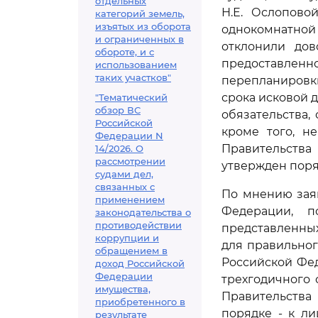
отдельных
Н.Е. Ослопово
категорий земель,
изъятых из оборота
однокомнатной
и ограниченных в
отклонили дов
обороте, и с
предоставле
использованием
таких участков"
перепланировк
срока исковой 
"Тематический
обзор ВС
обязательства,
Российской
кроме того, н
Федерации N
Правительства
14/2026. О
рассмотрении
утвержден поря
судами дел,
связанных с
По мнению зая
применением
Федерации, 
законодательства о
противодействии
представленных
коррупции и
для правильно
обращением в
Российской Фе
доход Российской
Федерации
трехгодичного 
имущества,
Правительства
приобретенного в
порядке - к л
результате