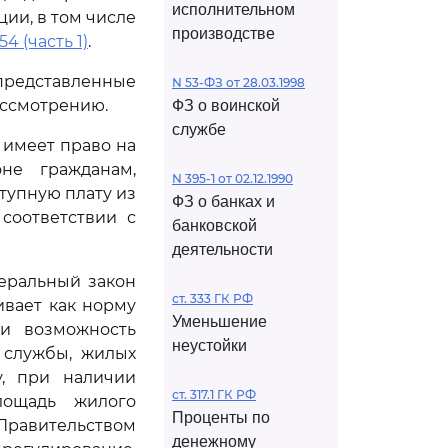
исполнительном
ии, в том числе
производстве
54 (часть 1)
.
редставленные
N 53-ФЗ от 28.03.1998
ассмотрению.
ФЗ о воинской
службе
имеет право на
не гражданам,
N 395-1 от 02.12.1990
тупную плату из
ФЗ о банках и
соответствии с
банковской
деятельности
еральный закон
ст. 333 ГК РФ
ивает как норму
Уменьшение
 и возможность
неустойки
 службы, жилых
, при наличии
ст. 317.1 ГК РФ
лощадь жилого
Проценты по
 Правительством
денежному