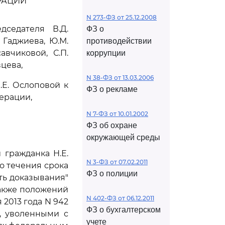
РАЦИИ
N 273-ФЗ от 25.12.2008
седателя В.Д.
ФЗ о
. Гаджиева, Ю.М.
противодействии
авчиковой, С.П.
коррупции
вцева,
N 38-ФЗ от 13.03.2006
Е. Ослоповой к
ФЗ о рекламе
ерации,
N 7-ФЗ от 10.01.2002
ФЗ об охране
окружающей среды
 гражданка Н.Е.
N 3-ФЗ от 07.02.2011
о течения срока
ФЗ о полиции
ь доказывания"
также положений
N 402-ФЗ от 06.12.2011
2013 года N 942
ФЗ о бухгалтерском
, уволенными с
учете