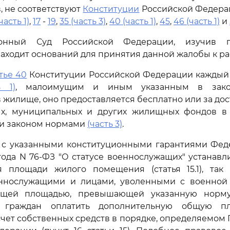
, не соответствуют
Конституции
Российской Федерац
(часть 1)
,
17
-
19
,
35 (часть 3)
,
40 (часть 1)
,
45
,
46 (часть 1)
и
ионный Суд Российской Федерации, изучив п
находит оснований для принятия данной жалобы к р
тье 40
Конституции Российской Федерации каждый 
ь 1)
, малоимущим и иным указанным в зако
жилище, оно предоставляется бесплатно или за дос
ых, муниципальных и других жилищных фондов в 
и законом нормами
(часть 3)
.
и с указанными конституционными гарантиями Фед
 года N 76-ФЗ "О статусе военнослужащих" устанавл
я площади жилого помещения (статья 15.1), так
ннослужащими и лицами, уволенными с военной
щей площадью, превышающей указанную норму
х граждан оплатить дополнительную общую п
чет собственных средств в порядке, определяемом