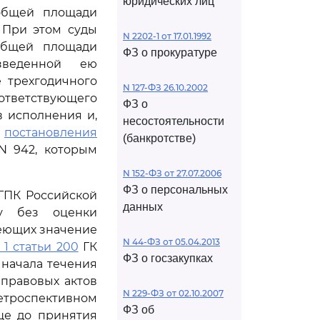
юридических лиц
 общей площади
 При этом суды
N 2202-1 от 17.01.1992
 общей площади
ФЗ о прокуратуре
зведенной ею
 трехгодичного
N 127-ФЗ 26.10.2002
оответствующего
ФЗ о
в исполнения и,
несостоятельности
я
постановления
(банкротстве)
N 942, которым
N 152-ФЗ от 27.07.2006
ФЗ о персональных
ГПК Российской
данных
у без оценки
меющих значение
N 44-ФЗ от 05.04.2013
 1 статьи 200
ГК
ФЗ о госзакупках
начала течения
 правовых актов
N 229-ФЗ от 02.10.2007
етроспективном
ФЗ об
ще до принятия