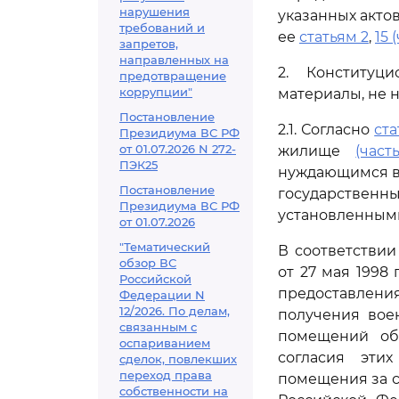
нарушения
указанных актов
требований и
ее
статьям 2
,
15 
запретов,
направленных на
2. Конституц
предотвращение
коррупции"
материалы, не 
Постановление
2.1. Согласно
ста
Президиума ВС РФ
от 01.07.2026 N 272-
жилище
(част
ПЭК25
нуждающимся в 
Постановление
государственн
Президиума ВС РФ
установленным
от 01.07.2026
"Тематический
В соответстви
обзор ВС
от 27 мая 1998
Российской
предоставлени
Федерации N
12/2026. По делам,
получения вое
связанным с
помещений об
оспариванием
согласия эти
сделок, повлекших
переход права
помещения за с
собственности на