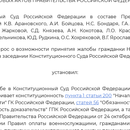
ОВЫХ АКТОВ ПРАВИТЕЛЬСТВА РОССИЙСКОЙ ФЕДЕ
ный Суд Российской Федерации в составе Пред
 К.В. Арановского, А.И. Бойцова, Н.С. Бондаря, Г.А
 Жарковой, С.Д. Князева, А.Н. Кокотова, Л.О. Крас
льникова, Ю.Д. Рудкина, О.С. Хохряковой, В.Г. Яросла
прос о возможности принятия жалобы гражданки Н.
 заседании Конституционного Суда Российской Фед
установил:
обе в Конституционный Суд Российской Федерации
ривает конституционность
пункта 1 статьи 200
"Начал
ти" ГК Российской Федерации,
статей 56
"Обязанност
сть доказательств" ГПК Российской Федерации, а 
Правительства Российской Федерации от 24 октября 
ии Правил оплаты военнослужащими, гражданами