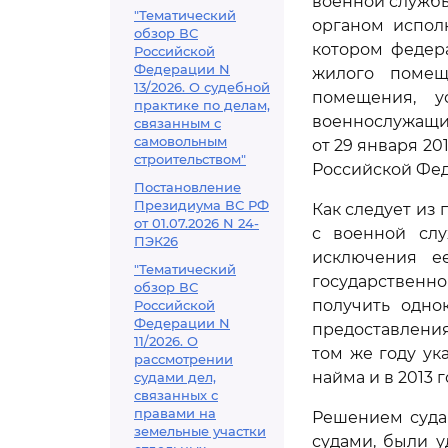
военной служб
"Тематический
органом испол
обзор ВС
котором федер
Российской
Федерации N
жилого помещ
13/2026. О судебной
помещения, у
практике по делам,
военнослужащи
связанным с
самовольным
от 29 января 2
строительством"
Российской Феде
Постановление
Президиума ВС РФ
Как следует из 
от 01.07.2026 N 24-
с военной сл
ПЭК26
исключения е
"Тематический
государственн
обзор ВС
получить одно
Российской
Федерации N
предоставления
11/2026. О
том же году ук
рассмотрении
найма и в 2013 
судами дел,
связанных с
правами на
Решением суда
земельные участки
судами, были 