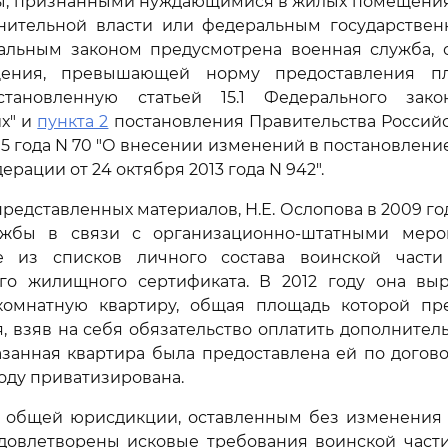
ы, признанными нуждающимися в жилых помещени
нительной власти или федеральным государствен
альным законом предусмотрена военная служба,
ения, превышающей норму предоставления п
становленную статьей 15.1 Федерального зако
х" и
пункта 2
постановления Правительства Россий
015 года N 70 "О внесении изменений в постановлени
рации от 24 октября 2013 года N 942".
представленных материалов, Н.Е. Ослопова в 2009 г
ужбы в связи с организационно-штатными меро
е из списков личного состава воинской части
ого жилищного сертификата. В 2012 году она выр
комнатную квартиру, общая площадь которой п
, взяв на себя обязательство оплатить дополнител
азанная квартира была предоставлена ей по догов
году приватизирована.
 общей юрисдикции, оставленным без изменени
удовлетворены исковые требования воинской части