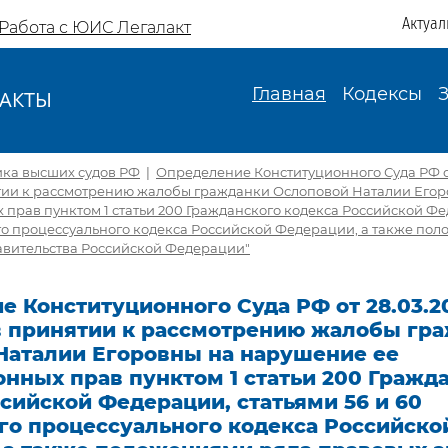
Актуал
Работа с ЮИС Легалакт
Главная
Кодексы
АКТЫ
И
ика высших судов РФ
|
Определение Конституционного Суда РФ от
ятии к рассмотрению жалобы гражданки Ослоповой Наталии Его
 прав пунктом 1 статьи 200 Гражданского кодекса Российской Фе
го процессуального кодекса Российской Федерации, а также по
авительства Российской Федерации"
 Конституционного Суда РФ от 28.03.20
 в принятии к рассмотрению жалобы гр
Наталии Егоровны на нарушение ее
нных прав пунктом 1 статьи 200 Гражд
сийской Федерации, статьями 56 и 60
го процессуального кодекса Российско