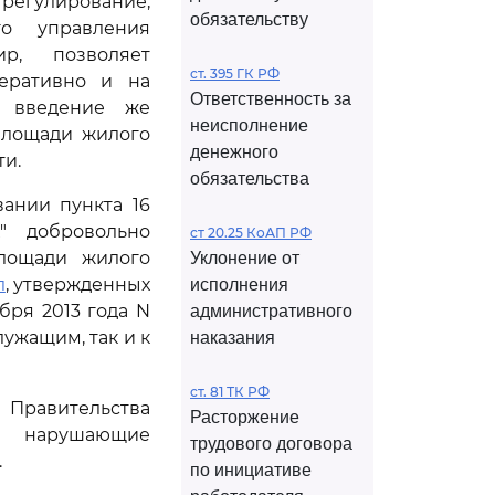
 регулирование,
обязательству
о управления
ир, позволяет
ст. 395 ГК РФ
еративно и на
Ответственность за
; введение же
неисполнение
площади жилого
денежного
и.
обязательства
вании пункта 16
" добровольно
ст 20.25 КоАП РФ
лощади жилого
Уклонение от
л
, утвержденных
исполнения
бря 2013 года N
административного
ужащим, так и к
наказания
ст. 81 ТК РФ
 Правительства
Расторжение
к нарушающие
трудового договора
.
по инициативе