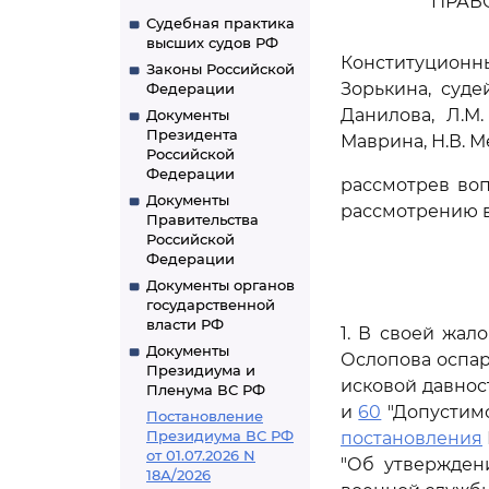
ПРАВ
Судебная практика
высших судов РФ
Конституцион
Законы Российской
Зорькина, судей
Федерации
Данилова, Л.М.
Документы
Президента
Маврина, Н.В. Ме
Российской
Федерации
рассмотрев во
Документы
рассмотрению в
Правительства
Российской
Федерации
Документы органов
государственной
власти РФ
1. В своей жал
Документы
Ослопова оспа
Президиума и
исковой давнос
Пленума ВС РФ
и
60
"Допустимо
Постановление
Президиума ВС РФ
постановления
от 01.07.2026 N
"Об утвержден
18А/2026