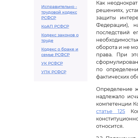
Как неоднокра
Исправительно -
решениях, уста
трудовой кодекс
защиты интере
РСФСР
Федерации), н
КоАП РСФСР
последствий е
Кодекс законов о
необходимость
труде
оборота и не м
Кодекс о браке и
права. При э
семье РСФСР
сформулирован
УК РСФСР
по определени
УПК РСФСР
фактических обс
Определение же
надлежало исч
компетенции Ко
статье 125
Кон
конституционн
относится.