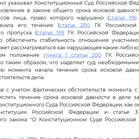
тно указывал Конституционный Суд Российской Фед
новление в законе общего срока исковой давности,
сов лица, право которого нарушено (
статья 196
ачала его течения (
статья 200
ГК Российской
го пропуска (
статья 199
ГК Российской Федерации
ю обеспечить стабильность отношений участнико
ожет рассматриваться как нарушающее какие-либо 
том положение
пункта 1 статьи 200
ГК Российс
о таким образом, что наделяет суд необходимым
ю момента начала течения срока исковой давн
тоятельств дела.
 с учетом фактических обстоятельств момента, с
ислять течение срока исковой давности в деле за
нституционного Суда Российской Федерации, как о
ституции Российской Федерации и статье 3
ого закона "О Конституционном Суде Российской 