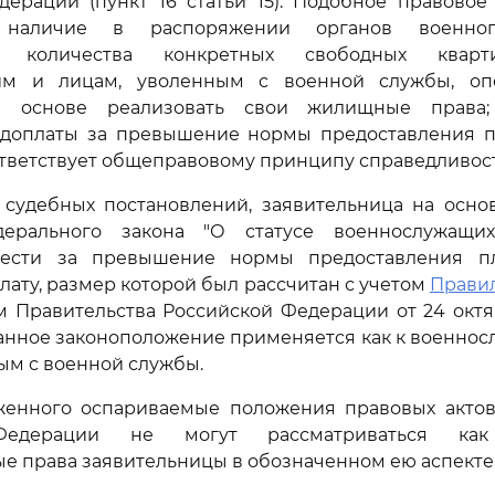
ерации (пункт 16 статьи 15). Подобное правовое
 наличие в распоряжении органов военног
о количества конкретных свободных кварт
им и лицам, уволенным с военной службы, оп
ой основе реализовать свои жилищные права
 доплаты за превышение нормы предоставления 
тветствует общеправовому принципу справедливост
 судебных постановлений, заявительница на осно
дерального закона "О статусе военнослужащих
внести за превышение нормы предоставления п
ату, размер которой был рассчитан с учетом
Прави
 Правительства Российской Федерации от 24 октя
данное законоположение применяется как к военносл
ым с военной службы.
женного оспариваемые положения правовых актов
Федерации не могут рассматриваться ка
е права заявительницы в обозначенном ею аспекте