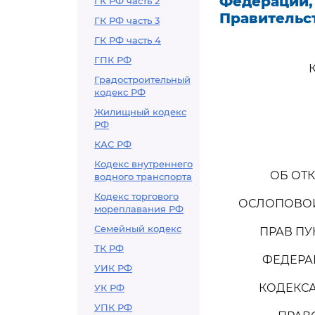
Федерации,
ГК РФ часть 2
Правительс
ГК РФ часть 3
ГК РФ часть 4
ГПК РФ
Градостроительный
кодекс РФ
Жилищный кодекс
РФ
КАС РФ
Кодекс внутреннего
ОБ ОТ
водного транспорта
Кодекс торгового
ОСЛОПОВОЙ
мореплавания РФ
Семейный кодекс
ПРАВ ПУ
ТК РФ
ФЕДЕРАЦ
УИК РФ
КОДЕКСА
УК РФ
УПК РФ