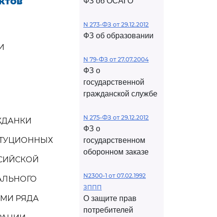
ктов
ФЗ об ОСАГО
N 273-ФЗ от 29.12.2012
ФЗ об образовании
И
N 79-ФЗ от 27.07.2004
ФЗ о
государственной
гражданской службе
N 275-ФЗ от 29.12.2012
ЖДАНКИ
ФЗ о
ИТУЦИОННЫХ
государственном
оборонном заказе
ССИЙСКОЙ
N2300-1 от 07.02.1992
УАЛЬНОГО
ЗППП
ЯМИ РЯДА
О защите прав
потребителей