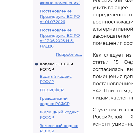
Российской Фед
жилые помещения"
учитывающее
Постановление
определенног
Президиума ВС РФ
военнослужащ
от 01.07.2026
альтернативн
Постановление
Президиума ВС РФ
законодателем
от 17.06.2026 N 5-
помещения соо
НАД26
Подробнее...
Как следует из
статьи 15 Фе
Кодексы СССР и
согласилась 
РСФСР
помещения допл
Водный кодекс
РСФСР
постановлением
ГПК РСФСР
942. При этом 
лицам, уволенн
Гражданский
кодекс РСФСР
С учетом изло
Жилищный кодекс
Российской 
РСФСР
конституционны
Земельный кодекс
РСФСР