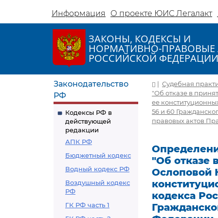
Информация
О проекте ЮИС Легалакт
ЗАКОНЫ, КОДЕКСЫ И
НОРМАТИВНО-ПРАВОВЫЕ 
РОССИЙСКОЙ ФЕДЕРАЦИ
Законодательство
|
Судебная практ
"Об отказе в прин
РФ
ее конституционных
56 и 60 Гражданско
Кодексы РФ в
правовых актов Пр
действующей
редакции
АПК РФ
Определение
Бюджетный кодекс
"Об отказе
Водный кодекс РФ
Ослоповой 
конституцио
Воздушный кодекс
РФ
кодекса Рос
ГК РФ часть 1
Гражданско