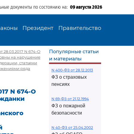
ьные документы по состоянию на:
09 августа 2026
Законы
Президент
Правительство
Популярные статьи
 28.03.2017 N 674-О
ровны на нарушение
и материалы
дерации, статьями
ложениями ряда
N 400-ФЗ от 28.12.2013
ФЗ о страховых
пенсиях
17 N 674-О
ажданки
N 69-ФЗ от 21.12.1994
ФЗ о пожарной
анского
безопасности
й
N 40-ФЗ от 25.04.2002