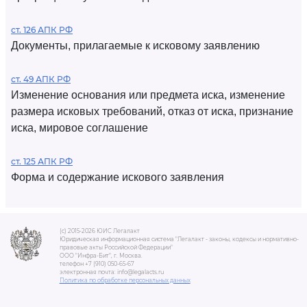
ст. 126 АПК РФ
Документы, прилагаемые к исковому заявлению
ст. 49 АПК РФ
Изменение основания или предмета иска, изменение
размера исковых требований, отказ от иска, признание
иска, мировое соглашение
ст. 125 АПК РФ
Форма и содержание искового заявления
(c) 2015-2026 ЮИС Легалакт
Юридическая информационная система "Легалакт - законы, кодексы и нормативно-
правовые акты Российской Федерации"
ООО "Инфра-Бит", г. Москва.
телефон +7 (910) 050-65-67
электронная почта: info@legalacts.ru
Политика по обработке персональных данных