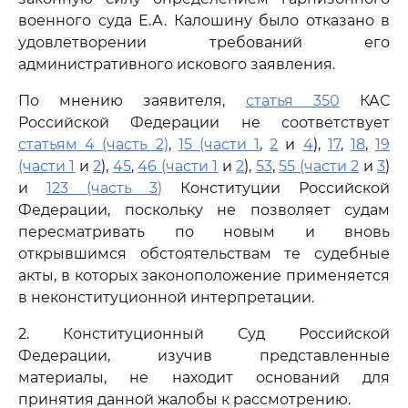
военного суда Е.А. Калошину было отказано в
удовлетворении требований его
административного искового заявления.
По мнению заявителя,
статья 350
КАС
Российской Федерации не соответствует
статьям 4 (часть 2)
,
15 (части 1
,
2
и
4
),
17
,
18
,
19
(части 1
и
2
),
45
,
46 (части 1
и
2
),
53
,
55 (части 2
и
3
)
и
123 (часть 3)
Конституции Российской
Федерации, поскольку не позволяет судам
пересматривать по новым и вновь
открывшимся обстоятельствам те судебные
акты, в которых законоположение применяется
в неконституционной интерпретации.
2. Конституционный Суд Российской
Федерации, изучив представленные
материалы, не находит оснований для
принятия данной жалобы к рассмотрению.