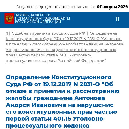
Актуальные документы по состоянию на:
07 августа 2026
ЗАКОНЫ, КОДЕКСЫ И
НОРМАТИВНО-ПРАВОВЫЕ АКТЫ
РОССИЙСКОЙ ФЕДЕРАЦИИ
|
Судебная практика высших судов РФ
|
Определение
Конституционного Суда РФ от 19.12.2017 N 2831-О "Об отказе
в принятии к рассмотрению жалобы гражданина Антонова
Андрея Ивановича на нарушение его конституционных
прав частью первой статьи 401.15 Уголовно-
процессуального кодекса Российской Федерации"
Определение Конституционного
Суда РФ от 19.12.2017 N 2831-О "Об
отказе в принятии к рассмотрению
жалобы гражданина Антонова
Андрея Ивановича на нарушение
его конституционных прав частью
первой статьи 401.15 Уголовно-
процессуального кодекса