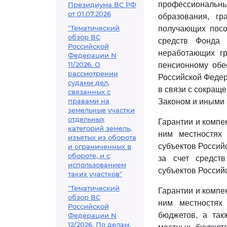
профессиональны
Президиума ВС РФ
от 01.07.2026
образования, г
"Тематический
получающих посо
обзор ВС
средств Фонда 
Российской
неработающих гр
Федерации N
11/2026. О
пенсионному обе
рассмотрении
Российской Федер
судами дел,
в связи с сокращ
связанных с
правами на
Законом и иными
земельные участки
отдельных
Гарантии и компе
категорий земель,
ним местностях
изъятых из оборота
субъектов Россий
и ограниченных в
обороте, и с
за счет средст
использованием
субъектов Россий
таких участков"
"Тематический
Гарантии и компе
обзор ВС
ним местностях
Российской
бюджетов, а так
Федерации N
12/2026. По делам,