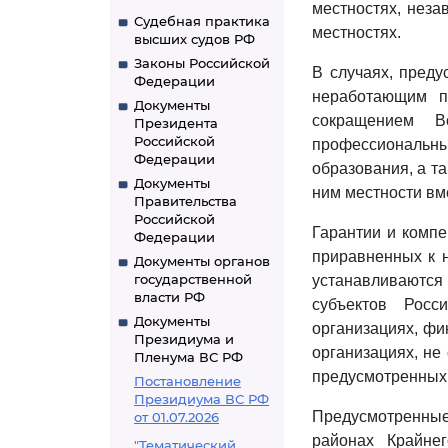
местностях, неза
Судебная практика
местностях.
высших судов РФ
Законы Российской
В случаях, пред
Федерации
неработающим п
Документы
сокращением В
Президента
Российской
профессиональны
Федерации
образования, а т
Документы
ним местности вм
Правительства
Российской
Гарантии и комп
Федерации
приравненных к 
Документы органов
государственной
устанавливаются
власти РФ
субъектов Росс
Документы
организациях, фи
Президиума и
организациях, не
Пленума ВС РФ
предусмотренных
Постановление
Президиума ВС РФ
Предусмотренны
от 01.07.2026
районах Крайне
"Тематический