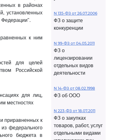
женных в районах
ей, установленных
N 135-ФЗ от 26.07.2006
 Федерации".
ФЗ о защите
конкуренции
иравненных к ним
N 99-ФЗ от 04.05.2011
ФЗ о
лицензировании
стей для целей
отдельных видов
твом Российской
деятельности
N 14-ФЗ от 08.02.1998
нсациях для лиц,
ФЗ об ООО
им местностях
N 223-ФЗ от 18.07.2011
ФЗ о закупках
 и приравненных к
товаров, работ, услуг
 из федерального
отдельными видами
ьного бюджета в