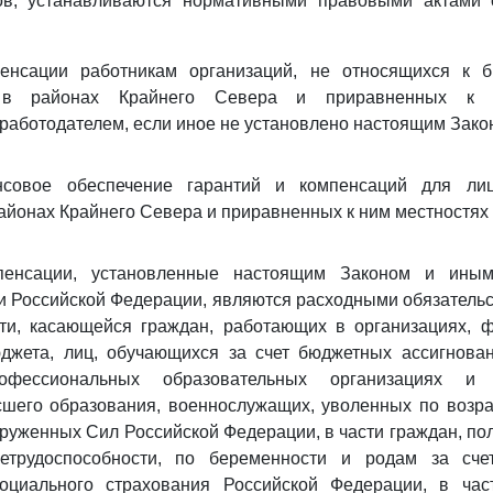
в, устанавливаются нормативными правовыми актами 
енсации работникам организаций, не относящихся к 
 в районах Крайнего Севера и приравненных к н
работодателем, если иное не установлено настоящим Зако
нсовое обеспечение гарантий и компенсаций для ли
йонах Крайнего Севера и приравненных к ним местностях
пенсации, установленные настоящим Законом и ины
 Российской Федерации, являются расходными обязатель
ти, касающейся граждан, работающих в организациях, 
джета, лиц, обучающихся за счет бюджетных ассигнова
фессиональных образовательных организациях и о
шего образования, военнослужащих, уволенных по возра
уженных Сил Российской Федерации, в части граждан, п
етрудоспособности, по беременности и родам за сче
оциального страхования Российской Федерации, в ча