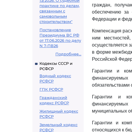
13/2026. О судебной
граждан, получ
практике по делам,
связанным с
обеспечению за 
самовольным
Федерации и фед
строительством"
Постановление
Компенсация расх
Президиума ВС РФ
ним местностей
от 17.06.2026 по делу
осуществляется з
N 7-ПВ26
в форме межбюдж
Подробнее...
Российской Федер
Кодексы СССР и
РСФСР
Гарантии и ком
Водный кодекс
финансируемых 
РСФСР
обязательствами 
ГПК РСФСР
Гарантии и ко
Гражданский
кодекс РСФСР
финансируемых 
муниципальных о
Жилищный кодекс
РСФСР
Гарантии и комп
Земельный кодекс
относящихся к бю
РСФСР