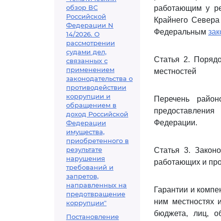
обзор ВС
работающим у ре
Российской
Крайнего Севера 
Федерации N
Федеральным
за
14/2026. О
рассмотрении
судами дел,
Статья 2. Поряд
связанных с
применением
местностей
законодательства о
противодействии
коррупции и
Перечень райо
обращением в
предоставления
доход Российской
Федерации.
Федерации
имущества,
приобретенного в
результате
Статья 3. Закон
нарушения
работающих и про
требований и
запретов,
направленных на
Гарантии и компе
предотвращение
ним местностях 
коррупции"
бюджета, лиц, 
Постановление