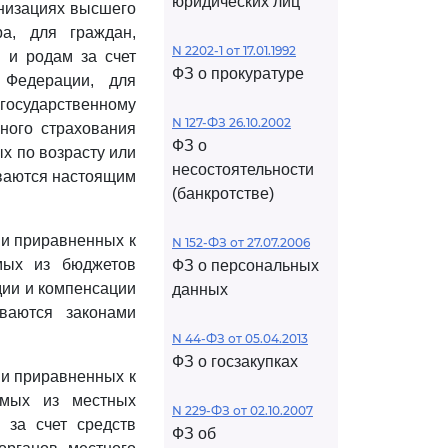
юридических лиц
низациях высшего
а, для граждан,
N 2202-1 от 17.01.1992
 и родам за счет
ФЗ о прокуратуре
 Федерации, для
государственному
N 127-ФЗ 26.10.2002
ного страхования
ФЗ о
х по возрасту или
несостоятельности
иваются настоящим
(банкротстве)
 и приравненных к
N 152-ФЗ от 27.07.2006
мых из бюджетов
ФЗ о персональных
дии и компенсации
данных
ваются законами
N 44-ФЗ от 05.04.2013
ФЗ о госзакупках
 и приравненных к
емых из местных
N 229-ФЗ от 02.10.2007
 за счет средств
ФЗ об