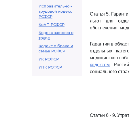
Исправительно -
трудовой кодекс
Статья 5. Гаранти
РСФСР
льгот для отде
КоАП РСФСР
обеспечения, мед
Кодекс законов о
труде
Гарантии в област
Кодекс о браке и
отдельных катег
семье РСФСР
медицинского обс
УК РСФСР
кодексом
Российс
УПК РСФСР
социального стра
Статьи 6 - 9. Утр