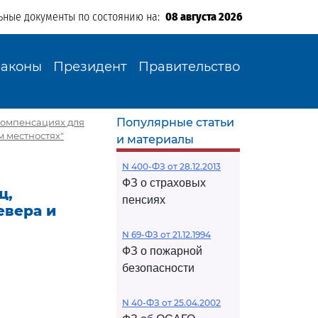
ьные документы по состоянию на:
08 августа 2026
Законы
Президент
Правительство
Популярные статьи
и компенсациях для
 местностях"
и материалы
N 400-ФЗ от 28.12.2013
ФЗ о страховых
ц,
пенсиях
евера и
N 69-ФЗ от 21.12.1994
ФЗ о пожарной
безопасности
N 40-ФЗ от 25.04.2002