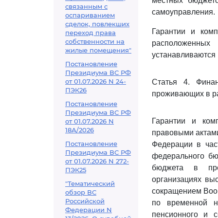
местных бюджето
связанным с
самоуправления.
оспариванием
сделок, повлекших
Гарантии и комп
переход права
собственности на
расположенных
жилые помещения"
устанавливаются 
Постановление
Президиума ВС РФ
от 01.07.2026 N 24-
Статья 4. Фина
ПЭК26
проживающих в ра
Постановление
Президиума ВС РФ
Гарантии и ком
от 01.07.2026 N
18А/2026
правовыми актами
Постановление
Федерации в час
Президиума ВС РФ
федерального бю
от 01.07.2026 N 272-
бюджета в про
ПЭК25
организациях выс
"Тематический
сокращением Воор
обзор ВС
Российской
по временной н
Федерации N
пенсионного и с