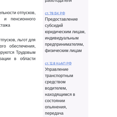
работодателя
ельности отпусков,
ст. 78 БК РФ
я и пенсионного
Предоставление
стажа
субсидий
юридическим лицам,
индивидуальным
тпусков, льгот для
предпринимателям,
ого обеспечения,
физическим лицам
лируются Трудовым
рации в области
ст. 12.8 КоАП РФ
Управление
транспортным
средством
водителем,
находящимся в
состоянии
опьянения,
передача