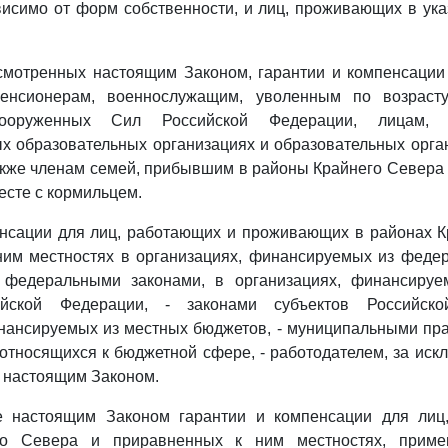
висимо от форм собственности, и лиц, проживающих в ук
усмотренных настоящим Законом, гарантии и компенсации
енсионерам, военнослужащим, уволенным по возраст
ооруженных Сил Российской Федерации, лицам,
х образовательных организациях и образовательных орга
акже членам семей, прибывшим в районы Крайнего Севера
есте с кормильцем.
енсации для лиц, работающих и проживающих в районах К
ним местностях в организациях, финансируемых из федер
 федеральными законами, в организациях, финансиру
ийской Федерации, - законами субъектов Российск
нансируемых из местных бюджетов, - муниципальными пр
 относящихся к бюджетной сфере, - работодателем, за иск
 настоящим Законом.
е настоящим Законом гарантии и компенсации для лиц
го Севера и приравненных к ним местностях, приме