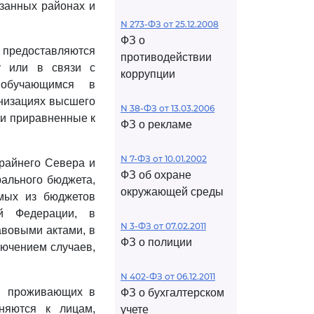
азанных районах и
N 273-ФЗ от 25.12.2008
ФЗ о
 предоставляются
противодействии
у или в связи с
коррупции
 обучающимся в
низациях высшего
N 38-ФЗ от 13.03.2006
 и приравненные к
ФЗ о рекламе
N 7-ФЗ от 10.01.2002
райнего Севера и
ФЗ об охране
ального бюджета,
окружающей среды
емых из бюджетов
ой Федерации, в
N 3-ФЗ от 07.02.2011
авовыми актами, в
ФЗ о полиции
лючением случаев,
N 402-ФЗ от 06.12.2011
, проживающих в
ФЗ о бухгалтерском
няются к лицам,
учете