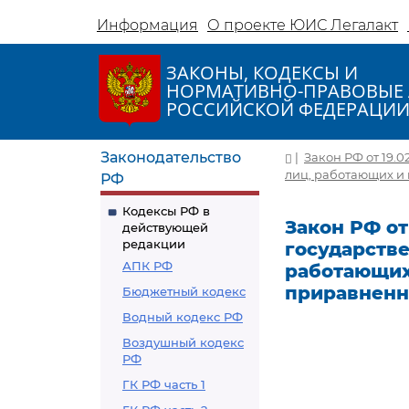
Информация
О проекте ЮИС Легалакт
ЗАКОНЫ, КОДЕКСЫ И
НОРМАТИВНО-ПРАВОВЫЕ 
РОССИЙСКОЙ ФЕДЕРАЦИ
Законодательство
|
Закон РФ от 19.0
лиц, работающих и
РФ
Кодексы РФ в
Закон РФ от 
действующей
редакции
государстве
АПК РФ
работающих
приравненн
Бюджетный кодекс
Водный кодекс РФ
Воздушный кодекс
РФ
ГК РФ часть 1