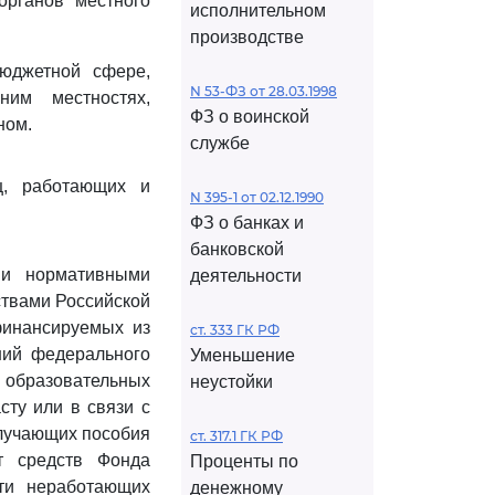
органов местного
исполнительном
производстве
бюджетной сфере,
N 53-ФЗ от 28.03.1998
им местностях,
ФЗ о воинской
ном.
службе
ц, работающих и
N 395-1 от 02.12.1990
ФЗ о банках и
банковской
ми нормативными
деятельности
ствами Российской
финансируемых из
ст. 333 ГК РФ
ний федерального
Уменьшение
бразовательных
неустойки
сту или в связи с
олучающих пособия
ст. 317.1 ГК РФ
т средств Фонда
Проценты по
сти неработающих
денежному