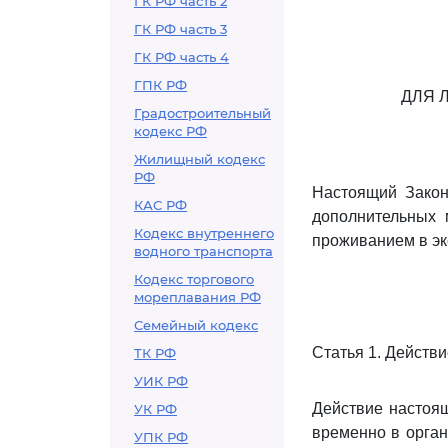
ГК РФ часть 2
ГК РФ часть 3
ГК РФ часть 4
ГПК РФ
ДЛЯ 
Градостроительный
кодекс РФ
Жилищный кодекс
РФ
Настоящий Закон
КАС РФ
дополнительных 
Кодекс внутреннего
проживанием в эк
водного транспорта
Кодекс торгового
мореплавания РФ
Семейный кодекс
Статья 1. Действ
ТК РФ
УИК РФ
Действие настоящ
УК РФ
временно в орган
УПК РФ