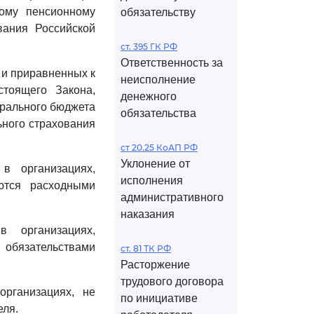
ому пенсионному
обязательству
вания Российской
ст. 395 ГК РФ
Ответственность за
 и приравненных к
неисполнение
тоящего Закона,
денежного
ерального бюджета
обязательства
ного страхования
ст 20.25 КоАП РФ
Уклонение от
в организациях,
исполнения
ются расходными
административного
наказания
 организациях,
обязательствами
ст. 81 ТК РФ
Расторжение
трудового договора
организациях, не
по инициативе
еля.