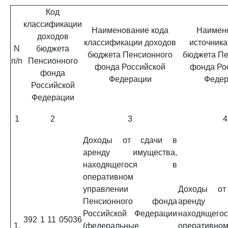
Код
классификации
Наименование кода
Наимен
доходов
классификации доходов
источника
N
бюджета
бюджета Пенсионного
бюджета Пе
п/п
Пенсионного
фонда Российской
фонда Ро
фонда
Федерации
Федер
Российской
Федерации
1
2
3
4
Доходы от сдачи в
аренду имущества,
находящегося в
оперативном
управлении
Доходы от
Пенсионного фонда
аренду им
Российской Федерации
находящ
392 1 11 05036
1.
(федеральные
оперативно