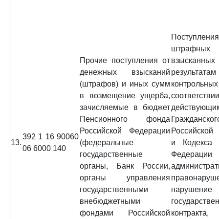
Поступл
штрафных 
Прочие поступления от
взыска
денежных взысканий
результата
(штрафов) и иных сумм
контрольных
в возмещение ущерба,
соответ
зачисляемые в бюджет
действующи
Пенсионного фонда
Гражданско
Российской Федерации
Российской
392 1 16 90060
13.
(федеральные
и Кодекса 
06 6000 140
государственные
Федера
органы, Банк России,
администра
органы управления
правонаруш
государственными
нарушение
внебюджетными
государстве
фондами Российской
контракта