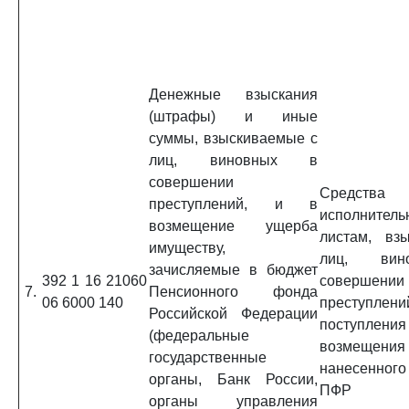
Денежные взыскания
(штрафы) и иные
суммы, взыскиваемые с
лиц, виновных в
совершении
Средс
преступлений, и в
исполнител
возмещение ущерба
листам, вз
имуществу,
лиц, ви
зачисляемые в бюджет
392 1 16 21060
совершении
7.
Пенсионного фонда
06 6000 140
преступлени
Российской Федерации
поступл
(федеральные
возмещени
государственные
нанесенного
органы, Банк России,
ПФР
органы управления