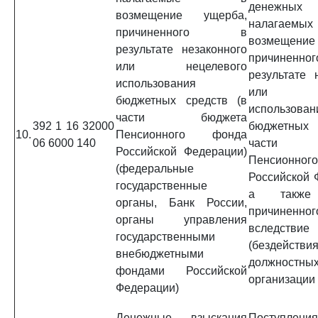
денежных в
возмещение ущерба,
налага
причиненного в
возмещени
результате незаконного
причине
или нецелевого
результате 
использования
или нец
бюджетных средств (в
использован
части бюджета
392 1 16 32000
бюджетных 
10.
Пенсионного фонда
06 6000 140
части 
Российской Федерации)
Пенсионно
(федеральные
Российской 
государственные
а также
органы, Банк России,
причиненног
органы управления
вследствие
государственными
(бездействия
внебюджетными
должнос
фондами Российской
организации
Федерации)
Денежные взыскания
Поступл