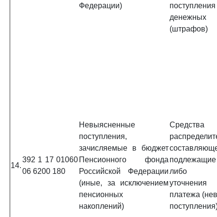
Федерации)
поступл
денежных 
(штрафов)
Невыясненные
Средс
поступления,
распределит
зачисляемые в бюджет
составляюще
392 1 17 01060
Пенсионного фонда
подлежащие
14.
06 6200 180
Российской Федерации
либо тр
(иные, за исключением
уточнения 
пенсионных
платежа (не
накоплений)
поступления