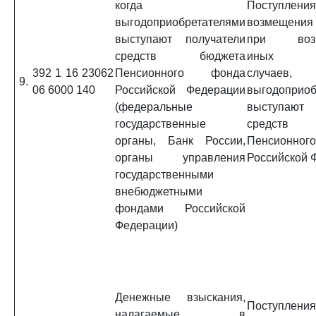
когда
Поступл
выгодоприобретателями
возмещени
выступают получатели
при возни
средств бюджета
иных ст
392 1 16 23062
Пенсионного фонда
случаев
9.
06 6000 140
Российской Федерации
выгодоприоб
(федеральные
выступают 
государственные
средств
органы, Банк России,
Пенсионно
органы управления
Российской 
государственными
внебюджетными
фондами Российской
Федерации)
Денежные взыскания,
Поступл
налагаемые в