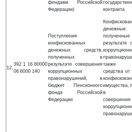
фондами Российской
государстве
Федерации)
контракта
Конфискова
денежные 
Поступления
получе
конфискованных
результате 
денежных средств,
коррупцион
полученных в
правонару
392 1 16 80000
результате совершения
также д
12.
06 6000 140
коррупционных
средства от
правонарушений, в
конфискован
бюджет Пенсионного
имущества, 
фонда Российской
в резу
Федерации
совершения
коррупцион
правонаруш