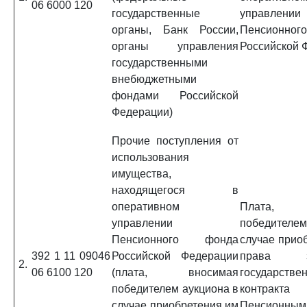
06 6000 120
государственные
управлении
органы, Банк России,
Пенсионно
органы управления
Российской 
государственными
внебюджетными
фондами Российской
Федерации)
Прочие поступления от
использования
имущества,
находящегося в
оперативном
Плата, 
управлении
победителем
Пенсионного фонда
случае прио
392 1 11 09046
Российской Федерации
права за
2.
06 6100 120
(плата, вносимая
государстве
победителем аукциона в
контр
случае приобретения им
Пенсионны