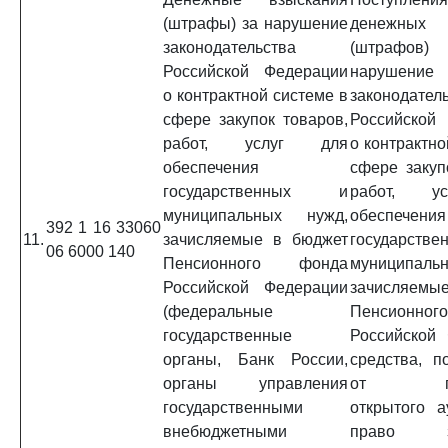
(штрафы) за нарушение
денежных 
законодательства
(штраф
Российской Федерации
нарушение
о контрактной системе в
законодател
сфере закупок товаров,
Российской
работ, услуг для
о контрактно
обеспечения
сфере закуп
государственных и
работ, у
муниципальных нужд,
обеспечения
392 1 16 33060
11.
зачисляемые в бюджет
государст
06 6000 140
Пенсионного фонда
муниципаль
Российской Федерации
зачисляемы
(федеральные
Пенсионно
государственные
Российской 
органы, Банк России,
средства, п
органы управления
от про
государственными
открытого а
внебюджетными
право за