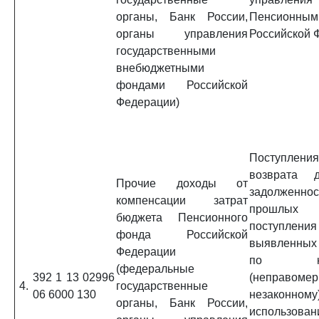
органы, Банк России,
Пенсионны
органы управления
Российской 
государственными
внебюджетными
фондами Российской
Федерации)
Поступл
возврата д
Прочие доходы от
задолженнос
компенсации затрат
прошлы
бюджета Пенсионного
поступл
фонда Российской
выявленных
Федерации
по нец
(федеральные
392 1 13 02996
(неправомер
4.
государственные
06 6000 130
незаконному
органы, Банк России,
использова