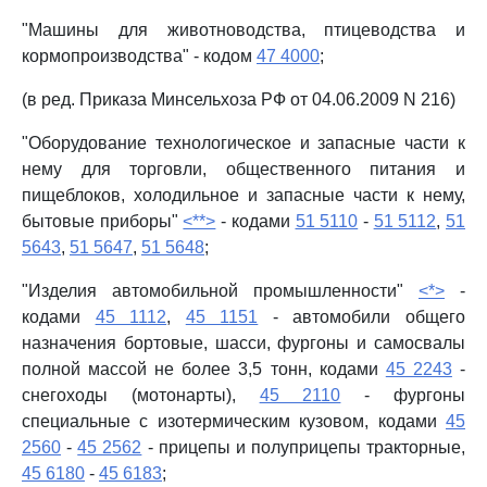
"Машины для животноводства, птицеводства и
кормопроизводства" - кодом
47 4000
;
(в ред. Приказа Минсельхоза РФ от 04.06.2009 N 216)
"Оборудование технологическое и запасные части к
нему для торговли, общественного питания и
пищеблоков, холодильное и запасные части к нему,
бытовые приборы"
<**>
- кодами
51 5110
-
51 5112
,
51
5643
,
51 5647
,
51 5648
;
"Изделия автомобильной промышленности"
<*>
-
кодами
45 1112
,
45 1151
- автомобили общего
назначения бортовые, шасси, фургоны и самосвалы
полной массой не более 3,5 тонн, кодами
45 2243
-
снегоходы (мотонарты),
45 2110
- фургоны
специальные с изотермическим кузовом, кодами
45
2560
-
45 2562
- прицепы и полуприцепы тракторные,
45 6180
-
45 6183
;