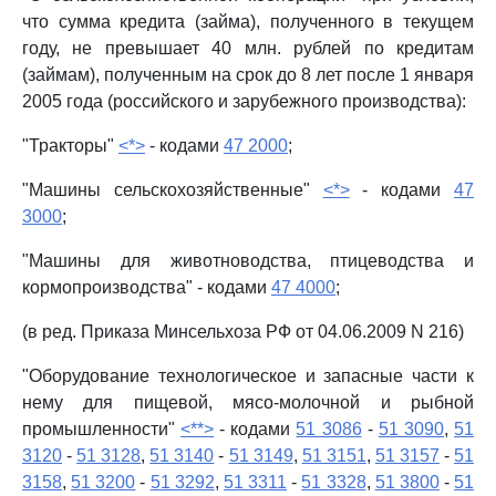
что сумма кредита (займа), полученного в текущем
году, не превышает 40 млн. рублей по кредитам
(займам), полученным на срок до 8 лет после 1 января
2005 года (российского и зарубежного производства):
"Тракторы"
<*>
- кодами
47 2000
;
"Машины сельскохозяйственные"
<*>
- кодами
47
3000
;
"Машины для животноводства, птицеводства и
кормопроизводства" - кодами
47 4000
;
(в ред. Приказа Минсельхоза РФ от 04.06.2009 N 216)
"Оборудование технологическое и запасные части к
нему для пищевой, мясо-молочной и рыбной
промышленности"
<**>
- кодами
51 3086
-
51 3090
,
51
3120
-
51 3128
,
51 3140
-
51 3149
,
51 3151
,
51 3157
-
51
3158
,
51 3200
-
51 3292
,
51 3311
-
51 3328
,
51 3800
-
51