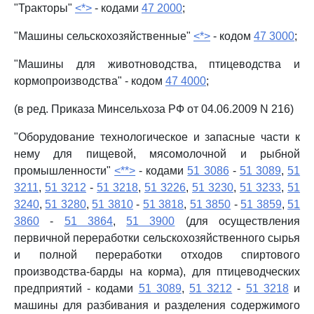
"Тракторы"
<*>
- кодами
47 2000
;
"Машины сельскохозяйственные"
<*>
- кодом
47 3000
;
"Машины для животноводства, птицеводства и
кормопроизводства" - кодом
47 4000
;
(в ред. Приказа Минсельхоза РФ от 04.06.2009 N 216)
"Оборудование технологическое и запасные части к
нему для пищевой, мясомолочной и рыбной
промышленности"
<**>
- кодами
51 3086
-
51 3089
,
51
3211
,
51 3212
-
51 3218
,
51 3226
,
51 3230
,
51 3233
,
51
3240
,
51 3280
,
51 3810
-
51 3818
,
51 3850
-
51 3859
,
51
3860
-
51 3864
,
51 3900
(для осуществления
первичной переработки сельскохозяйственного сырья
и полной переработки отходов спиртового
производства-барды на корма), для птицеводческих
предприятий - кодами
51 3089
,
51 3212
-
51 3218
и
машины для разбивания и разделения содержимого