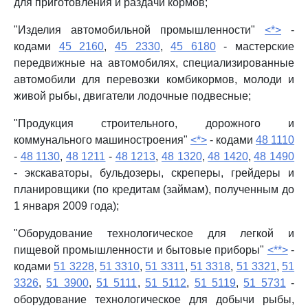
для приготовления и раздачи кормов;
"Изделия автомобильной промышленности"
<*>
-
кодами
45 2160
,
45 2330
,
45 6180
- мастерские
передвижные на автомобилях, специализированные
автомобили для перевозки комбикормов, молоди и
живой рыбы, двигатели лодочные подвесные;
"Продукция строительного, дорожного и
коммунального машиностроения"
<*>
- кодами
48 1110
-
48 1130
,
48 1211
-
48 1213
,
48 1320
,
48 1420
,
48 1490
- экскаваторы, бульдозеры, скреперы, грейдеры и
планировщики (по кредитам (займам), полученным до
1 января 2009 года);
"Оборудование технологическое для легкой и
пищевой промышленности и бытовые приборы"
<**>
-
кодами
51 3228
,
51 3310
,
51 3311
,
51 3318
,
51 3321
,
51
3326
,
51 3900
,
51 5111
,
51 5112
,
51 5119
,
51 5731
-
оборудование технологическое для добычи рыбы,