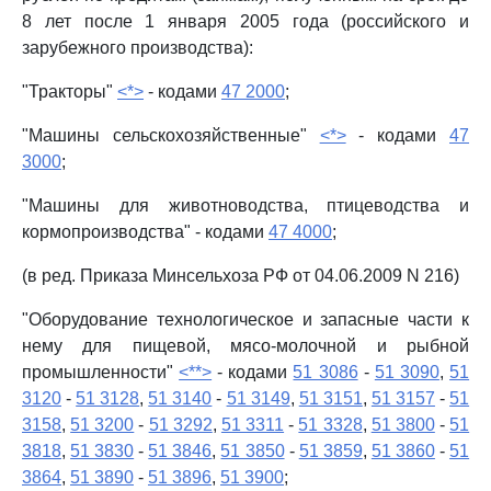
8 лет после 1 января 2005 года (российского и
зарубежного производства):
"Тракторы"
<*>
- кодами
47 2000
;
"Машины сельскохозяйственные"
<*>
- кодами
47
3000
;
"Машины для животноводства, птицеводства и
кормопроизводства" - кодами
47 4000
;
(в ред. Приказа Минсельхоза РФ от 04.06.2009 N 216)
"Оборудование технологическое и запасные части к
нему для пищевой, мясо-молочной и рыбной
промышленности"
<**>
- кодами
51 3086
-
51 3090
,
51
3120
-
51 3128
,
51 3140
-
51 3149
,
51 3151
,
51 3157
-
51
3158
,
51 3200
-
51 3292
,
51 3311
-
51 3328
,
51 3800
-
51
3818
,
51 3830
-
51 3846
,
51 3850
-
51 3859
,
51 3860
-
51
3864
,
51 3890
-
51 3896
,
51 3900
;