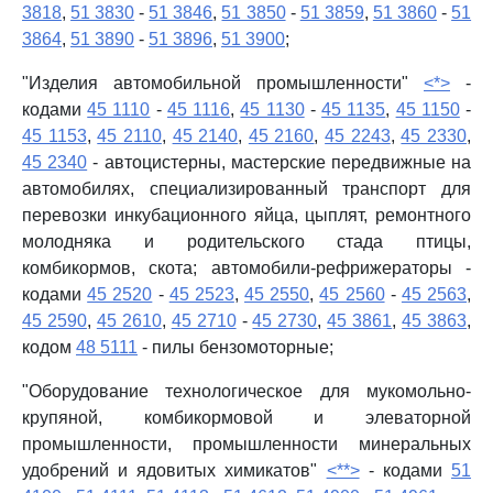
3818
,
51 3830
-
51 3846
,
51 3850
-
51 3859
,
51 3860
-
51
3864
,
51 3890
-
51 3896
,
51 3900
;
"Изделия автомобильной промышленности"
<*>
-
кодами
45 1110
-
45 1116
,
45 1130
-
45 1135
,
45 1150
-
45 1153
,
45 2110
,
45 2140
,
45 2160
,
45 2243
,
45 2330
,
45 2340
- автоцистерны, мастерские передвижные на
автомобилях, специализированный транспорт для
перевозки инкубационного яйца, цыплят, ремонтного
молодняка и родительского стада птицы,
комбикормов, скота; автомобили-рефрижераторы -
кодами
45 2520
-
45 2523
,
45 2550
,
45 2560
-
45 2563
,
45 2590
,
45 2610
,
45 2710
-
45 2730
,
45 3861
,
45 3863
,
кодом
48 5111
- пилы бензомоторные;
"Оборудование технологическое для мукомольно-
крупяной, комбикормовой и элеваторной
промышленности, промышленности минеральных
удобрений и ядовитых химикатов"
<**>
- кодами
51