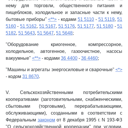
нему для торговли, общественного питания и
пищеблоков, холодильное и запасные части к нему,
бытовые приборы"
<**>
- кодами
51 5110
-
51 5119
,
51
5160
-
51 5162
,
51 5167
,
51 5176
,
51 5177
,
51 5180
-
51
5182
,
51 5643
,
51 5647
,
51 5648
;
"Оборудование криогенное, компрессорное,
холодильное, автогенное, газоочистное, насосы
вакуумные"
<**>
- кодами
36 4400
-
36 4460
;
"Машины и агрегаты энергосиловые и сварочные"
<*>
- кодом
31 8670
.
V. Сельскохозяйственными потребительскими
кооперативами (заготовительными, снабженческими,
сбытовыми (торговыми), перерабатывающими,
обслуживающими), созданными в соответствии с
Федеральным
законом
от 8 декабря 1995 г. N 193-ФЗ
"О сельскохозяйственной кооперации" при условии,