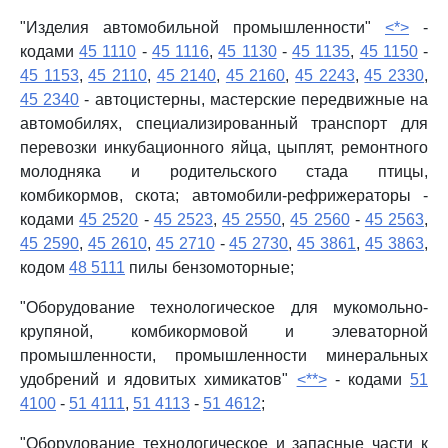
"Изделия автомобильной промышленности"
<*>
-
кодами
45 1110
-
45 1116
,
45 1130
-
45 1135
,
45 1150
-
45 1153
,
45 2110
,
45 2140
,
45 2160
,
45 2243
,
45 2330
,
45 2340
- автоцистерны, мастерские передвижные на
автомобилях, специализированный транспорт для
перевозки инкубационного яйца, цыплят, ремонтного
молодняка и родительского стада птицы,
комбикормов, скота; автомобили-рефрижераторы -
кодами
45 2520
-
45 2523
,
45 2550
,
45 2560
-
45 2563
,
45 2590
,
45 2610
,
45 2710
-
45 2730
,
45 3861
,
45 3863
,
кодом
48 5111
пилы бензомоторные;
"Оборудование технологическое для мукомольно-
крупяной, комбикормовой и элеваторной
промышленности, промышленности минеральных
удобрений и ядовитых химикатов"
<**>
- кодами
51
4100
-
51 4111
,
51 4113
-
51 4612
;
"Оборудование технологическое и запасные части к