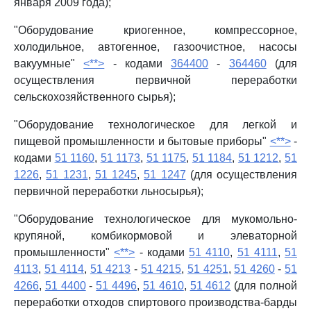
января 2009 года);
"Оборудование криогенное, компрессорное,
холодильное, автогенное, газоочистное, насосы
вакуумные"
<**>
- кодами
364400
-
364460
(для
осуществления первичной переработки
сельскохозяйственного сырья);
"Оборудование технологическое для легкой и
пищевой промышленности и бытовые приборы"
<**>
-
кодами
51 1160
,
51 1173
,
51 1175
,
51 1184
,
51 1212
,
51
1226
,
51 1231
,
51 1245
,
51 1247
(для осуществления
первичной переработки льносырья);
"Оборудование технологическое для мукомольно-
крупяной, комбикормовой и элеваторной
промышленности"
<**>
- кодами
51 4110
,
51 4111
,
51
4113
,
51 4114
,
51 4213
-
51 4215
,
51 4251
,
51 4260
-
51
4266
,
51 4400
-
51 4496
,
51 4610
,
51 4612
(для полной
переработки отходов спиртового производства-барды