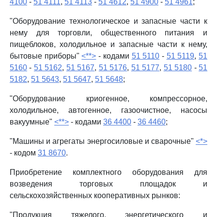
4100
-
51 4111
,
51 4113
-
51 4612
,
51 4900
-
51 4961
;
"Оборудование технологическое и запасные части к
нему для торговли, общественного питания и
пищеблоков, холодильное и запасные части к нему,
бытовые приборы"
<**>
- кодами
51 5110
-
51 5119
,
51
5160
-
51 5162
,
51 5167
,
51 5176
,
51 5177
,
51 5180
-
51
5182
,
51 5643
,
51 5647
,
51 5648
;
"Оборудование криогенное, компрессорное,
холодильное, автогенное, газоочистное, насосы
вакуумные"
<**>
- кодами
36 4400
-
36 4460
;
"Машины и агрегаты энергосиловые и сварочные"
<*>
- кодом
31 8670
.
Приобретение комплектного оборудования для
возведения торговых площадок и
сельскохозяйственных кооперативных рынков:
"Продукция тяжелого, энергетического и