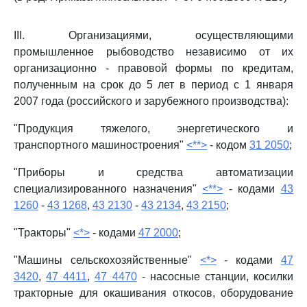
III. Организациями, осуществляющими
промышленное рыбоводство независимо от их
организационно - правовой формы по кредитам,
полученным на срок до 5 лет в период с 1 января
2007 года (российского и зарубежного производства):
"Продукция тяжелого, энергетического и
транспортного машиностроения"
<**>
- кодом
31 2050
;
"Приборы и средства автоматизации
специализированного назначения"
<**>
- кодами
43
1260
-
43 1268
,
43 2130
-
43 2134
,
43 2150
;
"Тракторы"
<*>
- кодами
47 2000
;
"Машины сельскохозяйственные"
<*>
- кодами
47
3420
,
47 4411
,
47 4470
- насосные станции, косилки
тракторные для окашивания откосов, оборудование