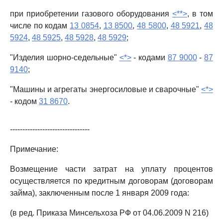
при приобретении газового оборудования
<**>
, в том
числе по кодам
13 0854
,
13 8500
,
48 5800
,
48 5921
,
48
5924
,
48 5925
,
48 5928
,
48 5929
;
"Изделия шорно-седельные"
<*>
- кодами
87 9000
-
87
9140
;
"Машины и агрегаты энергосиловые и сварочные"
<*>
- кодом
31 8670
.
--------------------------------
Примечание:
Возмещение части затрат на уплату процентов
осуществляется по кредитным договорам (договорам
займа), заключенным после 1 января 2009 года:
(в ред. Приказа Минсельхоза РФ от 04.06.2009 N 216)