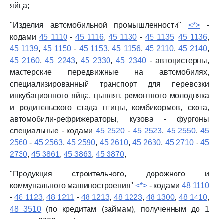
яйца;
"Изделия автомобильной промышленности"
<*>
-
кодами
45 1110
-
45 1116
,
45 1130
-
45 1135
,
45 1136
,
45 1139
,
45 1150
-
45 1153
,
45 1156
,
45 2110
,
45 2140
,
45 2160
,
45 2243
,
45 2330
,
45 2340
- автоцистерны,
мастерские передвижные на автомобилях,
специализированный транспорт для перевозки
инкубационного яйца, цыплят, ремонтного молодняка
и родительского стада птицы, комбикормов, скота,
автомобили-рефрижераторы, кузова - фургоны
специальные - кодами
45 2520
-
45 2523
,
45 2550
,
45
2560
-
45 2563
,
45 2590
,
45 2610
,
45 2630
,
45 2710
-
45
2730
,
45 3861
,
45 3863
,
45 3870
;
"Продукция строительного, дорожного и
коммунального машиностроения"
<*>
- кодами
48 1110
-
48 1123
,
48 1211
-
48 1213
,
48 1223
,
48 1300
,
48 1410
,
48 3510
(по кредитам (займам), полученным до 1