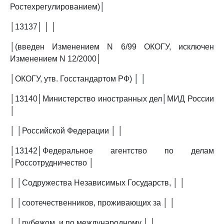
Ростехрегулированием)│
│13137│ │ │
│(введен Изменением N 6/99 ОКОГУ, исключен
Изменением N 12/2000│
│ОКОГУ, утв. Госстандартом РФ) │ │
│13140│Министерство иностранных дел│МИД России
│
│ │Российской Федерации │ │
│13142│Федеральное агентство по делам
│Россотрудничество │
│ │Содружества Независимых Государств, │ │
│ │соотечественников, проживающих за │ │
│ │рубежом, и по международному │ │