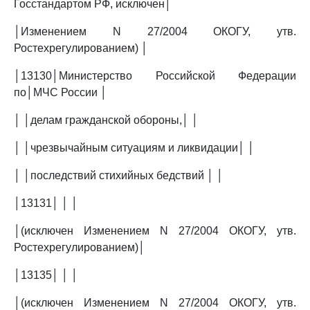
Госстандартом РФ, исключен│
│Изменением N 27/2004 ОКОГУ, утв.
Ростехрегулированием) │
│13130│Министерство Российской Федерации
по│МЧС России │
│ │делам гражданской обороны,│ │
│ │чрезвычайным ситуациям и ликвидации│ │
│ │последствий стихийных бедствий │ │
│13131│ │ │
│(исключен Изменением N 27/2004 ОКОГУ, утв.
Ростехрегулированием)│
│13135│ │ │
│(исключен Изменением N 27/2004 ОКОГУ, утв.