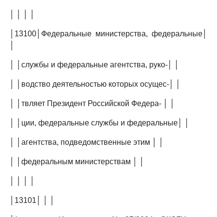
│ │ │ │
│13100│Федеральные министерства, федеральные│
│
│ │службы и федеральные агентства, руко-│ │
│ │водство деятельностью которых осущес-│ │
│ │твляет Президент Российской Федера- │ │
│ │ции, федеральные службы и федеральные│ │
│ │агентства, подведомственные этим │ │
│ │федеральным министерствам │ │
│ │ │ │
│13101│ │ │