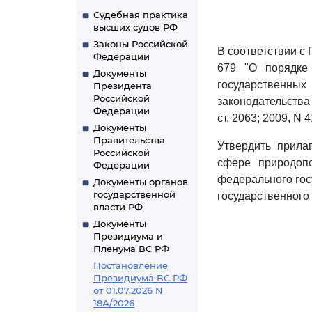
Судебная практика
высших судов РФ
Законы Российской
В соответствии с
Федерации
679 "О порядке
Документы
государственн
Президента
Российской
законодательства 
Федерации
ст. 2063; 2009, N 
Документы
Правительства
Утвердить прил
Российской
сфере природоп
Федерации
федерального гос
Документы органов
государственной
государственного 
власти РФ
Документы
Президиума и
Пленума ВС РФ
Постановление
Президиума ВС РФ
от 01.07.2026 N
18А/2026