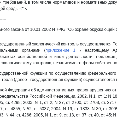
и требований, в том числе нормативов и нормативных доку
ей среды <*>.
-----
ого закона от 10.01.2002 N 7-ФЗ "Об охране окружающей 
осударственный экологический контроль осуществляется 
иальными органами (
приложение 1
к настоящему Адм
объектах хозяйственной и иной деятельности, подлежа
 экологическому контролю, независимо от форм собственно
осударственной функции по осуществлению федерального 
нтроля (далее - государственная функция) осуществляется в
кой Федерации об административных правонарушениях от 
нодательства Российской Федерации, 2002, N 1, ст. 1; N 18, с
5, ст. 4298; 2003, N 1, ст. 2; N 27, ст. 2700, ст. 2708, ст. 2717;
7, ст. 4855; N 52, ст. 5037; 2004, N 19, ст. 1838; N 30, ст. 309
3; N 44, ст. 4266; 2005, N 1, ст. 9, ст. 13, ст. 37, ст. 40, ст. 45; N