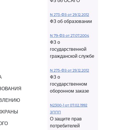
ФЗ об ОСАГО
N 273-ФЗ от 29.12.2012
ФЗ об образовании
N 79-ФЗ от 27.07.2004
ФЗ о
государственной
гражданской службе
N 275-ФЗ от 29.12.2012
А
ФЗ о
государственном
ЗОВАНИЯ
оборонном заказе
ТВЛЕНИЮ
N2300-1 от 07.02.1992
ОХРАНЫ
ЗППП
О защите прав
ОГО
потребителей