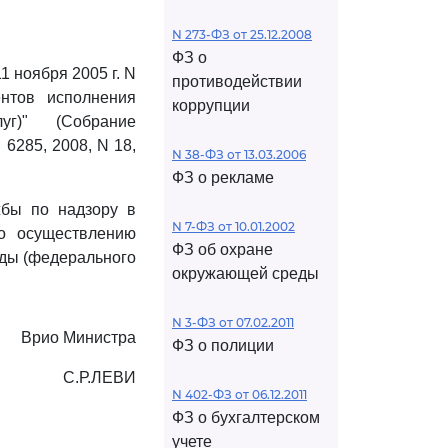
N 273-ФЗ от 25.12.2008
ФЗ о
 ноября 2005 г. N
противодействии
нтов исполнения
коррупции
уг)" (Собрание
 6285, 2008, N 18,
N 38-ФЗ от 13.03.2006
ФЗ о рекламе
бы по надзору в
N 7-ФЗ от 10.01.2002
о осуществлению
ФЗ об охране
еды (федерального
окружающей среды
N 3-ФЗ от 07.02.2011
Врио Министра
ФЗ о полиции
С.Р.ЛЕВИ
N 402-ФЗ от 06.12.2011
ФЗ о бухгалтерском
учете