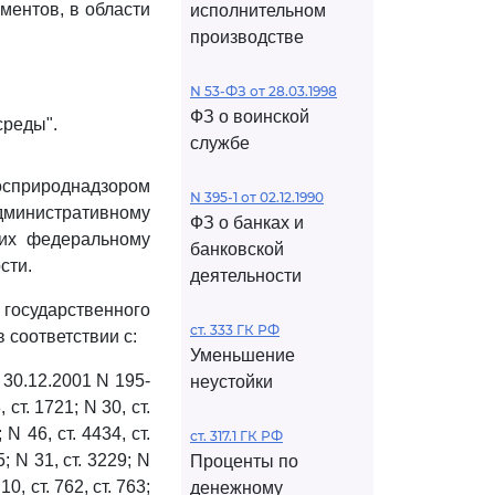
ментов, в области
исполнительном
производстве
N 53-ФЗ от 28.03.1998
ФЗ о воинской
среды".
службе
Росприроднадзором
N 395-1 от 02.12.1990
инистративному
ФЗ о банках и
щих федеральному
банковской
сти.
деятельности
государственного
ст. 333 ГК РФ
 соответствии с:
Уменьшение
30.12.2001 N 195-
неустойки
т. 1721; N 30, ст.
 N 46, ст. 4434, ст.
ст. 317.1 ГК РФ
5; N 31, ст. 3229; N
Проценты по
 10, ст. 762, ст. 763;
денежному