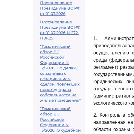
Постановление
Президиума ВС РФ
от 01.07.2026
Постановление
Президиума ВС РФ
от 01.07.2026 N 272-
ПЭК25
1. Администр
природопользован
"Тематический
обзор ВС
осуществлению ф
Российской
среды (федеральн
Федерации N
регламент) разра
12/2026. По делам,
связанным с
государственны
оспариванием
юридических ли
сделок, повлекших
государственного
переход права
собственности на
(административ
жилые помещения"
экологического ко
"Тематический
обзор ВС
2. Контроль в об
Российской
направленная на
Федерации N
области охраны 
13/2026. О судебной