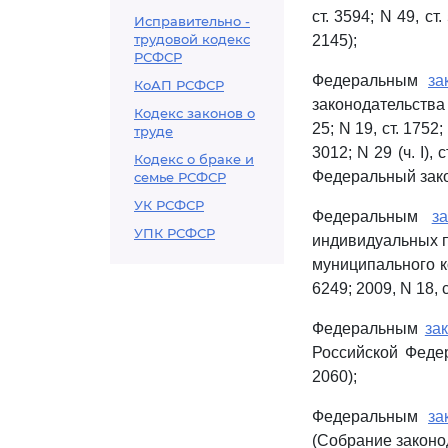
ст. 3594; N 49, ст.
Исправительно -
трудовой кодекс
2145);
РСФСР
Федеральным
за
КоАП РСФСР
законодательства 
Кодекс законов о
25; N 19, ст. 1752; 
труде
3012; N 29 (ч. I), 
Кодекс о браке и
Федеральный зако
семье РСФСР
УК РСФСР
Федеральным
з
УПК РСФСР
индивидуальных п
муниципального к
6249; 2009, N 18, с
Федеральным
за
Российской Федер
2060);
Федеральным
за
(Собрание законод