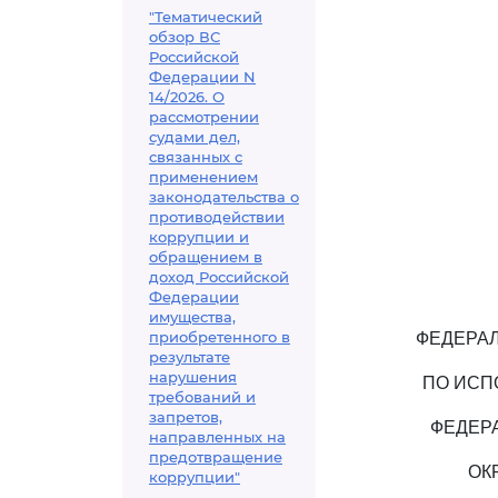
"Тематический
обзор ВС
Российской
Федерации N
14/2026. О
рассмотрении
судами дел,
связанных с
применением
законодательства о
противодействии
коррупции и
обращением в
доход Российской
Федерации
имущества,
приобретенного в
ФЕДЕРА
результате
нарушения
ПО ИСП
требований и
запретов,
ФЕДЕР
направленных на
предотвращение
ОК
коррупции"