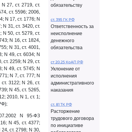
 N 27, ст. 2719, ст.
обязательству
574, ст. 5596; 2006,
34; N 17, ст. 1776; N
ст. 395 ГК РФ
; N 31, ст. 3420, ст.
Ответственность за
; N 50, ст. 5279, ст.
неисполнение
1743; N 16, ст. 1824,
денежного
755; N 31, ст. 4001,
обязательства
3; N 49, ст. 6034; N
, ст. 2259; N 29, ст.
ст 20.25 КоАП РФ
8; N 49, ст. 5745; N
Уклонение от
 771; N 7, ст. 777; N
исполнения
 ст. 3122; N 26, ст.
административного
739; N 45, ст. 5265,
наказания
12; 2010, N 1, ст. 1;
РФ);
ст. 81 ТК РФ
Расторжение
07.2002 N 95-ФЗ
трудового договора
6; N 45, ст. 4377;
по инициативе
 24, ст. 2798; N 30,