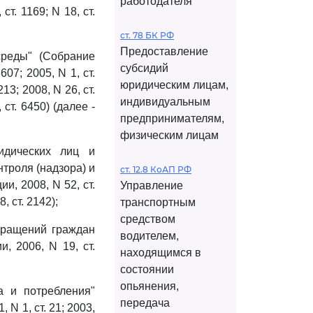
работодателя
 ст. 1169; N 18, ст.
ст. 78 БК РФ
Предоставление
реды" (Собрание
субсидий
07; 2005, N 1, ст.
юридическим лицам,
3213; 2008, N 26, ст.
индивидуальным
, ст. 6450) (далее -
предпринимателям,
физическим лицам
дических лиц и
троля (надзора) и
ст. 12.8 КоАП РФ
, 2008, N 52, ст.
Управление
8, ст. 2142);
транспортным
средством
бращений граждан
водителем,
, 2006, N 19, ст.
находящимся в
состоянии
опьянения,
а и потребления"
передача
N 1, ст. 21; 2003,