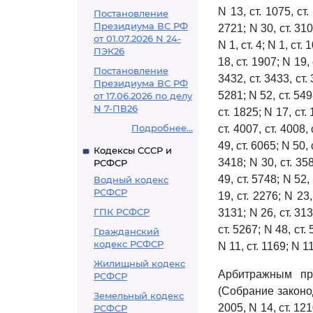
N 13, ст. 1075, ст.
Постановление
Президиума ВС РФ
2721; N 30, ст. 310
от 01.07.2026 N 24-
N 1, ст. 4; N 1, ст.
ПЭК26
18, ст. 1907; N 19, 
Постановление
3432, ст. 3433, ст. 
Президиума ВС РФ
5281; N 52, ст. 5498
от 17.06.2026 по делу
N 7-ПВ26
ст. 1825; N 17, ст.
Подробнее...
ст. 4007, ст. 4008,
49, ст. 6065; N 50, 
Кодексы СССР и
3418; N 30, ст. 358
РСФСР
49, ст. 5748; N 52, 
Водный кодекс
РСФСР
19, ст. 2276; N 23,
ГПК РСФСР
3131; N 26, ст. 313
ст. 5267; N 48, ст. 
Гражданский
кодекс РСФСР
N 11, ст. 1169; N 1
Жилищный кодекс
Арбитражным п
РСФСР
(Собрание законод
Земельный кодекс
2005, N 14, ст. 121
РСФСР