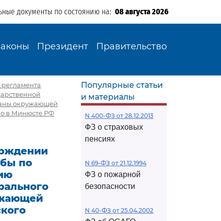
ьные документы по состоянию на:
08 августа 2026
Законы
Президент
Правительство
Популярные статьи
 регламента
дарственной
и материалы
храны окружающей
но в Минюсте РФ
N 400-ФЗ от 28.12.2013
ФЗ о страховых
пенсиях
ерждении
жбы по
N 69-ФЗ от 21.12.1994
ию
ФЗ о пожарной
рального
безопасности
ужающей
ского
N 40-ФЗ от 25.04.2002