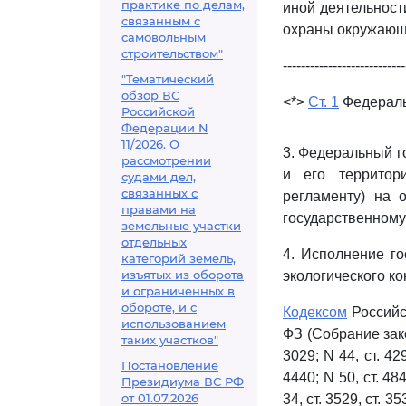
практике по делам,
иной деятельност
связанным с
охраны окружающ
самовольным
строительством"
---------------------------
"Тематический
обзор ВС
<*>
Ст. 1
Федеральн
Российской
Федерации N
11/2026. О
3. Федеральный г
рассмотрении
и его территор
судами дел,
связанных с
регламенту) на 
правами на
государственному
земельные участки
отдельных
4. Исполнение г
категорий земель,
изъятых из оборота
экологического ко
и ограниченных в
обороте, и с
Кодексом
Российс
использованием
ФЗ (Собрание зако
таких участков"
3029; N 44, ст. 429
Постановление
4440; N 50, ст. 484
Президиума ВС РФ
от 01.07.2026
34, ст. 3529, ст. 353