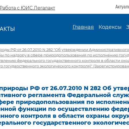
Актуал
Работа с ЮИС Легалакт
Главная
Кодексы
АКТЫ
И
ды РФ от 26.07.2010 N 282 "Об утверждении Административного
ы по надзору в сфере природопользования по исполнению госу
твлению федерального государственного контроля в области о
о государственного экологического контроля)" (Зарегистрирова
природы РФ от 26.07.2010 N 282 Об утв
тивного регламента Федеральной слу
сфере природопользования по исполнен
енной функции по осуществлению феде
енного контроля в области охраны окр
ерального государственного экологиче