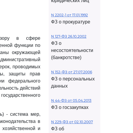
юридических лиц
N 2202-1 от 17.01.1992
ФЗ о прокуратуре
N 127-ФЗ 26.10.2002
дзору в сфере
ФЗ о
венной функции по
несостоятельности
храны окружающей
(банкротстве)
 Административный
верок, проводимых
N 152-ФЗ от 27.07.2006
ды, защиты прав
ФЗ о персональных
ии федерального
данных
ельность действий
осударственного
N 44-ФЗ от 05.04.2013
ФЗ о госзакупках
ь) - система мер,
конодательства в
N 229-ФЗ от 02.10.2007
 хозяйственной и
ФЗ об