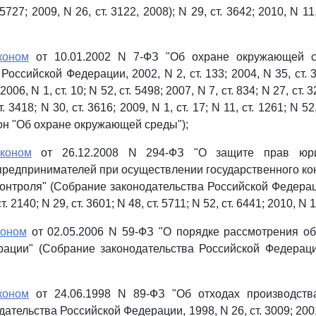
 5727; 2009, N 26, ст. 3122, 2008); N 29, ст. 3642; 2010, N 11,
коном
от 10.01.2002 N 7-ФЗ "Об охране окружающей с
Российской Федерации, 2002, N 2, ст. 133; 2004, N 35, ст. 36
2006, N 1, ст. 10; N 52, ст. 5498; 2007, N 7, ст. 834; N 27, ст. 
ст. 3418; N 30, ст. 3616; 2009, N 1, ст. 17; N 11, ст. 1261; N 52
н "Об охране окружающей среды");
аконом
от 26.12.2008 N 294-ФЗ "О защите прав юри
редпринимателей при осуществлении государственного кон
онтроля" (Собрание законодательства Российской Федерации
т. 2140; N 29, ст. 3601; N 48, ст. 5711; N 52, ст. 6441; 2010, N 1
коном
от 02.05.2006 N 59-ФЗ "О порядке рассмотрения о
ации" (Собрание законодательства Российской Федерации
коном
от 24.06.1998 N 89-ФЗ "Об отходах производств
ательства Российской Федерации, 1998, N 26, ст. 3009; 2001, 