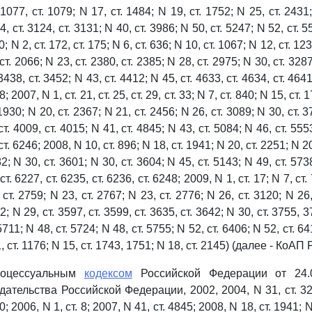
 1077, ст. 1079; N 17, ст. 1484; N 19, ст. 1752; N 25, ст. 2431;
4, ст. 3124, ст. 3131; N 40, ст. 3986; N 50, ст. 5247; N 52, ст. 5
 10; N 2, ст. 172, ст. 175; N 6, ст. 636; N 10, ст. 1067; N 12, ст. 12
ст. 2066; N 23, ст. 2380, ст. 2385; N 28, ст. 2975; N 30, ст. 3287
3438, ст. 3452; N 43, ст. 4412; N 45, ст. 4633, ст. 4634, ст. 4641
; 2007, N 1, ст. 21, ст. 25, ст. 29, ст. 33; N 7, ст. 840; N 15, ст. 
 1930; N 20, ст. 2367; N 21, ст. 2456; N 26, ст. 3089; N 30, ст. 3
 ст. 4009, ст. 4015; N 41, ст. 4845; N 43, ст. 5084; N 46, ст. 555
ст. 6246; 2008, N 10, ст. 896; N 18, ст. 1941; N 20, ст. 2251; N 20
2; N 30, ст. 3601; N 30, ст. 3604; N 45, ст. 5143; N 49, ст. 573
ст. 6227, ст. 6235, ст. 6236, ст. 6248; 2009, N 1, ст. 17; N 7, ст.
 ст. 2759; N 23, ст. 2767; N 23, ст. 2776; N 26, ст. 3120; N 26,
2; N 29, ст. 3597, ст. 3599, ст. 3635, ст. 3642; N 30, ст. 3755, 3
5711; N 48, ст. 5724; N 48, ст. 5755; N 52, ст. 6406; N 52, ст. 64
1, ст. 1176; N 15, ст. 1743, 1751; N 18, ст. 2145) (далее - КоАП 
роцессуальным
кодексом
Российской Федерации от 24.
ательства Российской Федерации, 2002, 2004, N 31, ст. 321
0; 2006, N 1, ст. 8; 2007, N 41, ст. 4845; 2008, N 18, ст. 1941; N