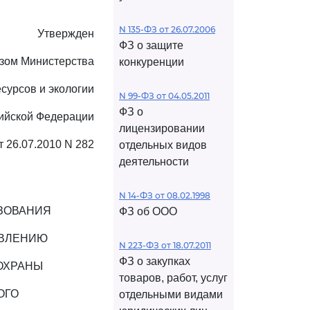
N 135-ФЗ от 26.07.2006
Утвержден
ФЗ о защите
зом Министерства
конкуренции
сурсов и экологии
N 99-ФЗ от 04.05.2011
ФЗ о
ийской Федерации
лицензировании
т 26.07.2010 N 282
отдельных видов
деятельности
N 14-ФЗ от 08.02.1998
ЗОВАНИЯ
ФЗ об ООО
ТВЛЕНИЮ
N 223-ФЗ от 18.07.2011
ФЗ о закупках
ОХРАНЫ
товаров, работ, услуг
ОГО
отдельными видами