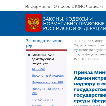
Информация
О проекте ЮИС Легалакт
ЗАКОНЫ, КОДЕКСЫ И
НОРМАТИВНО-ПРАВОВЫЕ 
РОССИЙСКОЙ ФЕДЕРАЦИ
Законодательство
|
Приказ Минприро
Федеральной служб
РФ
функции по осущес
среды (федеральног
Кодексы РФ в
15.11.2010 N 18970)
действующей
редакции
АПК РФ
Приказ Мин
Бюджетный кодекс
Администра
Водный кодекс РФ
надзору в 
государств
Воздушный кодекс
РФ
государств
ГК РФ часть 1
среды (фед