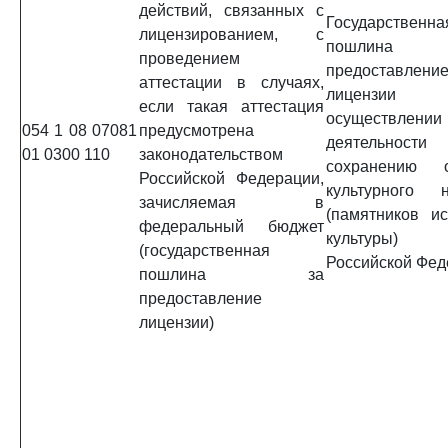
действий, связанных с
Государственна
лицензированием, с
пошлин
проведением
предоставлени
аттестации в случаях,
лицензи
если такая аттестация
осуществлении
054 1 08 07081
предусмотрена
деятельно
01 0300 110
законодательством
сохранению о
Российской Федерации,
культурного н
зачисляемая в
(памятников и
федеральный бюджет
культуры) н
(государственная
Российской Фед
пошлина за
предоставление
лицензии)