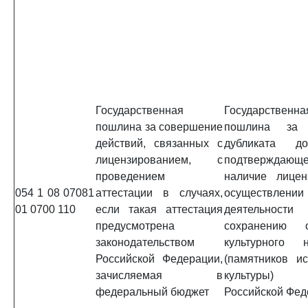
Государственная
Государственна
пошлина за совершение
пошлина за 
действий, связанных с
дубликата док
лицензированием, с
подтверждающе
проведением
наличие лицен
054 1 08 07081
аттестации в случаях,
осуществлении
01 0700 110
если такая аттестация
деятельно
предусмотрена
сохранению о
законодательством
культурного н
Российской Федерации,
(памятников и
зачисляемая в
культуры) н
федеральный бюджет
Российской Фед