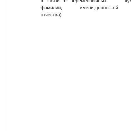
в связи с переменой
иных куль
фамилии, имени,
ценностей
отчества)