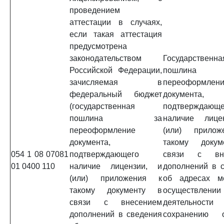
проведением
аттестации в случаях,
если такая аттестация
предусмотрена
законодательством
Государственна
Российской Федерации,
пошлин
зачисляемая в
переоформлен
федеральный бюджет
документа,
(государственная
подтверждающе
пошлина за
наличие лице
переоформление
(или) прило
документа,
такому доку
054 1 08 07081
подтверждающего
связи с вне
01 0400 110
наличие лицензии, и
дополнений в 
(или) приложения к
об адресах м
такому документу в
осуществлении
связи с внесением
деятельно
дополнений в сведения
сохранению о