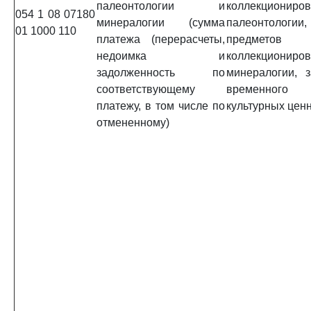
палеонтологии и
коллекциониро
054 1 08 07180
минералогии (сумма
палеонтологии,
01 1000 110
платежа (перерасчеты,
предметов
недоимка и
коллекциониро
задолженность по
минералогии, 
соответствующему
временного 
платежу, в том числе по
культурных цен
отмененному)