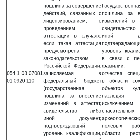
пошлина за совершение
Государственна
действий, связанных с
пошлина за в
лицензированием, с
изменений в а
проведением
свидетельст
аттестации в случаях,
иной доку
если такая аттестация
подтверждающ
предусмотрена
уровень квали
законодательством
в связи с пе
Российской Федерации,
фамилии, 
054 1 08 07081
зачисляемая в
отчества спец
01 0920 110
федеральный бюджет
в области сох
(государственная
объектов куль
пошлина за внесение
наследи
изменений в аттестат,
исключением
свидетельство либо
спасательных
иной документ,
археологически
подтверждающий
полевых раб
уровень квалификации,
области рест