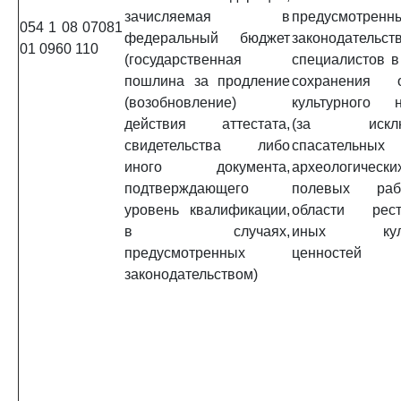
зачисляемая в
предусмотренн
054 1 08 07081
федеральный бюджет
законодательст
01 0960 110
(государственная
специалистов в
пошлина за продление
сохранения о
(возобновление)
культурного н
действия аттестата,
(за исклю
свидетельства либо
спасательных
иного документа,
археологически
подтверждающего
полевых раб
уровень квалификации,
области рест
в случаях,
иных куль
предусмотренных
ценностей
законодательством)