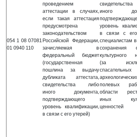
проведением
свидетельст
аттестации в случаях,
иного доку
если такая аттестация
подтверждающе
предусмотрена
уровень квали
законодательством
в связи с его
054 1 08 07081
Российской Федерации,
специалистам в
01 0940 110
зачисляемая в
сохранения о
федеральный бюджет
культурного н
(государственная
(за исклю
пошлина за выдачу
спасательных
дубликата аттестата,
археологически
свидетельства либо
полевых раб
иного документа,
области рест
подтверждающего
иных куль
уровень квалификации,
ценностей
в связи с его утерей)