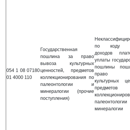
Неклассифицир
по коду п
Государственная
доходов пла
пошлина за право
уплаты государ
вывоза культурных
пошлины пош
054 1 08 07180
ценностей, предметов
право в
01 4000 110
коллекционирования по
культурных це
палеонтологии и
предметов
минералогии (прочие
коллекциониро
поступления)
палеонтол
минералогии