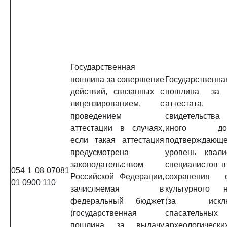
Государственная
пошлина за совершение
Государственна
действий, связанных с
пошлина за 
лицензированием, с
аттестата,
проведением
свидетельст
аттестации в случаях,
иного доку
если такая аттестация
подтверждающе
предусмотрена
уровень квали
законодательством
специалистов в
054 1 08 07081
Российской Федерации,
сохранения о
01 0900 110
зачисляемая в
культурного н
федеральный бюджет
(за исклю
(государственная
спасательных
пошлина за выдачу
археологически