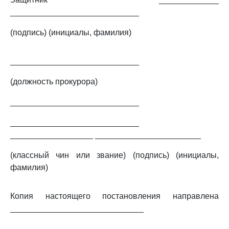
____________________________
(подпись) (инициалы, фамилия)
____________________________
(должность прокурора)
____________________________
____________________________
__________________ _______________________
(классный чин или звание) (подпись) (инициалы,
фамилия)
Копия настоящего постановления направлена
_____________________________
_______________________________________________