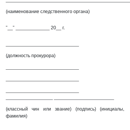
(наименование следственного органа)
"__" _____________ 20__ г.
____________________________
(должность прокурора)
____________________________
____________________________
____________________________
__________________ _______________________
(классный чин или звание) (подпись) (инициалы,
фамилия)