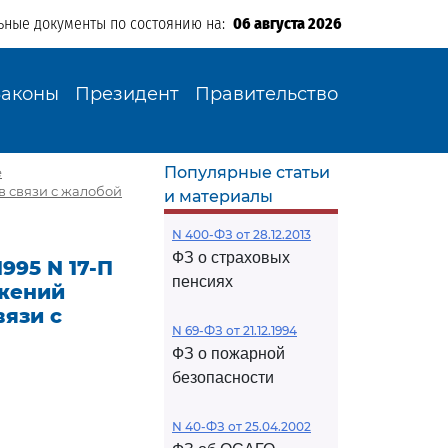
ьные документы по состоянию на:
06 августа 2026
Законы
Президент
Правительство
Популярные статьи
е
в связи с жалобой
и материалы
N 400-ФЗ от 28.12.2013
ФЗ о страховых
995 N 17-П
пенсиях
ожений
вязи с
N 69-ФЗ от 21.12.1994
ФЗ о пожарной
безопасности
N 40-ФЗ от 25.04.2002