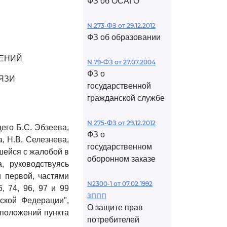
ФЗ об ОСАГО
N 273-ФЗ от 29.12.2012
ФЗ об образовании
ЖЕНИЙ
N 79-ФЗ от 27.07.2004
ФЗ о
ВЯЗИ
государственной
гражданской службе
N 275-ФЗ от 29.12.2012
его Б.С. Эбзеева,
ФЗ о
а, Н.В. Селезнева,
государственном
шейся с жалобой в
оборонном заказе
, руководствуясь
и первой, частями
N2300-1 от 07.02.1992
, 74, 96, 97 и 99
ЗППП
ской Федерации",
О защите прав
 положений пункта
потребителей