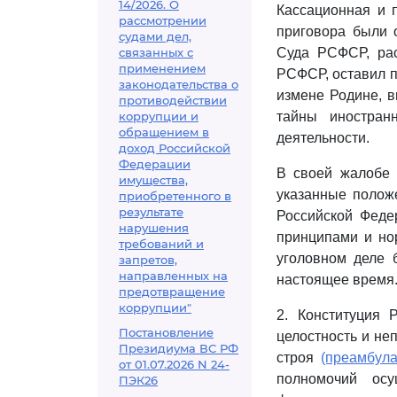
14/2026. О
Кассационная и 
рассмотрении
приговора были 
судами дел,
связанных с
Суда РСФСР, рас
применением
РСФСР, оставил п
законодательства о
измене Родине, в
противодействии
коррупции и
тайны иностран
обращением в
деятельности.
доход Российской
Федерации
В своей жалобе 
имущества,
указанные полож
приобретенного в
результате
Российской Феде
нарушения
принципами и но
требований и
уголовном деле 
запретов,
направленных на
настоящее время
предотвращение
коррупции"
2. Конституция 
Постановление
целостность и не
Президиума ВС РФ
строя
(преамбул
от 01.07.2026 N 24-
полномочий осу
ПЭК26