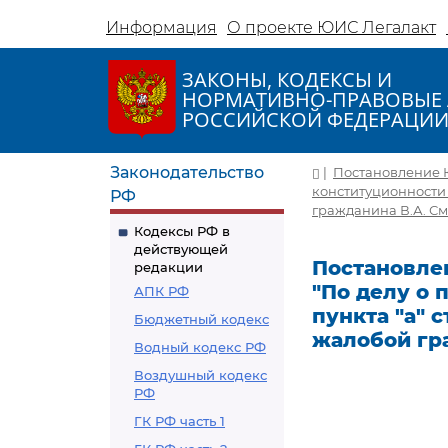
Информация
О проекте ЮИС Легалакт
ЗАКОНЫ, КОДЕКСЫ И
НОРМАТИВНО-ПРАВОВЫЕ 
РОССИЙСКОЙ ФЕДЕРАЦИ
Законодательство
|
Постановление Ко
конституционности 
РФ
гражданина В.А. С
Кодексы РФ в
действующей
Постановлен
редакции
"По делу о
АПК РФ
пункта "а" 
Бюджетный кодекс
жалобой гр
Водный кодекс РФ
Воздушный кодекс
РФ
ГК РФ часть 1