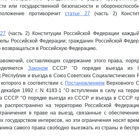
сти или государственной безопасности и обороноспособ
 положение противоречит
статье 27
(часть 2) Констит
 27
(часть 2) Конституции Российской Федерации кажды
делы Российской Федерации; гражданин Российской Федер
 возвращаться в Российскую Федерацию.
равомочий, составляющих содержание этого права, поряд
ределяются
Законом
СССР "О порядке выезда из Со
 Республик и въезда в Союз Советских Социалистических 
которого в соответствии с
Постановлением
Верховного С
декабря 1992 г. N 4183-1 "О вступлении в силу на терр
а СССР "О порядке выезда из СССР и въезда в СССР г
а распространено на территорию Российской Федерац
граничения в праве на выезд, связанные с обеспечение
х государством интересов, но эти ограничения носят вре
нина самого права свободно выезжать из страны и беспр