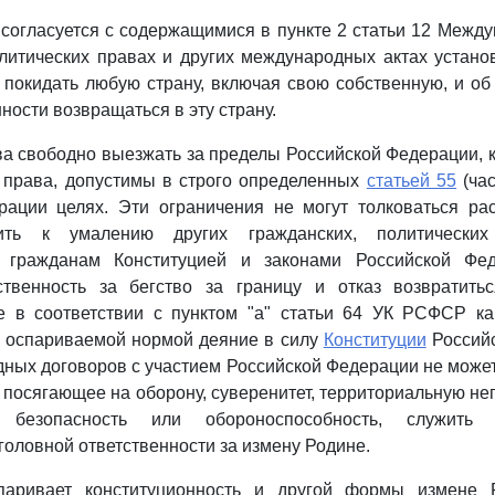
согласуется с содержащимися в пункте 2 статьи 12 Между
литических правах и других международных актах устан
 покидать любую страну, включая свою собственную, и об 
ности возвращаться в эту страну.
а свободно выезжать за пределы Российской Федерации, к
о права, допустимы в строго определенных
статьей 55
(час
рации целях. Эти ограничения не могут толковаться ра
ить к умалению других гражданских, политически
х гражданам Конституцией и законами Российской Фед
ственность за бегство за границу и отказ возвратитьс
 в соответствии с пунктом "а" статьи 64 УК РСФСР ка
 оспариваемой нормой деяние в силу
Конституции
Российс
ных договоров с участием Российской Федерации не може
, посягающее на оборону, суверенитет, территориальную не
ю безопасность или обороноспособность, служить 
головной ответственности за измену Родине.
спаривает конституционность и другой формы измене 