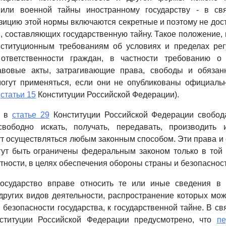
 или военной тайны иностранному государству - в св
зицию этой нормы включаются секретные и поэтому не до
, составляющих государственную тайну. Такое положение, 
онституционным требованиям об условиях и пределах рег
 ответственности граждан, в частности требованию о
вовые акты, затрагивающие права, свободы и обязан
могут применяться, если они не опубликованы официаль
3
статьи 15
Конституции Российской Федерации).
е в
статье 29
Конституции Российской Федерации свобод
вободно искать, получать, передавать, производить 
 осуществляться любым законным способом. Эти права и
ут быть ограничены федеральным законом только в той 
тности, в целях обеспечения обороны страны и безопасност
государство вправе относить те или иные сведения в 
других видов деятельности, распространение которых мо
 безопасности государства, к государственной тайне. В св
ституции Российской Федерации предусмотрено, что
пе