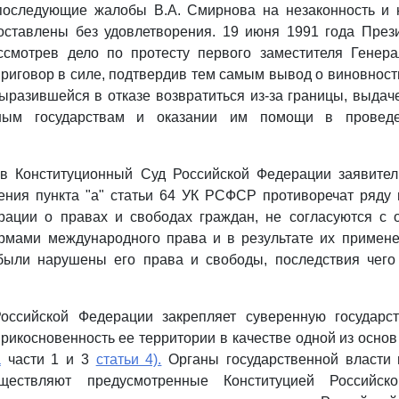
последующие жалобы В.А. Смирнова на незаконность и 
оставлены без удовлетворения. 19 июня 1991 года През
смотрев дело по протесту первого заместителя Генера
риговор в силе, подтвердив тем самым вывод о виновност
ыразившейся в отказе возвратиться из-за границы, выдач
ным государствам и оказании им помощи в провед
в Конституционный Суд Российской Федерации заявитель
ения пункта "а" статьи 64 УК РСФСР противоречат ряду
рации о правах и свободах граждан, не согласуются с
рмами международного права и в результате их примене
были нарушены его права и свободы, последствия чего
.
Российской Федерации закрепляет суверенную государст
прикосновенность ее территории в качестве одной из основ
а
части 1 и 3
статьи 4).
Органы государственной власти 
ществляют предусмотренные Конституцией Российс