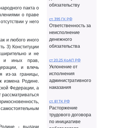
обязательству
народного пакта о
овлениями о праве
ст. 395 ГК РФ
отсутствии у него
Ответственность за
неисполнение
денежного
ак и любого иного
обязательства
ть 3) Конституции
сширительно и не
х и иных прав,
ст 20.25 КоАП РФ
Уклонение от
ерации, и влечь
исполнения
я из-за границы,
административного
к измена Родине.
наказания
кой Федерации, а
т рассматриваться
прикосновенность,
ст. 81 ТК РФ
Расторжение
самостоятельным
трудового договора
по инициативе
Родине - выдачи