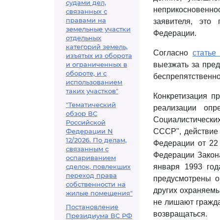
судами дел,
неприкосновенно
связанных с
правами на
заявителя, это
земельные участки
Федерации.
отдельных
категорий земель,
Согласно
статье
изъятых из оборота
и ограниченных в
выезжать за пре
обороте, и с
беспрепятственно
использованием
таких участков"
Конкретизация п
"Тематический
реализации оп
обзор ВС
Социалистических
Российской
Федерации N
СССР", действие 
12/2026. По делам,
Федерации от 22 
связанным с
Федерации Закон
оспариванием
сделок, повлекших
января 1993 год
переход права
предусмотрены о
собственности на
других охраняемы
жилые помещения"
не лишают гражда
Постановление
возвращаться.
Президиума ВС РФ