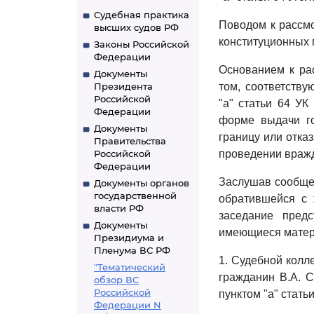
Судебная практика
Поводом к рассм
высших судов РФ
конституционных 
Законы Российской
Федерации
Основанием к ра
Документы
Президента
том, соответству
Российской
"а" статьи 64 У
Федерации
форме выдачи го
Документы
границу или отка
Правительства
Российской
проведении вражд
Федерации
Заслушав сообщен
Документы органов
государственной
обратившейся с 
власти РФ
заседание предс
Документы
имеющиеся матери
Президиума и
Пленума ВС РФ
1. Судебной колл
"Тематический
гражданин В.А. 
обзор ВС
Российской
пунктом "а" стать
Федерации N