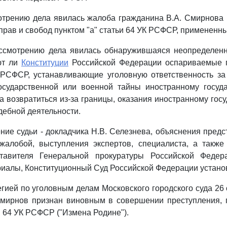
отрению дела явилась жалоба гражданина В.А. Смирнова 
прав и свобод пунктом "а" статьи 64 УК РСФСР, примененны
ссмотрению дела явилась обнаружившаяся неопределенн
ют ли
Конституции
Российской Федерации оспариваемые 
К РСФСР, устанавливающие уголовную ответственность за
сударственной или военной тайны иностранному государ
за возвратиться из-за границы, оказания иностранному гос
ебной деятельности.
ие судьи - докладчика Н.В. Селезнева, объяснения предс
жалобой, выступления экспертов, специалиста, а также
тавителя Генеральной прокуратуры Российской Федер
алы, Конституционный Суд Российской Федерации устано
егией по уголовным делам Московского городского суда 26 
Смирнов признан виновным в совершении преступления, 
и 64 УК РСФСР ("Измена Родине").