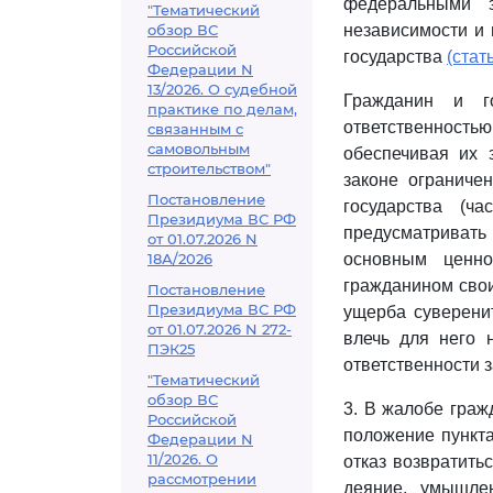
федеральными 
"Тематический
обзор ВС
независимости и 
Российской
государства
(стат
Федерации N
13/2026. О судебной
Гражданин и г
практике по делам,
ответственность
связанным с
самовольным
обеспечивая их 
строительством"
законе ограниче
Постановление
государства (ч
Президиума ВС РФ
предусматривать
от 01.07.2026 N
18А/2026
основным ценно
гражданином свои
Постановление
Президиума ВС РФ
ущерба суверенит
от 01.07.2026 N 272-
влечь для него 
ПЭК25
ответственности з
"Тематический
обзор ВС
3. В жалобе граж
Российской
положение пункта
Федерации N
11/2026. О
отказ возвратить
рассмотрении
деяние, умышле