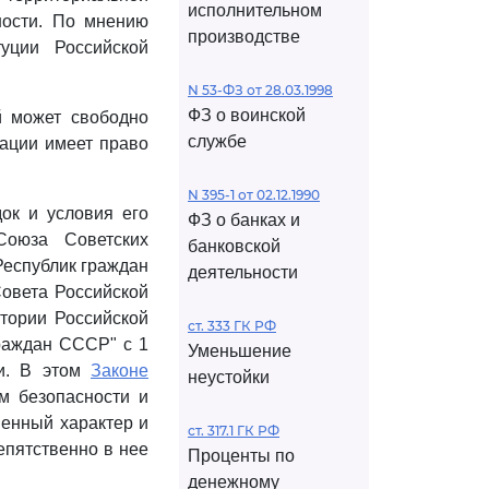
исполнительном
ности. По мнению
производстве
уции Российской
N 53-ФЗ от 28.03.1998
ФЗ о воинской
й может свободно
службе
ации имеет право
N 395-1 от 02.12.1990
ок и условия его
ФЗ о банках и
юза Советских
банковской
Республик граждан
деятельности
овета Российской
итории Российской
ст. 333 ГК РФ
раждан СССР" с 1
Уменьшение
ии. В этом
Законе
неустойки
м безопасности и
менный характер и
ст. 317.1 ГК РФ
епятственно в нее
Проценты по
денежному