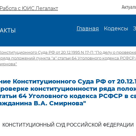
Актуал
Работа с ЮИС Легалакт
Главная
Кодексы
АКТЫ
И
нституционного Суда РФ от 20.12.1995 N 17-П "По делу о проверк
ряда положений пункта "а" статьи 64 Уголовного кодекса РСФСР 
мирнова"
ие Конституционного Суда РФ от 20.12.1
 проверке конституционности ряда пол
статьи 64 Уголовного кодекса РСФСР в с
ажданина В.А. Смирнова"
КОНСТИТУЦИОННЫЙ СУД РОССИЙСКОЙ ФЕДЕРАЦИИ