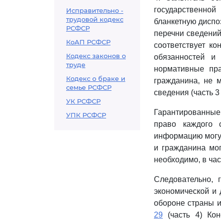
государственной
Исправительно -
трудовой кодекс
бланкетную диспо
РСФСР
перечни сведений
КоАП РСФСР
соответствует к
Кодекс законов о
обязанностей и
труде
нормативные пра
Кодекс о браке и
гражданина, не 
семье РСФСР
сведения (часть 
УК РСФСР
Гарантированны
УПК РСФСР
право каждого с
информацию могут
и гражданина мог
необходимо, в час
Следовательно, 
экономической и 
обороне страны и
29
(часть 4) Кон