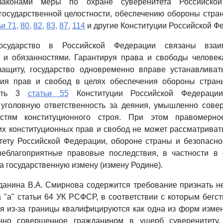
законами меры по охране суверенитета Российской
государственной целостности, обеспечению обороны стра
ьи 71,
80,
82,
83,
87,
114
и другие Конституции Российской Ф
осударство в Российской Федерации связаны взаи
ю и обязанностями. Гарантируя права и свободы человек
защиту, государство одновременно вправе устанавлива
ния прав и свобод в целях обеспечения обороны стран
асть 3
статьи 55
Конституции Российской Федераци
 уголовную ответственность за деяния, умышленно сов
стям конституционного строя. При этом правомерно
х конституционных прав и свобод не может рассматриват
ету Российской Федерации, обороне страны и безопасно
неблагоприятные правовые последствия, в частности в
а государственную измену (измену Родине).
данина В.А. Смирнова содержится требование признать 
 "а" статьи 64 УК РСФСР, в соответствии с которым бегст
ся из-за границы квалифицируются как одна из форм измены
нно совершенное гражданином в ущерб суверенитету, 