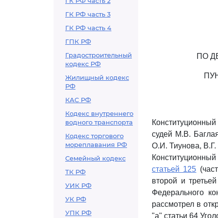
ГК РФ часть 2
ГК РФ часть 3
ГК РФ часть 4
ГПК РФ
Градостроительный
ПО Д
кодекс РФ
ПУН
Жилищный кодекс
РФ
КАС РФ
Кодекс внутреннего
водного транспорта
Конституционный 
судей М.В. Баглая
Кодекс торгового
мореплавания РФ
О.И. Тиунова, В.Г
Конституционный
Семейный кодекс
статьей 125
(част
ТК РФ
второй и третьей
УИК РФ
Федерального ко
УК РФ
рассмотрел в отк
УПК РФ
"а" статьи 64 Уго