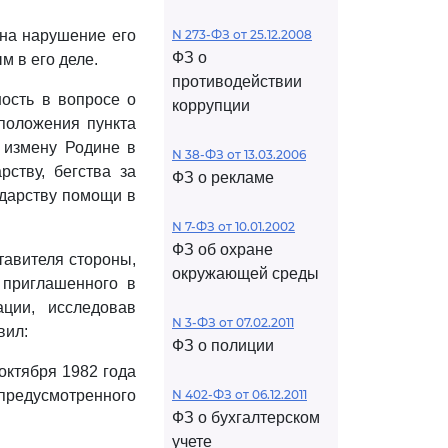
на нарушение его
N 273-ФЗ от 25.12.2008
ФЗ о
м в его деле.
противодействии
ость в вопросе о
коррупции
положения пункта
 измену Родине в
N 38-ФЗ от 13.03.2006
ству, бегства за
ФЗ о рекламе
ударству помощи в
N 7-ФЗ от 10.01.2002
ФЗ об охране
тавителя стороны,
окружающей среды
 приглашенного в
ации, исследовав
N 3-ФЗ от 07.02.2011
вил:
ФЗ о полиции
октября 1982 года
предусмотренного
N 402-ФЗ от 06.12.2011
ФЗ о бухгалтерском
учете