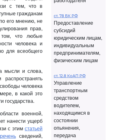
работодателя
язи с тем, что в
ступные гражданам
ст. 78 БК РФ
по его мнению, не
Предоставление
улирования прав,
субсидий
 том, что любые
юридическим лицам,
ности человека и
индивидуальным
но для всеобщего
предпринимателям,
физическим лицам
а мысли и слова,
ст. 12.8 КоАП РФ
и распространять
Управление
 свободы человека
транспортным
мере, в какой это
средством
и государства.
водителем,
находящимся в
области военной,
состоянии
жет нанести ущерб
опьянения,
язи с этим
статьей
передача
речень
сведений,