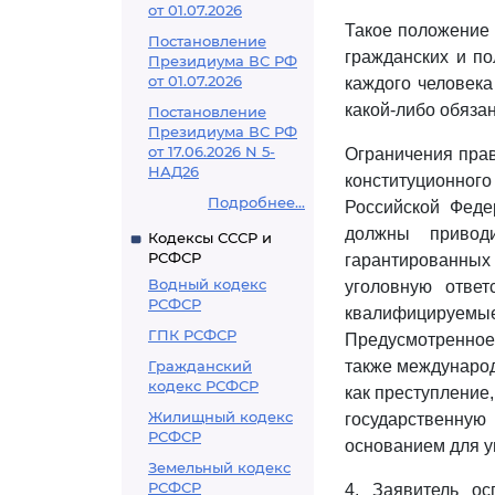
от 01.07.2026
Такое положение 
Постановление
гражданских и по
Президиума ВС РФ
от 01.07.2026
каждого человека
какой-либо обязан
Постановление
Президиума ВС РФ
от 17.06.2026 N 5-
Ограничения прав
НАД26
конституционног
Подробнее...
Российской Феде
должны привод
Кодексы СССР и
РСФСР
гарантированны
Водный кодекс
уголовную ответ
РСФСР
квалифицируемые
ГПК РСФСР
Предусмотренное
Гражданский
также международ
кодекс РСФСР
как преступление
Жилищный кодекс
государственну
РСФСР
основанием для у
Земельный кодекс
РСФСР
4. Заявитель о