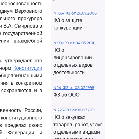
необоснованность
идиум Верховного
N 135-ФЗ от 26.07.2006
льного прокурора
ФЗ о защите
и В.А. Смирнова в
конкуренции
е государственной
ении враждебной
N 99-ФЗ от 04.05.2011
ФЗ о
лицензировании
 утверждает, что
отдельных видов
 норм
Конституции
деятельности
 общепризнанными
ния в конкретном
N 14-ФЗ от 08.02.1998
 сохраняются и в
ФЗ об ООО
венность России,
N 223-ФЗ от 18.07.2011
ФЗ о закупках
 конституционного
товаров, работ, услуг
в пределах своих
отдельными видами
кой Федерации и