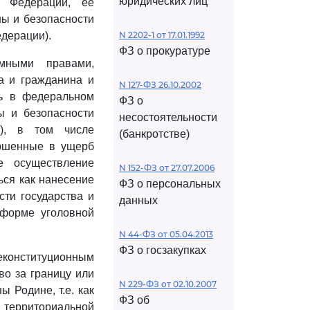
юридических лиц
 Федерации, ее
ны и безопасности
едерации).
N 2202-1 от 17.01.1992
ФЗ о прокуратуре
мными правами,
а и гражданина и
N 127-ФЗ 26.10.2002
ть в федеральном
ФЗ о
ы и безопасности
несостоятельности
и), в том числе
(банкротстве)
ершенные в ущерб
е осуществление
N 152-ФЗ от 27.07.2006
ься как нанесение
ФЗ о персональных
сти государства и
данных
 форме уголовной
N 44-ФЗ от 05.04.2013
ФЗ о госзакупках
неконституционным
во за границу или
N 229-ФЗ от 02.10.2007
 Родине, т.е. как
ФЗ об
территориальной