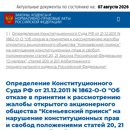
Актуальные документы по состоянию на:
07 августа 2026
ЗАКОНЫ, КОДЕКСЫ И
НОРМАТИВНО-ПРАВОВЫЕ АКТЫ
РОССИЙСКОЙ ФЕДЕРАЦИИ
|
Определение Конституционного Суда РФ от 21.12.2011 N
1862-О-О "Об отказе в принятии к рассмотрению жалобы
открытого акционерного общества "Ксеньевский прииск"
на нарушение конституционных прав и свобод
положениями статей 20, 21 Закона Российской Федерации
"О недрах", статей 200 и 201 Арбитражного
процессуального кодекса Российской Федерации"
Определение Конституционного
Суда РФ от 21.12.2011 N 1862-О-О "Об
отказе в принятии к рассмотрению
жалобы открытого акционерного
общества "Ксеньевский прииск" на
нарушение конституционных прав
и свобод положениями статей 20, 21