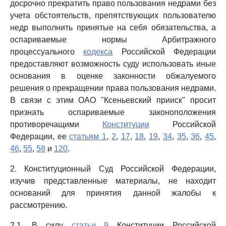
досрочно прекратить право пользования недрами без
учета обстоятельств, препятствующих пользователю
недр выполнить принятые на себя обязательства, а
оспариваемые нормы Арбитражного
процессуального
кодекса
Российской Федерации
предоставляют возможность суду использовать иные
основания в оценке законности обжалуемого
решения о прекращении права пользования недрами.
В связи с этим ОАО "Ксеньевский прииск" просит
признать оспариваемые законоположения
противоречащими
Конституции
Российской
Федерации, ее
статьям 1
,
2
,
17
,
18
,
19
,
34
,
35
,
36
,
45
,
46
,
55
,
58
и
120
.
2. Конституционный Суд Российской Федерации,
изучив представленные материалы, не находит
оснований для принятия данной жалобы к
рассмотрению.
2.1. В силу
статьи 9
Конституции Российской