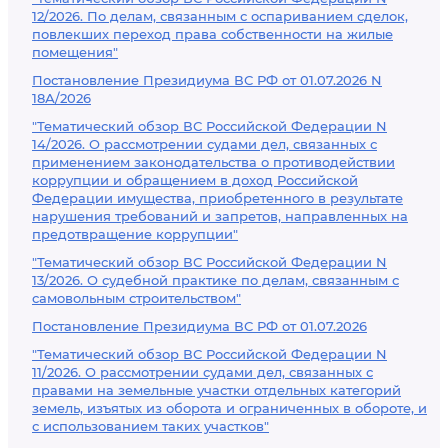
12/2026. По делам, связанным с оспариванием сделок,
повлекших переход права собственности на жилые
помещения"
Постановление Президиума ВС РФ от 01.07.2026 N
18А/2026
"Тематический обзор ВС Российской Федерации N
14/2026. О рассмотрении судами дел, связанных с
применением законодательства о противодействии
коррупции и обращением в доход Российской
Федерации имущества, приобретенного в результате
нарушения требований и запретов, направленных на
предотвращение коррупции"
"Тематический обзор ВС Российской Федерации N
13/2026. О судебной практике по делам, связанным с
самовольным строительством"
Постановление Президиума ВС РФ от 01.07.2026
"Тематический обзор ВС Российской Федерации N
11/2026. О рассмотрении судами дел, связанных с
правами на земельные участки отдельных категорий
земель, изъятых из оборота и ограниченных в обороте, и
с использованием таких участков"