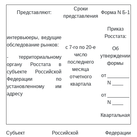
Сроки
Представляют:
Форма N Б-1
представления
Приказ
Росстата:
интервьюеры, ведущие
обследование рынков:
с 7-го по 20-е
Об
число
утверждении
- территориальному
последнего
формы
органу Росстата в
месяца
субъекте Российской
от ________
отчетного
Федерации по
N ____
квартала
установленному им
адресу
от ________
N ____
Квартальная
Субъект Российской Федерации