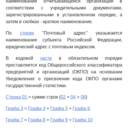
наименование отчитывающейся организации в
соответствии с учредительными документами,
зарегистрированными в установленном порядке, а
затем в скобках - краткое наименование.
По
строке
"Почтовый адрес" указывается
наименование субъекта Российской Федерации,
юридический адрес с почтовым индексом.
В кодовой
части
в обязательном порядке
проставляется код Общероссийского классификатора
предприятий и организаций (ОКПО) на основании
Уведомления о присвоении кода ОКПО органами
государственной статистики.
Строка 01
= сумме строк (
02
+
04
+
08
)
Графа 3
=
Графа 4
+
Графа 5
+
Графа 6
Графа 7
=
Графа 8
+
Графа 9
+
Графа 10