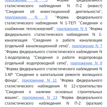
приложение N 3
"Форма федерального
статистического наблюдения N П-2 (инвест)
"Сведения об инвестиционной деятельности",
приложение N 5
"Форма федерального
статистического наблюдения N 1-ТЕП "Сведения о
снабжении теплоэнергией",
приложение N 6
"Форма
федерального статистического наблюдения N 1-
канализация "Сведения о работе канализации
(отдельной канализационной сети)",
приложение N 7
"Форма федерального статистического наблюдения N
1-водопровод "Сведения о работе водопровода
(отдельной водопроводной сети)",
приложение N 8
"Форма федерального статистического наблюдения N
1-КР "Сведения о капитальном ремонте жилищного
фонда",
приложение N 11
"Форма федерального
статистического наблюдения N 12-строительство
"Сведения о наличии основных строительных
машин",
приложение N 13
"Форма федерального
статистического наблюдения N П-2 (краткая)