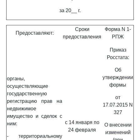
за 20__ г.
Сроки
Форма N 1-
Предоставляют:
предоставления
РПЖ
Приказ
Росстата:
Об
утверждении
органы,
формы
осуществляющие
государственную
от
регистрацию прав на
17.07.2015 N
недвижимое
327
имущество и сделок с
с 14 января по
ним:
О внесении
24 февраля
изменений
- территориальному
(при