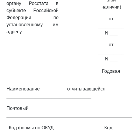
органу Росстата в
наличии)
субъекте Российской
Федерации по
от
установленному им
__________
адресу
N ___
от
__________
N ___
Годовая
Наименование отчитывающейся орг
________________________________
Почтовый ад
_______________________________________________
Код формы по ОКУД
Код