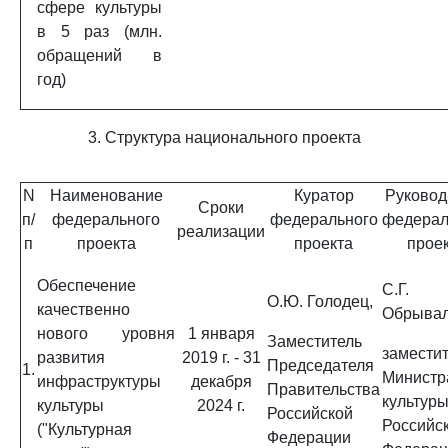
сфере культуры
в 5 раз (млн.
обращений в
год)
3. Структура национального проекта
N
Наименование
Куратор
Руковод
Сроки
п/
федерального
федерального
федерал
реализации
п
проекта
проекта
прое
Обеспечение
С.Г.
О.Ю. Голодец,
качественно
Обрывал
нового уровня
1 января
Заместитель
замести
развития
2019 г. - 31
Председателя
1.
Министр
инфраструктуры
декабря
Правительства
культур
культуры
2024 г.
Российской
Российс
("Культурная
Федерации