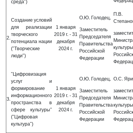
Федерац
среда")
П.В.
О.Ю. Голодец,
Создание условий
Степано
для реализации
1 января
Заместитель
замести
творческого
2019 г. - 31
Председателя
2.
Министр
потенциала нации
декабря
Правительства
культур
("Творческие
2024 г.
Российской
Российс
люди")
Федерации
Федерац
"Цифровизация
О.Ю. Голодец,
О.С. Яри
услуг и
формирование
1 января
Заместитель
замести
информационного
2019 г. - 31
Председателя
Министр
3.
пространства в
декабря
Правительства
культур
сфере культуры"
2024 г.
Российской
Российс
("Цифровая
Федерации
Федерац
культура")