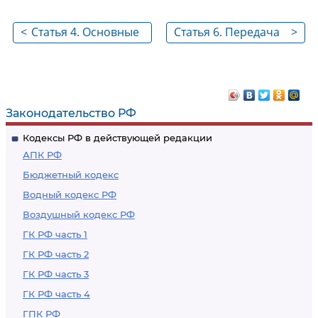
<
Статья 4. Основные
Статья 6. Передача
>
принципы
осуществления
осуществления
полномочий
лицензирования
Российской
Федерации в
Законодательство РФ
области
Кодексы РФ в действующей редакции
лицензирования
АПК РФ
отдельных видов
Бюджетный кодекс
деятельности
Водный кодекс РФ
органам
Воздушный кодекс РФ
государственной
власти субъектов
ГК РФ часть 1
Российской
ГК РФ часть 2
Федерации
ГК РФ часть 3
ГК РФ часть 4
ГПК РФ