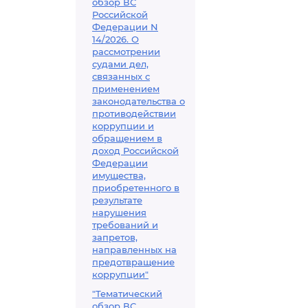
обзор ВС
Российской
Федерации N
14/2026. О
рассмотрении
судами дел,
связанных с
применением
законодательства о
противодействии
коррупции и
обращением в
доход Российской
Федерации
имущества,
приобретенного в
результате
нарушения
требований и
запретов,
направленных на
предотвращение
коррупции"
"Тематический
обзор ВС