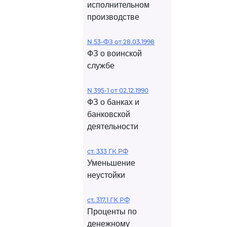
исполнительном
производстве
N 53-ФЗ от 28.03.1998
ФЗ о воинской
службе
N 395-1 от 02.12.1990
ФЗ о банках и
банковской
деятельности
ст. 333 ГК РФ
Уменьшение
неустойки
ст. 317.1 ГК РФ
Проценты по
денежному