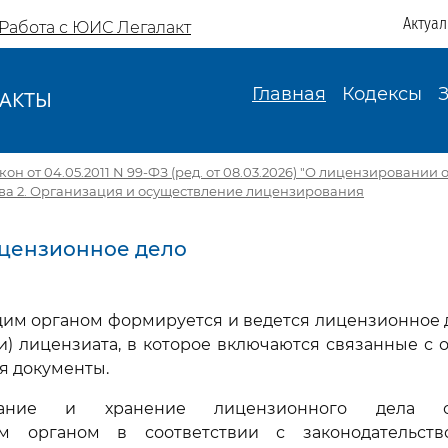
Актуа
Работа с ЮИС Легалакт
Главная
Кодексы
АКТЫ
И
н от 04.05.2011 N 99-ФЗ (ред. от 08.03.2026) "О лицензировании
ва 2. Организация и осуществление лицензирования
Лицензионное дело
им органом формируется и ведется лицензионное 
и) лицензиата, в которое включаются связанные с
я документы.
ание и хранение лицензионного дела ос
м органом в соответствии с законодательств