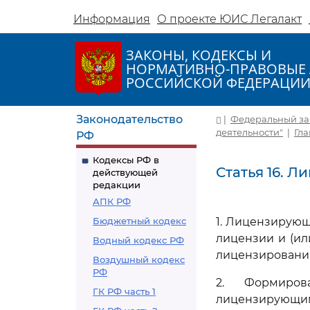
Информация
О проекте ЮИС Легалакт
ЗАКОНЫ, КОДЕКСЫ И
НОРМАТИВНО-ПРАВОВЫЕ 
РОССИЙСКОЙ ФЕДЕРАЦИ
Законодательство
|
Федеральный зако
деятельности"
|
Гла
РФ
Кодексы РФ в
Статья 16. 
действующей
редакции
АПК РФ
Бюджетный кодекс
1. Лицензирующ
лицензии и (ил
Водный кодекс РФ
лицензировани
Воздушный кодекс
РФ
2. Формиров
ГК РФ часть 1
лицензирующи