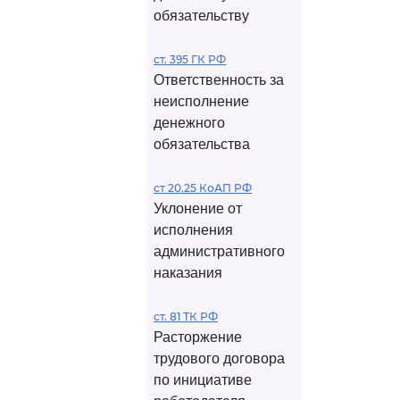
обязательству
ст. 395 ГК РФ
Ответственность за
неисполнение
денежного
обязательства
ст 20.25 КоАП РФ
Уклонение от
исполнения
административного
наказания
ст. 81 ТК РФ
Расторжение
трудового договора
по инициативе