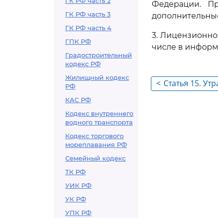
ГК РФ часть 2
Федерации. Пр
ГК РФ часть 3
дополнительные
ГК РФ часть 4
3. Лицензионно
ГПК РФ
числе в информ
Градостроительный
кодекс РФ
Жилищный кодекс
<
Статья 15. Утр
РФ
КАС РФ
Кодекс внутреннего
водного транспорта
Кодекс торгового
мореплавания РФ
Семейный кодекс
ТК РФ
УИК РФ
УК РФ
УПК РФ