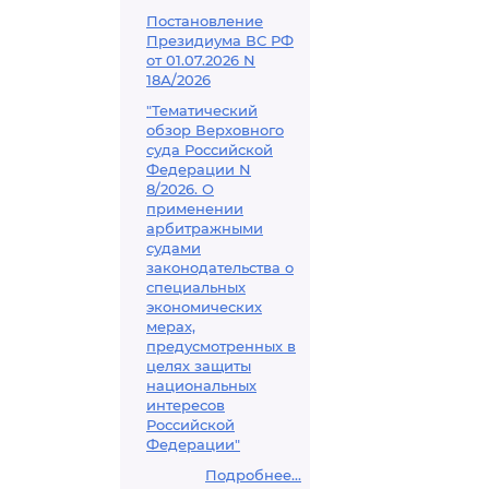
Постановление
Президиума ВС РФ
от 01.07.2026 N
18А/2026
"Тематический
обзор Верховного
суда Российской
Федерации N
8/2026. О
применении
арбитражными
судами
законодательства о
специальных
экономических
мерах,
предусмотренных в
целях защиты
национальных
интересов
Российской
Федерации"
Подробнее...