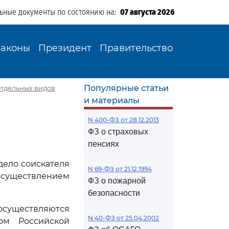
льные документы по состоянию на:
07 августа 2026
Законы
Президент
Правительство
Популярные статьи
 отдельных видов
и материалы
N 400-ФЗ от 28.12.2013
ФЗ о страховых
пенсиях
дело соискателя
N 69-ФЗ от 21.12.1994
 осуществлением
ФЗ о пожарной
безопасности
уществляются
N 40-ФЗ от 25.04.2002
ом Российской