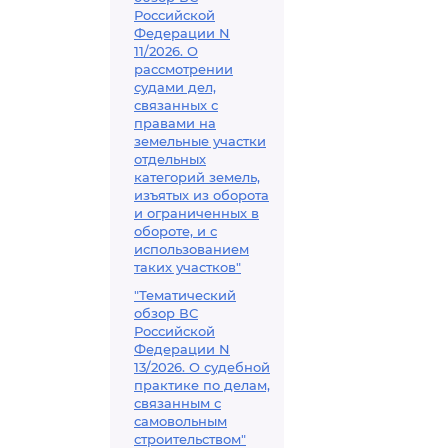
Российской
Федерации N
11/2026. О
рассмотрении
судами дел,
связанных с
правами на
земельные участки
отдельных
категорий земель,
изъятых из оборота
и ограниченных в
обороте, и с
использованием
таких участков"
"Тематический
обзор ВС
Российской
Федерации N
13/2026. О судебной
практике по делам,
связанным с
самовольным
строительством"