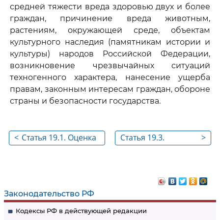
средней тяжести вреда здоровью двух и более
граждан, причинение вреда животным,
растениям, окружающей среде, объектам
культурного наследия (памятникам истории и
культуры) народов Российской Федерации,
возникновение чрезвычайных ситуаций
техногенного характера, нанесение ущерба
правам, законным интересам граждан, обороне
страны и безопасности государства.
<
Статья 19.1. Оценка
Статья 19.3.
>
соответствия
Периодическое
соискателя лицензии
подтверждение
или лицензиата
соответствия
лицензионным
лицензиата
Законодательство РФ
требованиям
лицензионным
Кодексы РФ в действующей редакции
требованиям