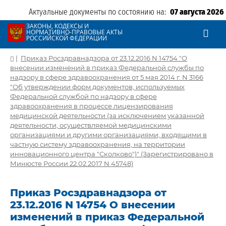
Актуальные документы по состоянию на:
07 августа 2026
ЗАКОНЫ, КОДЕКСЫ И
НОРМАТИВНО-ПРАВОВЫЕ АКТЫ
РОССИЙСКОЙ ФЕДЕРАЦИИ
|
Приказ Росздравнадзора от 23.12.2016 N 14754 "О
внесении изменений в приказ Федеральной службы по
надзору в сфере здравоохранения от 5 мая 2014 г. N 3166
"Об утверждении форм документов, используемых
Федеральной службой по надзору в сфере
здравоохранения в процессе лицензирования
медицинской деятельности (за исключением указанной
деятельности, осуществляемой медицинскими
организациями и другими организациями, входящими в
частную систему здравоохранения, на территории
инновационного центра "Сколково")" (Зарегистрировано в
Минюсте России 22.02.2017 N 45748)
Приказ Росздравнадзора от
23.12.2016 N 14754 О внесении
изменений в приказ Федеральной