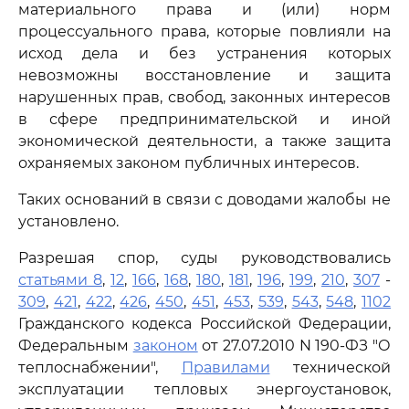
материального права и (или) норм
процессуального права, которые повлияли на
исход дела и без устранения которых
невозможны восстановление и защита
нарушенных прав, свобод, законных интересов
в сфере предпринимательской и иной
экономической деятельности, а также защита
охраняемых законом публичных интересов.
Таких оснований в связи с доводами жалобы не
установлено.
Разрешая спор, суды руководствовались
статьями 8
,
12
,
166
,
168
,
180
,
181
,
196
,
199
,
210
,
307
-
309
,
421
,
422
,
426
,
450
,
451
,
453
,
539
,
543
,
548
,
1102
Гражданского кодекса Российской Федерации,
Федеральным
законом
от 27.07.2010 N 190-ФЗ "О
теплоснабжении",
Правилами
технической
эксплуатации тепловых энергоустановок,