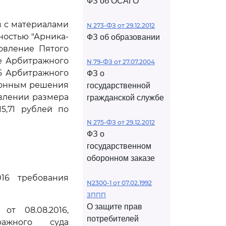
ФЗ об ОСАГО
в с материалами
N 273-ФЗ от 29.12.2012
ностью "Арника-
ФЗ об образовании
новление Пятого
ие Арбитражного
N 79-ФЗ от 27.07.2004
015 Арбитражного
ФЗ о
конным решения
государственной
овлении размера
гражданской службе
5,71 рублей по
N 275-ФЗ от 29.12.2012
ФЗ о
государственном
оборонном заказе
16 требования
N2300-1 от 07.02.1992
ЗППП
О защите прав
от 08.08.2016,
потребителей
ажного суда