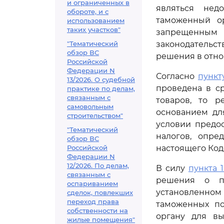
и ограниченных в
являться нед
обороте, и с
таможенный о
использованием
таких участков"
запрещенным 
"Тематический
законодательс
обзор ВС
решения в отно
Российской
Федерации N
Согласно
пункт
13/2026. О судебной
проведена в с
практике по делам,
связанным с
товаров, то 
самовольным
основанием дл
строительством"
условии предо
"Тематический
налогов, опр
обзор ВС
Российской
настоящего Код
Федерации N
12/2026. По делам,
В силу
пункта 1
связанным с
решения о п
оспариванием
установленно
сделок, повлекших
переход права
таможенных по
собственности на
органу для вы
жилые помещения"