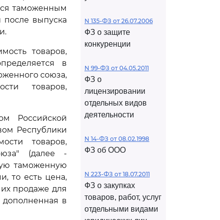
ется таможенным
и после выпуска
N 135-ФЗ от 26.07.2006
и.
ФЗ о защите
конкуренции
мость товаров,
пределяется в
N 99-ФЗ от 04.05.2011
оженного союза,
ФЗ о
сти товаров,
лицензировании
отдельных видов
деятельности
ом Российской
вом Республики
N 14-ФЗ от 08.02.1998
мости товаров,
ФЗ об ООО
юза" (далее -
ную таможенную
N 223-ФЗ от 18.07.2011
, то есть цена,
ФЗ о закупках
 их продаже для
товаров, работ, услуг
 дополненная в
отдельными видами