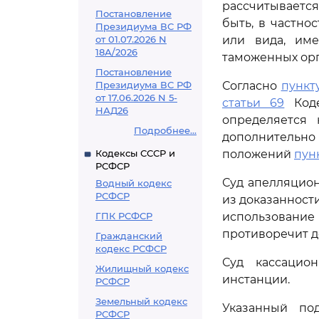
рассчитывается
Постановление
быть, в частно
Президиума ВС РФ
от 01.07.2026 N
или вида, им
18А/2026
таможенных орг
Постановление
Президиума ВС РФ
Согласно
пункту
от 17.06.2026 N 5-
статьи 69
Коде
НАД26
определяется 
Подробнее...
дополнительно
Кодексы СССР и
положений
пунк
РСФСР
Суд апелляцион
Водный кодекс
РСФСР
из доказанност
ГПК РСФСР
использование
противоречит д
Гражданский
кодекс РСФСР
Суд кассацио
Жилищный кодекс
инстанции.
РСФСР
Земельный кодекс
Указанный по
РСФСР