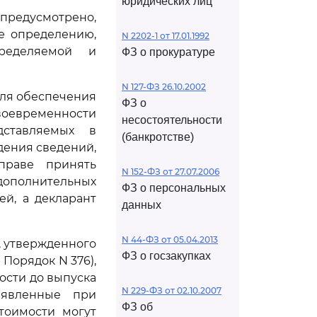
юридических лиц
 предусмотрено,
е определению,
N 2202-1 от 17.01.1992
пределяемой и
ФЗ о прокуратуре
N 127-ФЗ 26.10.2002
 для обеспечения
ФЗ о
воевременности
несостоятельности
дставляемых в
(банкротстве)
дения сведений,
праве принять
N 152-ФЗ от 27.07.2006
дополнительных
ФЗ о персональных
й, а декларант
данных
N 44-ФЗ от 05.04.2013
, утвержденного
ФЗ о госзакупках
 Порядок N 376),
ости до выпуска
N 229-ФЗ от 02.10.2007
аявленные при
ФЗ об
тоимости могут