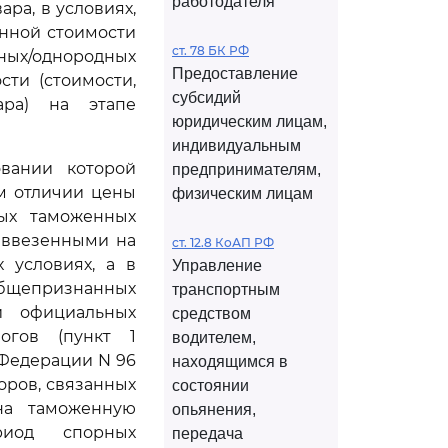
работодателя
ра, в условиях,
нной стоимости
ст. 78 БК РФ
чных/однородных
Предоставление
ти (стоимости,
субсидий
ара) на этапе
юридическим лицам,
индивидуальным
овании которой
предпринимателям,
ом отличии цены
физическим лицам
ых таможенных
 ввезенными на
ст. 12.8 КоАП РФ
 условиях, а в
Управление
 общепризнанных
транспортным
и официальных
средством
логов (пункт 1
водителем,
Федерации N 96
находящимся в
поров, связанных
состоянии
на таможенную
опьянения,
риод спорных
передача