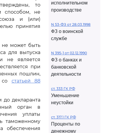
исполнительном
тверждены, то
производстве
 способом, не
союза и (или)
N 53-ФЗ от 28.03.1998
целью принятия
ФЗ о воинской
службе
а не может быть
са для выпуска
N 395-1 от 02.12.1990
и не является
ФЗ о банках и
ествляется при
банковской
женных пошлин,
деятельности
и со
статьей 88
ст. 333 ГК РФ
Уменьшение
 до декларанта
неустойки
нный орган в
ечения уплаты
ст. 317.1 ГК РФ
ть таможенному
Проценты по
а обеспечения
денежному