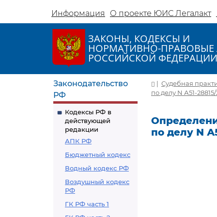
Информация
О проекте ЮИС Легалакт
ЗАКОНЫ, КОДЕКСЫ И
НОРМАТИВНО-ПРАВОВЫЕ 
РОССИЙСКОЙ ФЕДЕРАЦИ
Законодательство
|
Судебная практ
по делу N А51-28815/
РФ
Кодексы РФ в
Определение
действующей
редакции
по делу N А5
АПК РФ
Бюджетный кодекс
Водный кодекс РФ
Воздушный кодекс
РФ
ГК РФ часть 1