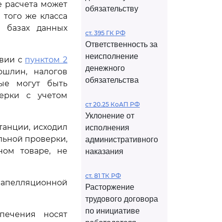
е расчета может
обязательству
 того же класса
 базах данных
ст. 395 ГК РФ
Ответственность за
неисполнение
твии с
пунктом 2
денежного
шлин, налогов
обязательства
рые могут быть
верки с учетом
ст 20.25 КоАП РФ
Уклонение от
танции, исходил
исполнения
льной проверки,
административного
ном товаре, не
наказания
ст. 81 ТК РФ
апелляционной
Расторжение
трудового договора
по инициативе
печения носят