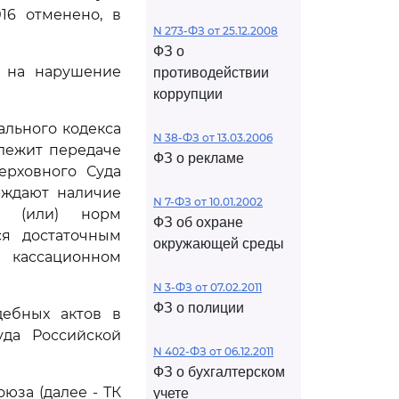
016 отменено, в
N 273-ФЗ от 25.12.2008
ФЗ о
ь на нарушение
противодействии
коррупции
льного кодекса
N 38-ФЗ от 13.03.2006
длежит передаче
ФЗ о рекламе
ерховного Суда
рждают наличие
N 7-ФЗ от 10.01.2002
и (или) норм
ФЗ об охране
ся достаточным
окружающей среды
 кассационном
N 3-ФЗ от 07.02.2011
ФЗ о полиции
дебных актов в
уда Российской
N 402-ФЗ от 06.12.2011
ФЗ о бухгалтерском
юза (далее - ТК
учете