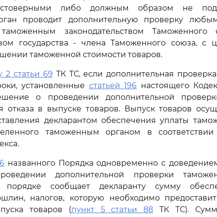
остоверными либо должным образом не под
рган проводит дополнительную проверку любым
таможенным законодательством Таможенного 
твом государства - члена Таможенного союза, с 
шении таможенной стоимости товаров.
у 2 статьи 69
ТК ТС, если дополнительная проверк
роки, установленные
статьей 196
настоящего Кодек
решение о проведении дополнительной проверк
я отказа в выпуске товаров. Выпуск товаров осущ
ставления декларантом обеспечения уплаты тамо
еделенного таможенным органом в соответстви
екса.
6
названного Порядка одновременно с доведением
роведении дополнительной проверки таможе
м порядке сообщает декларанту сумму обесп
шлин, налогов, которую необходимо предостави
пуска товаров (
пункт 5 статьи 88
ТК ТС). Сумм