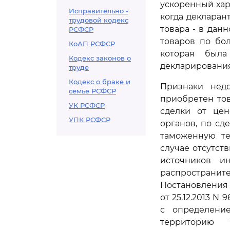
ускоренный хар
Исправительно -
когда деклара
трудовой кодекс
товара - в дан
РСФСР
товаров по бо
КоАП РСФСР
которая была
Кодекс законов о
декларирования
труде
Кодекс о браке и
Признаки недо
семье РСФСР
приобретен тов
УК РСФСР
сделки от це
УПК РСФСР
органов, по с
таможенную те
случае отсутст
источников и
распространит
Постановления
от 25.12.2013 N
с определени
территорию 