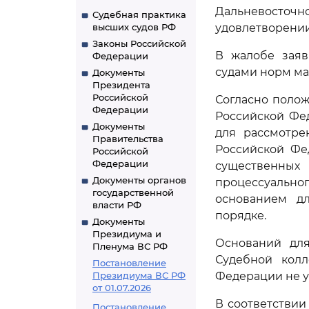
Дальневосточно
Судебная практика
высших судов РФ
удовлетворении
Законы Российской
В жалобе заяв
Федерации
судами норм ма
Документы
Президента
Российской
Согласно поло
Федерации
Российской Фед
Документы
для рассмотре
Правительства
Российской Фе
Российской
Федерации
существенны
Документы органов
процессуально
государственной
основанием д
власти РФ
порядке.
Документы
Президиума и
Оснований для
Пленума ВС РФ
Судебной колл
Постановление
Президиума ВС РФ
Федерации не у
от 01.07.2026
В соответствии
Постановление