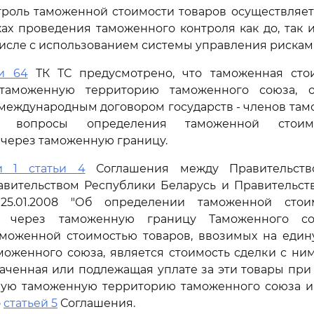
нтроль таможенной стоимости товаров осуществля
ах проведения таможенного контроля как до, так 
 числе с использованием системы управления рискам
ьи 64
ТК ТС предусмотрено, что таможенная стои
таможенную территорию таможенного союза, о
 международным договором государств - членов там
м вопросы определения таможенной стоимо
через таможенную границу.
и 1 статьи 4
Соглашения между Правительств
авительством Республики Беларусь и Правительст
25.01.2008 "Об определении таможенной стои
 через таможенную границу Таможенного со
аможенной стоимостью товаров, ввозимых на еди
оженного союза, является стоимость сделки с ними
аченная или подлежащая уплате за эти товары при
ную таможенную территорию таможенного союза и
о
статьей 5
Соглашения.