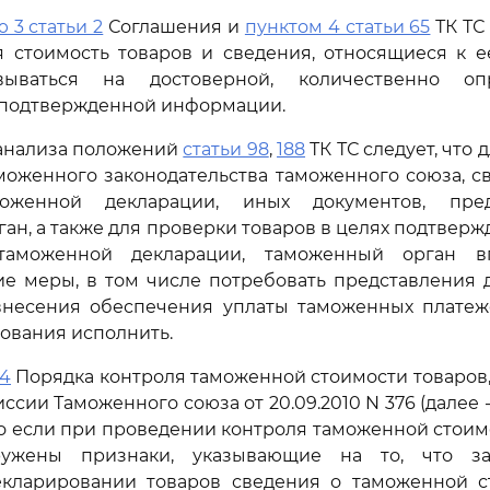
ю 3 статьи 2
Соглашения и
пунктом 4 статьи 65
ТК ТС
я стоимость товаров и сведения, относящиеся к е
ываться на достоверной, количественно о
 подтвержденной информации.
 анализа положений
статьи 98
,
188
ТК ТС следует, что
моженного законодательства таможенного союза, с
оженной декларации, иных документов, пре
ан, а также для проверки товаров в целях подтверж
таможенной декларации, таможенный орган в
ие меры, в том числе потребовать представления 
внесения обеспечения уплаты таможенных платеже
бования исполнить.
14
Порядка контроля таможенной стоимости товаров
ии Таможенного союза от 20.09.2010 N 376 (далее -
то если при проведении контроля таможенной стоим
ружены признаки, указывающие на то, что з
кларировании товаров сведения о таможенной с