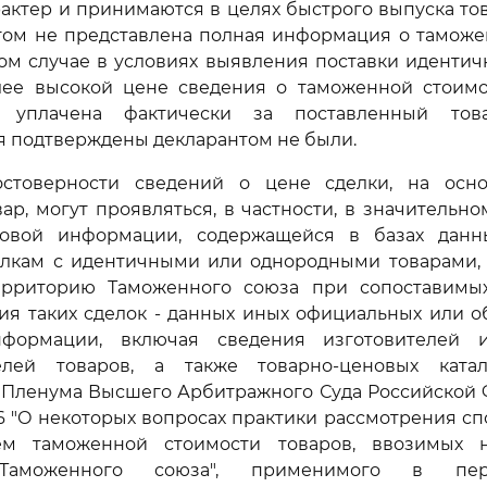
актер и принимаются в целях быстрого выпуска това
нтом не представлена полная информация о таможе
ном случае в условиях выявления поставки иденти
лее высокой цене сведения о таможенной стоимос
 уплачена фактически за поставленный тов
 подтверждены декларантом не были.
стоверности сведений о цене сделки, на осн
ар, могут проявляться, в частности, в значительн
новой информации, содержащейся в базах данн
делкам с идентичными или однородными товарами,
рриторию Таможенного союза при сопоставимых
вия таких сделок - данных иных официальных или
нформации, включая сведения изготовителей 
елей товаров, а также товарно-ценовых ката
 Пленума Высшего Арбитражного Суда Российской 
 96 "О некоторых вопросах практики рассмотрения с
ем таможенной стоимости товаров, ввозимых 
Таможенного союза", применимого в пе