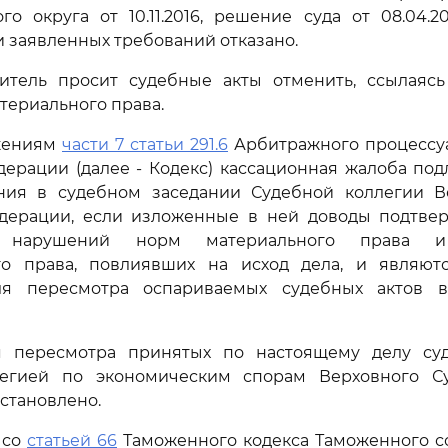
го округа от 10.11.2016, решение суда от 08.04.2
 заявленных требований отказано.
итель просит судебные акты отменить, ссылаяс
териального права.
жениям
части 7 статьи 291.6
Арбитражного процессуа
ерации (далее - Кодекс) кассационная жалоба по
ния в судебном заседании Судебной коллегии В
дерации, если изложенные в ней доводы подтве
х нарушений норм материального права 
го права, повлиявших на исход дела, и являют
ля пересмотра оспариваемых судебных актов в
 пересмотра принятых по настоящему делу су
егией по экономическим спорам Верховного С
становлено.
 со
статьей 66
Таможенного кодекса Таможенного со