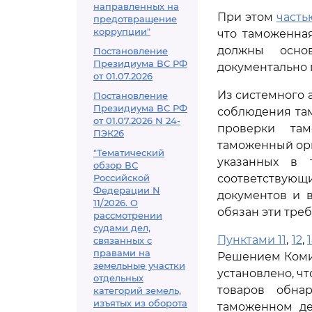
направленных на
При этом
часть
предотвращение
коррупции"
что таможенна
должны основ
Постановление
Президиума ВС РФ
документально
от 01.07.2026
Из системного
Постановление
Президиума ВС РФ
соблюдения та
от 01.07.2026 N 24-
проверки там
ПЭК26
таможенный орг
"Тематический
указанных в 
обзор ВС
Российской
соответствующ
Федерации N
документов и 
11/2026. О
обязан эти тре
рассмотрении
судами дел,
Пунктами 11
,
12
,
связанных с
правами на
Решением Комисс
земельные участки
установлено, ч
отдельных
товаров обна
категорий земель,
изъятых из оборота
таможенном де