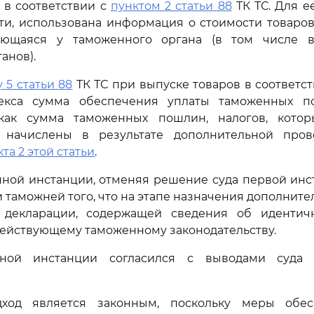
 в соответствии с
пунктом 2 статьи 88
ТК ТС. Для е
сти, использована информация о стоимости товаров
еющаяся у таможенного органа (в том числе в
анов).
 5 статьи 88
ТК ТС при выпуске товаров в соответс
кса сумма обеспечения уплаты таможенных по
как сумма таможенных пошлин, налогов, кото
 начислены в результате дополнительной про
та 2 этой статьи
.
ной инстанции, отменяя решение суда первой инс
и таможней того, что на этапе назначения дополните
 декларации, содержащей сведения об идентич
ействующему таможенному законодательству.
нной инстанции согласился с выводами суда 
дход является законным, поскольку меры обес