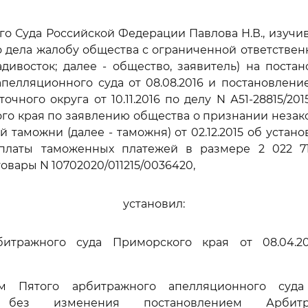
го Суда Российской Федерации Павлова Н.В., изучи
 дела жалобу общества с ограниченной ответствен
ладивосток; далее - общество, заявитель) на поста
пелляционного суда от 08.08.2016 и постановлен
очного округа от 10.11.2016 по делу N А51-28815/2
ого края по заявлению общества о признании неза
й таможни (далее - таможня) от 02.12.2015 об устан
платы таможенных платежей в размере 2 022 71
овары N 10702020/011215/0036420,
установил:
итражного суда Приморского края от 08.04.20
м Пятого арбитражного апелляционного суда 
м без изменения постановлением Арбитр