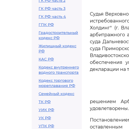
ГК РФ часть 2
ГК РФ часть 3
Судья Верховно
ГК РФ часть 4
истребованного
ГПК РФ
Холдинг" (г. В
Градостроительный
арбитражного а
кодекс РФ
суда Дальневост
Жилищный кодекс
суда Приморск
РФ
Владивостокско
КАС РФ
обеспечения у
Кодекс внутреннего
декларации на т
водного транспорта
Кодекс торгового
мореплавания РФ
Семейный кодекс
решением Арб
ТК РФ
удовлетворены.
УИК РФ
УК РФ
Постановление
УПК РФ
оставленны