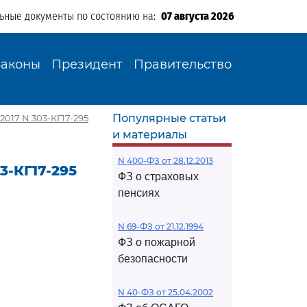
льные документы по состоянию на:
07 августа 2026
Законы
Президент
Правительство
Популярные статьи
2017 N 303-КГ17-295
и материалы
N 400-ФЗ от 28.12.2013
3-КГ17-295
ФЗ о страховых
пенсиях
N 69-ФЗ от 21.12.1994
ФЗ о пожарной
безопасности
N 40-ФЗ от 25.04.2002