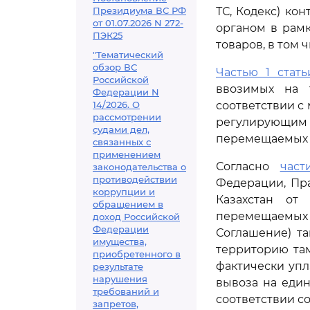
Президиума ВС РФ
ТС, Кодекс) ко
от 01.07.2026 N 272-
органом в рамк
ПЭК25
товаров, в том
"Тематический
обзор ВС
Частью 1 стат
Российской
ввозимых на 
Федерации N
14/2026. О
соответствии с
рассмотрении
регулирующи
судами дел,
перемещаемых 
связанных с
применением
Согласно
част
законодательства о
противодействии
Федерации, Пр
коррупции и
Казахстан от 
обращением в
перемещаемых
доход Российской
Федерации
Соглашение) т
имущества,
территорию там
приобретенного в
фактически упл
результате
нарушения
вывоза на еди
требований и
соответствии с
запретов,