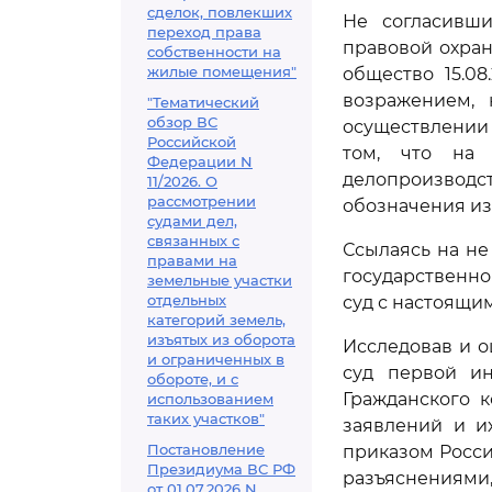
сделок, повлекших
Не согласивши
переход права
правовой охран
собственности на
жилые помещения"
общество 15.0
возражением, 
"Тематический
обзор ВС
осуществлении
Российской
том, что на 
Федерации N
делопроизводс
11/2026. О
рассмотрении
обозначения из
судами дел,
связанных с
Ссылаясь на не
правами на
государственн
земельные участки
отдельных
суд с настоящи
категорий земель,
изъятых из оборота
Исследовав и о
и ограниченных в
суд первой ин
обороте, и с
Гражданского 
использованием
таких участков"
заявлений и и
Постановление
приказом Россий
Президиума ВС РФ
разъяснениям
от 01.07.2026 N