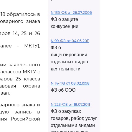
N 135-ФЗ от 26.07.2006
018 обратилось в
ФЗ о защите
оварного знака
конкуренции
ров 14, 25 и 26
N 99-ФЗ от 04.05.2011
алее - МКТУ),
ФЗ о
лицензировании
отдельных видов
ции заявленного
деятельности
6 классов МКТУ с
варов 25 класса
N 14-ФЗ от 08.02.1998
авовая охрана
ФЗ об ООО
зал.
варного знака и
N 223-ФЗ от 18.07.2011
ФЗ о закупках
ющую запись в
товаров, работ, услуг
ния Российской
отдельными видами