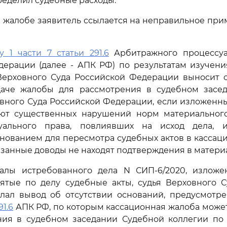
ределил судебные расходы.
 жалобе заявитель ссылается на неправильное пр
у 1 части 7 статьи 291.6
Арбитражного процессуа
дерации (далее - АПК РФ) по результатам изучени
Верховного Суда Российской Федерации выносит 
даче жалобы для рассмотрения в судебном засе
вного Суда Российской Федерации, если изложенн
ют существенных нарушений норм материального
уального права, повлиявших на исход дела, 
нованием для пересмотра судебных актов в кассац
казанные доводы не находят подтверждения в материа
алы истребованного дела N СИП-6/2020, излож
ятые по делу судебные акты, судья Верховного С
лал вывод об отсутствии оснований, предусмотр
91.6
АПК РФ, по которым кассационная жалоба може
ния в судебном заседании Судебной коллегии по