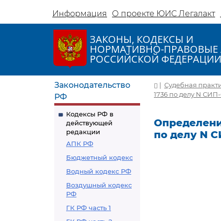
Информация
О проекте ЮИС Легалакт
ЗАКОНЫ, КОДЕКСЫ И
НОРМАТИВНО-ПРАВОВЫЕ 
РОССИЙСКОЙ ФЕДЕРАЦИ
Законодательство
|
Судебная практ
1736 по делу N СИП
РФ
Кодексы РФ в
Определение
действующей
редакции
по делу N С
АПК РФ
Бюджетный кодекс
Водный кодекс РФ
Воздушный кодекс
РФ
ГК РФ часть 1