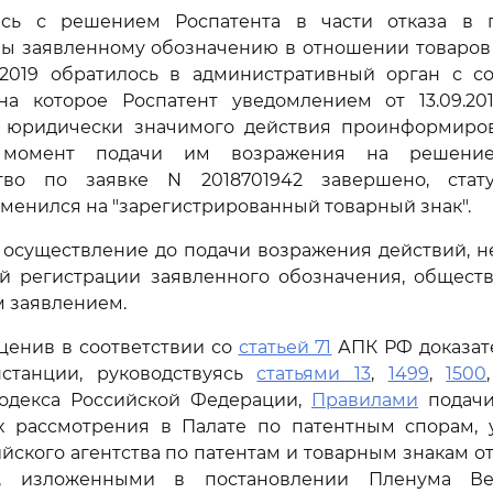
сь с решением Роспатента в части отказа в 
ы заявленному обозначению в отношении товаров 
8.2019 обратилось в административный орган с с
на которое Роспатент уведомлением от 13.09.20
 юридически значимого действия проинформиро
момент подачи им возражения на решение 
тво по заявке N 2018701942 завершено, стат
менился на "зарегистрированный товарный знак".
 осуществление до подачи возражения действий, 
ой регистрации заявленного обозначения, обществ
м заявлением.
ценив в соответствии со
статьей 71
АПК РФ доказате
станции, руководствуясь
статьями 13
,
1499
,
1500
кодекса Российской Федерации,
Правилами
подачи
х рассмотрения в Палате по патентным спорам,
ского агентства по патентам и товарным знакам от 
и, изложенными в постановлении Пленума Ве