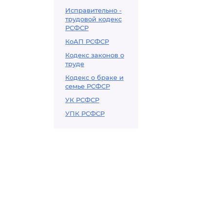
Исправительно -
трудовой кодекс
РСФСР
КоАП РСФСР
Кодекс законов о
труде
Кодекс о браке и
семье РСФСР
УК РСФСР
УПК РСФСР