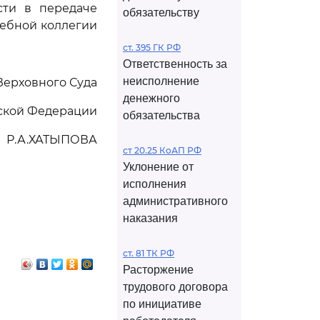
сти в передаче
обязательству
дебной коллегии
ст. 395 ГК РФ
Ответственность за
неисполнение
Верховного Суда
денежного
ской Федерации
обязательства
Р.А.ХАТЫПОВА
ст 20.25 КоАП РФ
Уклонение от
исполнения
административного
наказания
ст. 81 ТК РФ
Расторжение
трудового договора
по инициативе