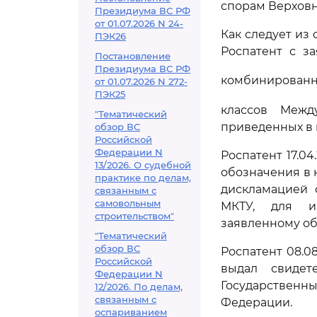
спорам Верховн
Президиума ВС РФ
от 01.07.2026 N 24-
Как следует из 
ПЭК26
Роспатент с з
Постановление
Президиума ВС РФ
комбинированн
от 01.07.2026 N 272-
ПЭК25
классов Межд
"Тематический
приведенных в 
обзор ВС
Российской
Федерации N
Роспатент 17.0
13/2026. О судебной
обозначения в к
практике по делам,
дискламацией с
связанным с
самовольным
МКТУ, для ин
строительством"
заявленному об
"Тематический
обзор ВС
Роспатент 08.0
Российской
выдал свидет
Федерации N
Государственн
12/2026. По делам,
связанным с
Федерации.
оспариванием