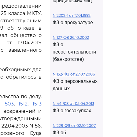
юридических лиц
предоставлении
25 класса МКТУ,
N 2202-1 от 17.01.1992
оответствующим
ФЗ о прокуратуре
19 об отказе в
вал общество о
N 127-ФЗ 26.10.2002
от 17.04.2019
ФЗ о
ус заявленного
несостоятельности
(банкротстве)
необходимых для
N 152-ФЗ от 27.07.2006
о обратилось в
ФЗ о персональных
данных
льства по делу,
,
1503
,
1512
,
1513
N 44-ФЗ от 05.04.2013
ФЗ о госзакупках
 возражений и
 утвержденными
22.04.2003 N 56,
N 229-ФЗ от 02.10.2007
ФЗ об
рховного Суда