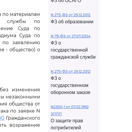
ФЗ об ОСАГО
в по материалам
N 273-ФЗ от 29.12.2012
ой службы по
ФЗ об образовании
ешение Суда по
идиума Суда по
N 79-ФЗ от 27.07.2004
0 по заявлению
ФЗ о
е - общество) о
государственной
гражданской службе
N 275-ФЗ от 29.12.2012
ФЗ о
государственном
 без изменения
оборонном заказе
аны незаконными
ния общества от
N2300-1 от 07.02.1992
ака по заявке N
ЗППП
00
Гражданского
О защите прав
еть возражение
потребителей