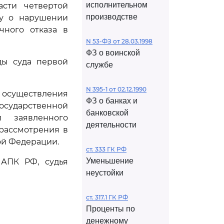
исполнительном
асти четвертой
производстве
ду о нарушении
чного отказа в
N 53-ФЗ от 28.03.1998
ФЗ о воинской
ды суда первой
службе
N 395-1 от 02.12.1990
осуществления
ФЗ о банках и
осударственной
банковской
и заявленного
деятельности
рассмотрения в
ой Федерации.
ст. 333 ГК РФ
Уменьшение
АПК РФ, судья
неустойки
ст. 317.1 ГК РФ
Проценты по
денежному