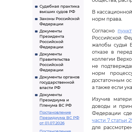
общества, расп
Судебная практика
высших судов РФ
В кассационной
Законы Российской
норм права.
Федерации
Согласно
пункт
Документы
Президента
Российской Фе
Российской
жалобы судья 
Федерации
отказе в пере
Документы
коллегии Верхо
Правительства
Российской
не подтвержда
Федерации
норм процесс
Документы органов
достаточным ос
государственной
а также если у
власти РФ
Документы
Изучив матери
Президиума и
Пленума ВС РФ
доводы и прин
Постановление
Федерации сде
Президиума ВС РФ
части 7 статьи 2
от 01.07.2026
для рассмотре
Постановление