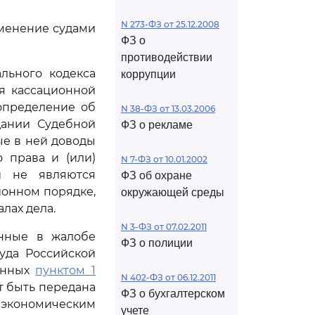
N 273-ФЗ от 25.12.2008
именение судами
ФЗ о
противодействии
льного кодекса
коррупции
я кассационной
определение об
N 38-ФЗ от 13.03.2006
дании Судебной
ФЗ о рекламе
ые в ней доводы
 права и (или)
N 7-ФЗ от 10.01.2002
и не являются
ФЗ об охране
ионном порядке,
окружающей среды
лах дела.
N 3-ФЗ от 07.02.2011
енные в жалобе
ФЗ о полиции
уда Российской
енных
пунктом 1
N 402-ФЗ от 06.12.2011
т быть передана
ФЗ о бухгалтерском
 экономическим
учете