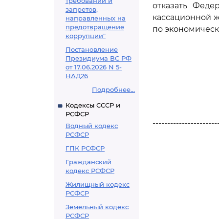
требований и
отказать Феде
запретов,
кассационной ж
направленных на
предотвращение
по экономическ
коррупции"
Постановление
Президиума ВС РФ
от 17.06.2026 N 5-
НАД26
Подробнее...
Кодексы СССР и
РСФСР
----------------------
Водный кодекс
РСФСР
ГПК РСФСР
Гражданский
кодекс РСФСР
Жилищный кодекс
РСФСР
Земельный кодекс
РСФСР