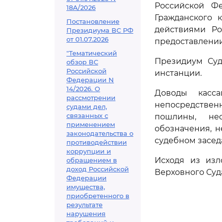
Российской Фе
18А/2026
Гражданского 
Постановление
действиями Ро
Президиума ВС РФ
от 01.07.2026
предоставлении
"Тематический
Президиум Суд
обзор ВС
Российской
инстанции.
Федерации N
14/2026. О
Доводы касса
рассмотрении
непосредствен
судами дел,
связанных с
пошлины, нео
применением
обозначения, 
законодательства о
судебном засед
противодействии
коррупции и
Исходя из изл
обращением в
доход Российской
Верховного Суд
Федерации
имущества,
приобретенного в
результате
нарушения