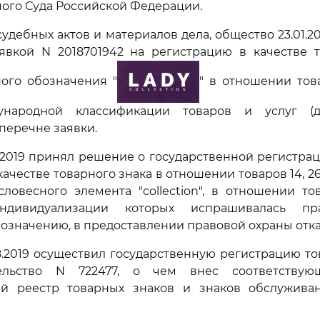
ого Суда Российской Федерации.
судебных актов и материалов дела, общество 23.01.2
аявкой N 2018701942 на регистрацию в качестве т
ого обозначения "
" в отношении това
ународной классификации товаров и услуг (д
перечне заявки.
4.2019 принял решение о государственной регистра
ачестве товарного знака в отношении товаров 14, 2
ловесного элемента "collection", в отношении то
дивидуализации которых испрашивалась пр
означению, в предоставлении правовой охраны отка
8.2019 осуществил государственную регистрацию то
ельство N 722477, о чем внес соответству
ый реестр товарных знаков и знаков обслужива