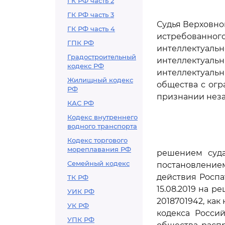
ГК РФ часть 2
ГК РФ часть 3
Судья Верховно
ГК РФ часть 4
истребованн
ГПК РФ
интеллектуаль
Градостроительный
интеллектуаль
кодекс РФ
интеллектуаль
Жилищный кодекс
общества с огр
РФ
признании неза
КАС РФ
Кодекс внутреннего
водного транспорта
Кодекс торгового
мореплавания РФ
решением суда
Семейный кодекс
постановлением
действия Роспа
ТК РФ
15.08.2019 на 
УИК РФ
2018701942, ка
УК РФ
кодекса Росси
УПК РФ