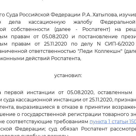
го Суда Российской Федерации Р.А. Хатыпова, изучи
ого дела кассационную жалобу Федеральн
ной собственности (далее - Роспатент) на р
ным правам от 05.08.2020 и постановление през
ным правам от 25.11.2020 по делу N СИП-6/202
аниченной ответственностью "Леди Коллекшн" (дале
конными действий Роспатента,
установил:
 первой инстанции от 05.08.2020, оставленным
 суда кассационной инстанции от 25.11.2020, призн
тента, выразившиеся в отказе в принятии возраже
решение о государственной регистрации товарного зн
к не соответствующие требованиям
пункта 1 статьи 15
йской Федерации; суд обязал Роспатент рассмотр