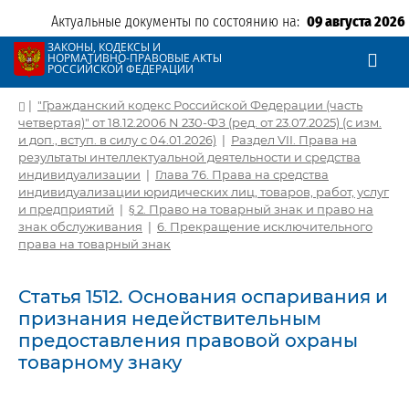
Актуальные документы по состоянию на:
09 августа 2026
ЗАКОНЫ, КОДЕКСЫ И
НОРМАТИВНО-ПРАВОВЫЕ АКТЫ
РОССИЙСКОЙ ФЕДЕРАЦИИ
|
"Гражданский кодекс Российской Федерации (часть
четвертая)" от 18.12.2006 N 230-ФЗ (ред. от 23.07.2025) (с изм.
и доп., вступ. в силу с 04.01.2026)
|
Раздел VII. Права на
результаты интеллектуальной деятельности и средства
индивидуализации
|
Глава 76. Права на средства
индивидуализации юридических лиц, товаров, работ, услуг
и предприятий
|
§ 2. Право на товарный знак и право на
знак обслуживания
|
6. Прекращение исключительного
права на товарный знак
Статья 1512. Основания оспаривания и
признания недействительным
предоставления правовой охраны
товарному знаку