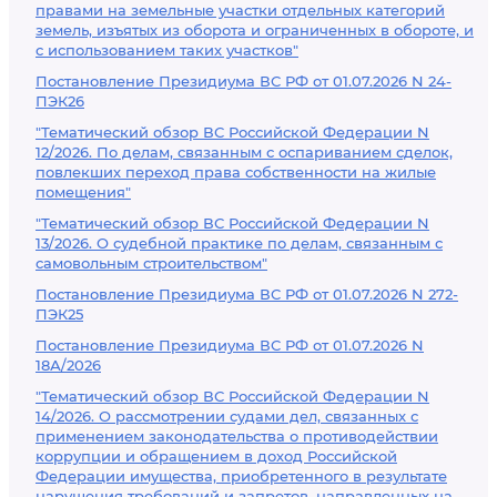
правами на земельные участки отдельных категорий
земель, изъятых из оборота и ограниченных в обороте, и
с использованием таких участков"
Постановление Президиума ВС РФ от 01.07.2026 N 24-
ПЭК26
"Тематический обзор ВС Российской Федерации N
12/2026. По делам, связанным с оспариванием сделок,
повлекших переход права собственности на жилые
помещения"
"Тематический обзор ВС Российской Федерации N
13/2026. О судебной практике по делам, связанным с
самовольным строительством"
Постановление Президиума ВС РФ от 01.07.2026 N 272-
ПЭК25
Постановление Президиума ВС РФ от 01.07.2026 N
18А/2026
"Тематический обзор ВС Российской Федерации N
14/2026. О рассмотрении судами дел, связанных с
применением законодательства о противодействии
коррупции и обращением в доход Российской
Федерации имущества, приобретенного в результате
нарушения требований и запретов, направленных на