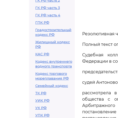
ГК РФ часть 2
ГК РФ часть 3
ГК РФ часть 4
ГПК РФ
Градостроительный
Резолютивная ча
кодекс РФ
Жилищный кодекс
Полный текст оп
РФ
КАС РФ
Судебная кол
Федерации в со
Кодекс внутреннего
водного транспорта
председательст
Кодекс торгового
мореплавания РФ
судей Антоновой
Семейный кодекс
рассмотрела в
ТК РФ
общества с о
УИК РФ
Арбитражного 
УК РФ
постановление
УПК РФ