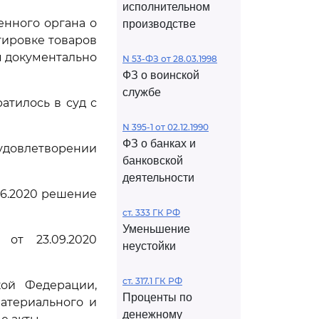
исполнительном
нного органа о
производстве
тировке товаров
м документально
N 53-ФЗ от 28.03.1998
ФЗ о воинской
службе
атилось в суд с
N 395-1 от 02.12.1990
ФЗ о банках и
удовлетворении
банковской
деятельности
06.2020 решение
ст. 333 ГК РФ
Уменьшение
от 23.09.2020
неустойки
ст. 317.1 ГК РФ
кой Федерации,
Проценты по
атериального и
денежному