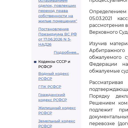
процессуальног
оспариванием
сделок, повлекших
переход права
Определением 
собственности на
05.03.2021 к
жилые помещения"
рассмотрения в
Постановление
Верховного Суд
Президиума ВС РФ
от 17.06.2026 N 5-
Изучив матери
НАД26
Арбитражного
Подробнее...
обжалуемого с
Кодексы СССР и
Федерации на
РСФСР
обжалуемые суд
Водный кодекс
РСФСР
Рассматрива
ГПК РСФСР
подтверждающи
Гражданский
Порядку декл
кодекс РСФСР
Решением коми
Жилищный кодекс
подлежит при
РСФСР
документальны
Земельный кодекс
перевозке (дог
РСФСР