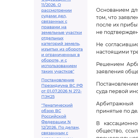
11/2026. О
Основанием дл
рассмотрении
судами дел,
том, что заявл
связанных с
после их прибы
правами на
не подтвержден
земельные участки
отдельных
категорий земель,
Не согласившис
изъятых из оборота
настоящими тр
и ограниченных в
обороте, и с
Решением Арби
использованием
таких участков"
заявления обще
Постановление
Постановлением
Президиума ВС РФ
от 01.07.2026 N 272-
суда первой ин
ПЭК25
Арбитражный 
"Тематический
обзор ВС
принятые по де
Российской
Федерации N
В кассационно
12/2026. По делам,
общество, ссы
связанным с