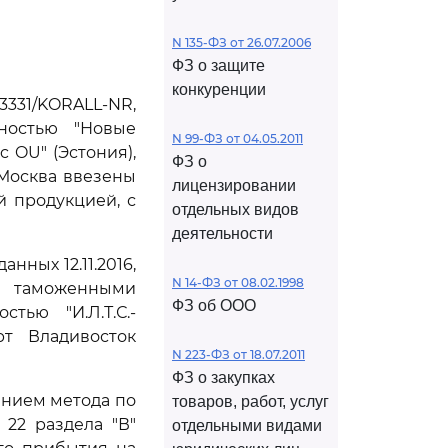
N 135-ФЗ от 26.07.2006
ФЗ о защите
конкуренции
3331/KORALL-NR,
ностью "Новые
N 99-ФЗ от 04.05.2011
c OU" (Эстония),
ФЗ о
Москва ввезены
лицензировании
й продукцией, с
отдельных видов
деятельности
ных 12.11.2016,
N 14-ФЗ от 08.02.1998
а таможенными
ФЗ об ООО
тью "И.Л.Т.С.-
т Владивосток
N 223-ФЗ от 18.07.2011
ФЗ о закупках
анием метода по
товаров, работ, услуг
22 раздела "В"
отдельными видами