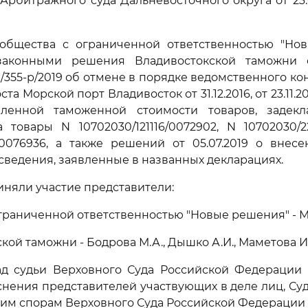
Арбитражного суда Дальневосточного округа от 23.
общества с ограниченной ответственностью "Но
аконными решения Владивостокской таможни о
9/355-р/2019 об отмене в порядке ведомственного к
а Морской порт Владивосток от 31.12.2016, от 23.11.2016
ленной таможенной стоимости товаров, задек
 товары N 10702030/121116/0072902, N 10702030/22
6/0076936, а также решений от 05.07.2019 о вне
 сведения, заявленные в названных декларациях.
иняли участие представители:
ограниченной ответственностью "Новые решения" - М
кой таможни - Бодрова М.А., Дышко А.И., Маметова И.
д судьи Верховного Суда Российской Федерации З
нения представителей участвующих в деле лиц, Су
им спорам Верховного Суда Российской Федерации