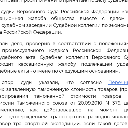
о права, просит отменить принятые по делу судебны
судьи Верховного Суда Российской Федерации Завь
ассационная жалоба общества вместе с делом
 судебном заседании Судебной коллегии по эконо
а Российской Федерации.
алы дела, проверив в соответствии с положени
 процессуального кодекса Российской Федерац
удебного акта, Судебная коллегия Верховного С
ходит кассационную жалобу подлежащей удов
ебные акты - отмене по следующим основаниям.
я спор, суды указали, что согласно
Перечн
х заявленную таможенную стоимость товаров (пр
арирования таможенной стоимости товаров, 
ссии Таможенного союза от 20.09.2010 N 376, 
менению, как действовавшее на момент дек
м подтверждением транспортных расходов являю
овор транспортной экспедиции, если такой догов