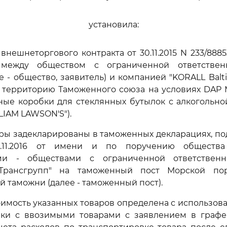
установила:
внешнеторгового контракта от 30.11.2015 N 233/8885
 между обществом с ограниченной ответствен
 - общество, заявитель) и компанией "KORALL Balti
 территорию Таможенного союза на условиях DAP 
ные коробки для стеклянных бутылок с алкогольно
LIAM LAWSON'S").
ры задекларированы в таможенных декларациях, подан
 23.11.2016 от имени и по поручению обществ
ми - обществами с ограниченной ответственнос
"Трансгрупп" на таможенный пост Морской пор
й таможни (далее - таможенный пост).
имость указанных товаров определена с использов
лки с ввозимыми товарами с заявлением в графе 