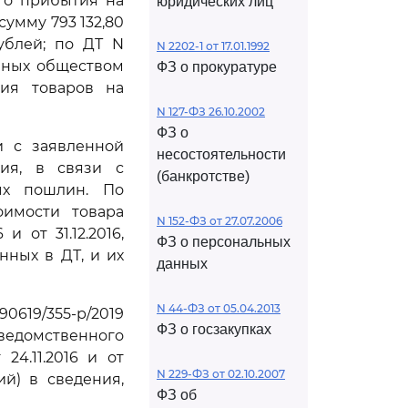
го прибытия на
юридических лиц
сумму 793 132,80
рублей; по ДТ N
N 2202-1 от 17.01.1992
енных обществом
ФЗ о прокуратуре
тия товаров на
N 127-ФЗ 26.10.2002
ФЗ о
и с заявленной
несостоятельности
ия, в связи с
(банкротстве)
ых пошлин. По
оимости товара
N 152-ФЗ от 27.07.2006
и от 31.12.2016,
ФЗ о персональных
нных в ДТ, и их
данных
N 44-ФЗ от 05.04.2013
19/355-р/2019
ФЗ о госзакупках
 ведомственного
24.11.2016 и от
N 229-ФЗ от 02.10.2007
й) в сведения,
ФЗ об