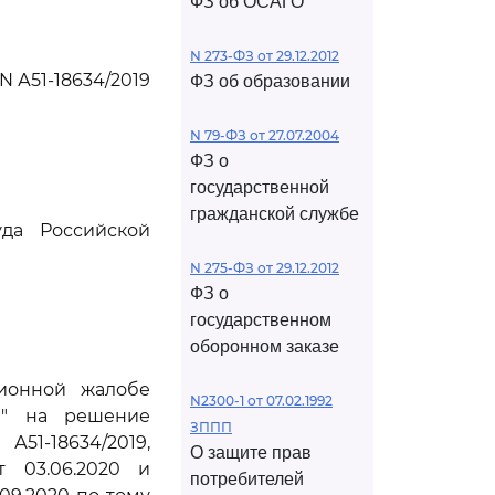
ФЗ об ОСАГО
N 273-ФЗ от 29.12.2012
N А51-18634/2019
ФЗ об образовании
N 79-ФЗ от 27.07.2004
ФЗ о
государственной
гражданской службе
да Российской
N 275-ФЗ от 29.12.2012
ФЗ о
государственном
оборонном заказе
ционной жалобе
N2300-1 от 07.02.1992
я" на решение
ЗППП
51-18634/2019,
О защите прав
т 03.06.2020 и
потребителей