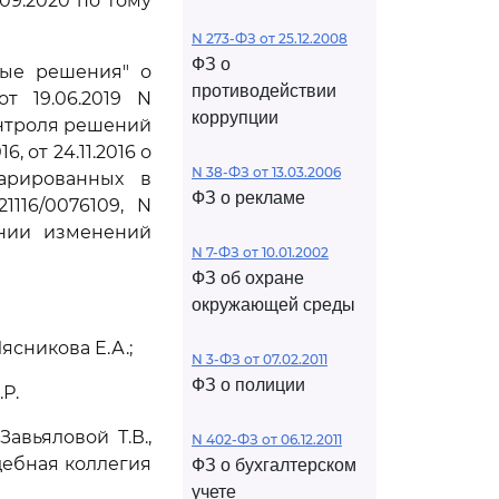
09.2020 по тому
N 273-ФЗ от 25.12.2008
ФЗ о
вые решения" о
противодействии
т 19.06.2019 N
коррупции
онтроля решений
, от 24.11.2016 о
N 38-ФЗ от 13.03.2006
ларированных в
ФЗ о рекламе
1116/0076109, N
сении изменений
N 7-ФЗ от 10.01.2002
ФЗ об охране
окружающей среды
ясникова Е.А.;
N 3-ФЗ от 07.02.2011
ФЗ о полиции
Р.
авьяловой Т.В.,
N 402-ФЗ от 06.12.2011
дебная коллегия
ФЗ о бухгалтерском
учете