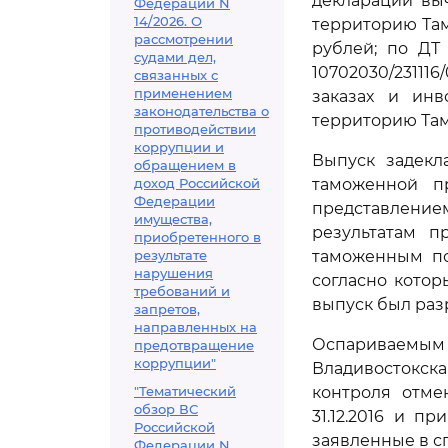
декларации вы
Федерации N
14/2026. О
территорию Тамо
рассмотрении
рублей; по ДТ 
судами дел,
10702030/23111
связанных с
применением
заказах и инв
законодательства о
территорию Там
противодействии
коррупции и
Выпуск задекл
обращением в
доход Российской
таможенной п
Федерации
представлени
имущества,
результатам п
приобретенного в
результате
таможенным пост
нарушения
согласно котор
требований и
выпуск был раз
запретов,
направленных на
Оспариваемым
предотвращение
коррупции"
Владивостокска
"Тематический
контроля отмен
обзор ВС
31.12.2016 и 
Российской
заявленные в с
Федерации N