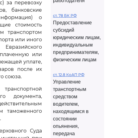
работодателя
с) за перевозку
ов, банковские
ст. 78 БК РФ
информация) о
Предоставление
ющие стоимость
субсидий
ым транспортом
юридическим лицам,
 порта или иного
индивидуальным
Евразийского
предпринимателям,
уплаченную или
физическим лицам
лежащей уплате,
варов после их
ст. 12.8 КоАП РФ
о союза.
Управление
 транспортной
транспортным
о документа,
средством
действительным
водителем,
ом таможенного
находящимся в
.
состоянии
опьянения,
ерховного Суда
передача