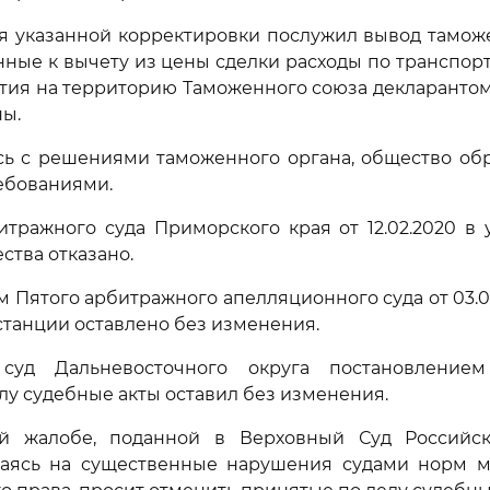
я указанной корректировки послужил вывод таможе
енные к вычету из цены сделки расходы по транспор
тия на территорию Таможенного союза декларанто
ы.
ь с решениями таможенного органа, общество обр
ебованиями.
тражного суда Приморского края от 12.02.2020 в 
ства отказано.
 Пятого арбитражного апелляционного суда от 03.
станции оставлено без изменения.
суд Дальневосточного округа постановлением 
лу судебные акты оставил без изменения.
й жалобе, поданной в Верховный Суд Российс
лаясь на существенные нарушения судами норм м