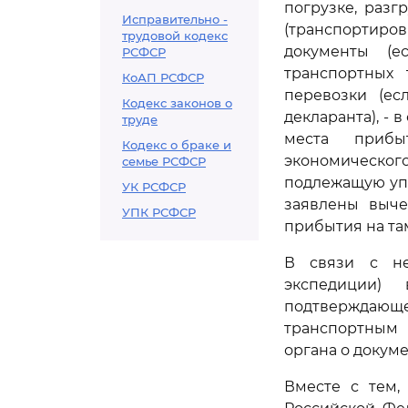
погрузке, разг
Исправительно -
(транспортиро
трудовой кодекс
документы (е
РСФСР
транспортных 
КоАП РСФСР
перевозки (ес
Кодекс законов о
декларанта), - 
труде
места прибы
Кодекс о браке и
экономическог
семье РСФСР
подлежащую упл
УК РСФСР
заявлены выче
УПК РСФСР
прибытия на та
В связи с не
экспедиции)
подтверждающе
транспортным 
органа о докум
Вместе с тем,