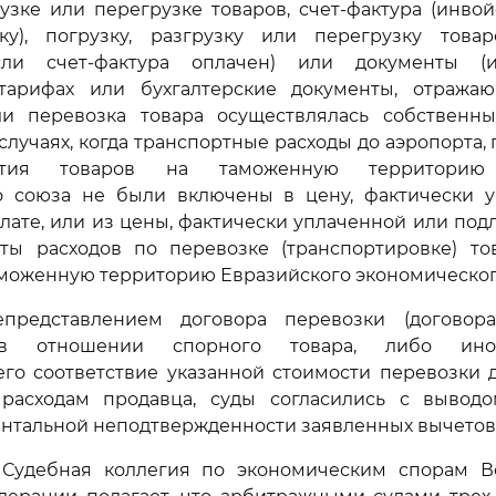
рузке или перегрузке товаров, счет-фактура (инвой
вку), погрузку, разгрузку или перегрузку товар
сли счет-фактура оплачен) или документы (
тарифах или бухгалтерские документы, отража
ли перевозка товара осуществлялась собственн
в случаях, когда транспортные расходы до аэропорта,
тия товаров на таможенную территорию 
о союза не были включены в цену, фактически 
ате, или из цены, фактически уплаченной или под
ты расходов по перевозке (транспортировке) то
моженную территорию Евразийского экономическог
представлением договора перевозки (договора
 в отношении спорного товара, либо иног
го соответствие указанной стоимости перевозки 
расходам продавца, суды согласились с вывод
ентальной неподтвержденности заявленных вычетов
 Судебная коллегия по экономическим спорам В