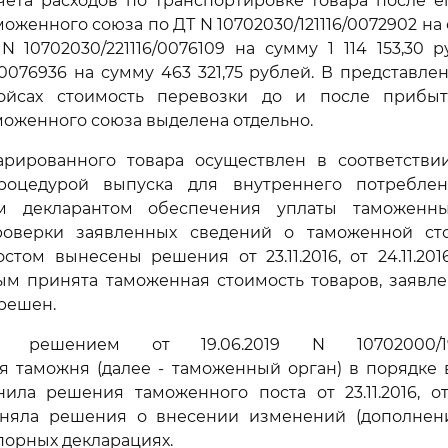
чета расходов по транспортировке товара после е
женного союза по ДТ N 10702030/121116/0072902 на 
N 10702030/221116/0076109 на сумму 1 114 153,30 
6/0076936 на сумму 463 321,75 рублей. В представл
ойсах стоимость перевозки до и после прибы
оженного союза выделена отдельно.
арированного товара осуществлен в соответстви
роцедурой выпуска для внутреннего потреблен
ем декларантом обеспечения уплаты таможенн
роверки заявленных сведений о таможенной ст
ом вынесены решения от 23.11.2016, от 24.11.2016 
ым принята таможенная стоимость товаров, заявле
решен.
 решением от 19.06.2019 N 10702000/1906
я таможня (далее - таможенный орган) в порядке
ила решения таможенного поста от 23.11.2016, от 
приняла решения о внесении изменений (дополнени
порных декларациях.