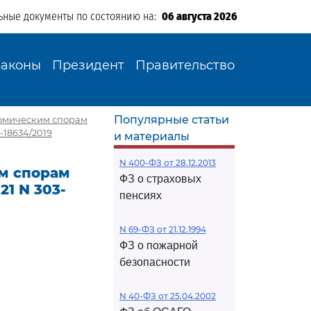
ьные документы по состоянию на:
06 августа 2026
Законы
Президент
Правительство
Популярные статьи
омическим спорам
-18634/2019
и материалы
N 400-ФЗ от 28.12.2013
м спорам
ФЗ о страховых
1 N 303-
пенсиях
N 69-ФЗ от 21.12.1994
ФЗ о пожарной
безопасности
N 40-ФЗ от 25.04.2002