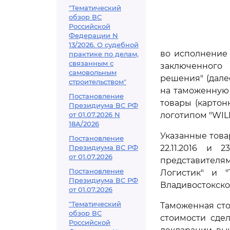
"Тематический
обзор ВС
Российской
Федерации N
13/2026. О судебной
во исполнение 
практике по делам,
связанным с
заключенного
самовольным
решения" (далее
строительством"
на таможенную
Постановление
товары (картон
Президиума ВС РФ
от 01.07.2026 N
логотипом "WIL
18А/2026
Указанные това
Постановление
Президиума ВС РФ
22.11.2016 и
от 01.07.2026
представителя
Постановление
Логистик" и 
Президиума ВС РФ
Владивостокско
от 01.07.2026
"Тематический
Таможенная сто
обзор ВС
стоимости сде
Российской