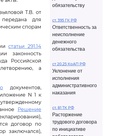
е акты.
обязательству
яловой Т.В. от
 передана для
ст. 395 ГК РФ
мическим спорам
Ответственность за
неисполнение
денежного
ями
статьи 291.14
обязательства
ии законность
уда Российской
ст 20.25 КоАП РФ
летворению, а
Уклонение от
исполнения
административного
ю
документов,
наказания
иложение N 1 к
утвержденному
ст. 81 ТК РФ
данное
Решение
Расторжение
ларирования),
трудового договора
тся договор по
по инициативе
ор заключался),