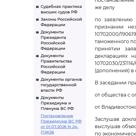
постановление 
Судебная практика
же делу
высших судов РФ
Законы Российской
по заявлению 
Федерации
признании нез
Документы
10702000/19061
Президента
таможенного пост
Российской
Федерации
принятии заяв
Документы
декларациях на
Правительства
10702030/23111
Российской
(дополнений) в
Федерации
Документы органов
В заседании пр
государственной
власти РФ
от общества с 
Документы
Президиума и
от Владивостокс
Пленума ВС РФ
Постановление
Заслушав докла
Президиума ВС РФ
выслушав объяс
от 01.07.2026 N 24-
ПЭК26
по экономическ