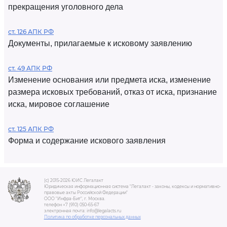
прекращения уголовного дела
ст. 126 АПК РФ
Документы, прилагаемые к исковому заявлению
ст. 49 АПК РФ
Изменение основания или предмета иска, изменение
размера исковых требований, отказ от иска, признание
иска, мировое соглашение
ст. 125 АПК РФ
Форма и содержание искового заявления
(c) 2015-2026 ЮИС Легалакт
Юридическая информационная система "Легалакт - законы, кодексы и нормативно-
правовые акты Российской Федерации"
ООО "Инфра-Бит", г. Москва.
телефон +7 (910) 050-65-67
электронная почта: info@legalacts.ru
Политика по обработке персональных данных