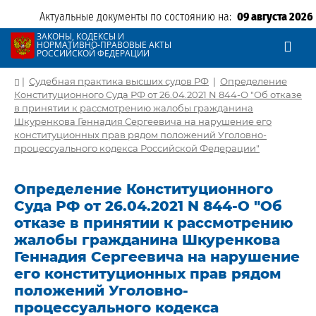
Актуальные документы по состоянию на:
09 августа 2026
ЗАКОНЫ, КОДЕКСЫ И
НОРМАТИВНО-ПРАВОВЫЕ АКТЫ
РОССИЙСКОЙ ФЕДЕРАЦИИ
|
Судебная практика высших судов РФ
|
Определение
Конституционного Суда РФ от 26.04.2021 N 844-О "Об отказе
в принятии к рассмотрению жалобы гражданина
Шкуренкова Геннадия Сергеевича на нарушение его
конституционных прав рядом положений Уголовно-
процессуального кодекса Российской Федерации"
Определение Конституционного
Суда РФ от 26.04.2021 N 844-О "Об
отказе в принятии к рассмотрению
жалобы гражданина Шкуренкова
Геннадия Сергеевича на нарушение
его конституционных прав рядом
положений Уголовно-
процессуального кодекса