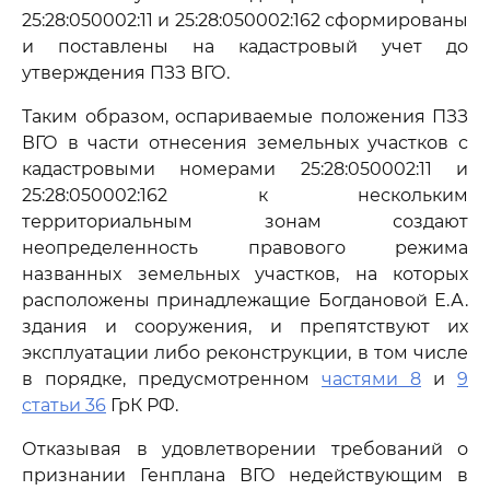
25:28:050002:11 и 25:28:050002:162 сформированы
и поставлены на кадастровый учет до
утверждения ПЗЗ ВГО.
Таким образом, оспариваемые положения ПЗЗ
ВГО в части отнесения земельных участков с
кадастровыми номерами 25:28:050002:11 и
25:28:050002:162 к нескольким
территориальным зонам создают
неопределенность правового режима
названных земельных участков, на которых
расположены принадлежащие Богдановой Е.А.
здания и сооружения, и препятствуют их
эксплуатации либо реконструкции, в том числе
в порядке, предусмотренном
частями 8
и
9
статьи 36
ГрК РФ.
Отказывая в удовлетворении требований о
признании Генплана ВГО недействующим в