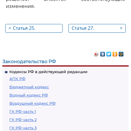
изменения.
<
Статья 25.
Статья 27.
>
Особенности
Совместная
согласования
подготовка
проекта
проектов
генерального плана
документов
Законодательство РФ
поселения, проекта
территориального
Кодексы РФ в действующей редакции
генерального плана
планирования
АПК РФ
муниципального
федеральными
Бюджетный кодекс
округа, проекта
органами
Водный кодекс РФ
генерального плана
исполнительной
Воздушный кодекс РФ
городского округа
власти,
исполнительными
ГК РФ часть 1
органами
ГК РФ часть 2
субъектов
ГК РФ часть 3