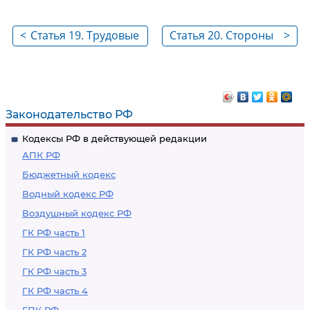
<
Статья 19. Трудовые
Статья 20. Стороны
>
отношения,
трудовых
возникающие на
отношений
основании
трудового договора
Законодательство РФ
в результате
Кодексы РФ в действующей редакции
назначения на
АПК РФ
должность или
Бюджетный кодекс
утверждения в
Водный кодекс РФ
должности
Воздушный кодекс РФ
ГК РФ часть 1
ГК РФ часть 2
ГК РФ часть 3
ГК РФ часть 4