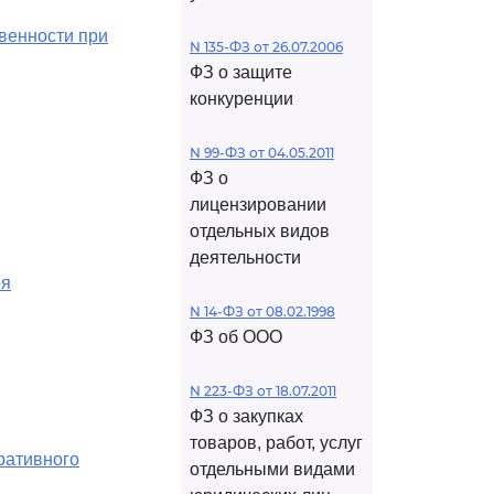
венности при
N 135-ФЗ от 26.07.2006
ФЗ о защите
конкуренции
N 99-ФЗ от 04.05.2011
ФЗ о
лицензировании
отдельных видов
деятельности
ия
N 14-ФЗ от 08.02.1998
ФЗ об ООО
N 223-ФЗ от 18.07.2011
ФЗ о закупках
товаров, работ, услуг
ративного
отдельными видами