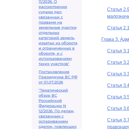
11/2026. О
рассмотрении
Статья 2.
судами дел,
малознач
связанных с
правами на
земельные участки
Статья 2.
отдельных
категорий земель,
Глава 3. Ад
изъятых из оборота
и ограниченных в
Статья 3.
обороте, и с
использованием
Статья 3.
таких участков"
Постановление
Статья 3.
Президиума ВС РФ
от 01.07.2026
Статья 3.
"Тематический
обзор ВС
Статья 3.
Российской
Федерации N
Статья 3.
12/2026. По делам,
связанным с
Статья 3.
оспариванием
сделок, повлекших
правонар