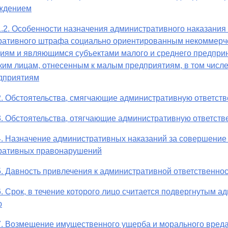
ждением
1.2. Особенности назначения административного наказания
ративного штрафа социально ориентированным некоммерч
иям и являющимся субъектами малого и среднего предпри
им лицам, отнесенным к малым предприятиям, в том числе
дприятиям
2. Обстоятельства, смягчающие административную ответств
3. Обстоятельства, отягчающие административную ответств
4. Назначение административных наказаний за совершение
ративных правонарушений
5. Давность привлечения к административной ответственно
6. Срок, в течение которого лицо считается подвергнутым 
ю
7. Возмещение имущественного ущерба и морального вред