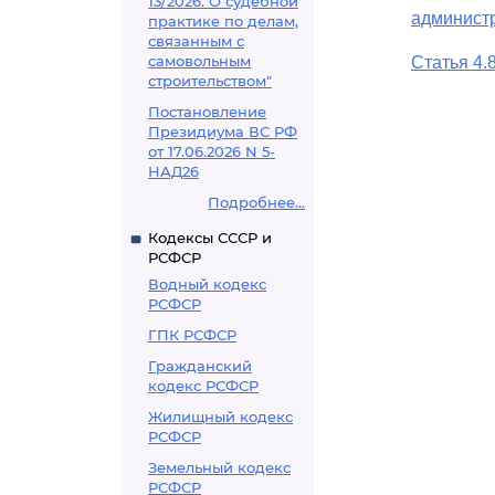
13/2026. О судебной
админист
практике по делам,
связанным с
самовольным
Статья 4.
строительством"
Постановление
Президиума ВС РФ
от 17.06.2026 N 5-
НАД26
Подробнее...
Кодексы СССР и
РСФСР
Водный кодекс
РСФСР
ГПК РСФСР
Гражданский
кодекс РСФСР
Жилищный кодекс
РСФСР
Земельный кодекс
РСФСР