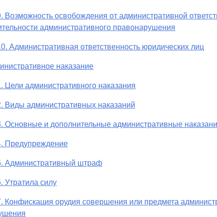
9. Возможность освобождения от административной ответст
ительности административного правонарушения
10. Административная ответственность юридических лиц
министративное наказание
1. Цели административного наказания
2. Виды административных наказаний
3. Основные и дополнительные административные наказан
4. Предупреждение
5. Административный штраф
6. Утратила силу
7. Конфискация орудия совершения или предмета админист
ушения