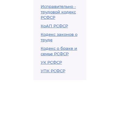
Исправительно -
трудовой кодекс
РСФСР
КоАП РСФСР
Кодекс законов о
труде
Кодекс о браке и
семье РСФСР
УК РСФСР
УПК РСФСР