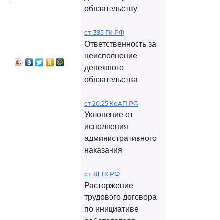
обязательству
ст. 395 ГК РФ
Ответственность за
неисполнение
денежного
обязательства
ст 20.25 КоАП РФ
Уклонение от
исполнения
административного
наказания
ст. 81 ТК РФ
Расторжение
трудового договора
по инициативе