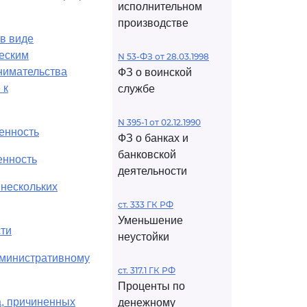
исполнительном
производстве
 в виде
еским
N 53-ФЗ от 28.03.1998
нимательства
ФЗ о воинской
 к
службе
N 395-1 от 02.12.1990
енность
ФЗ о банках и
банковской
енность
деятельности
 нескольких
ст. 333 ГК РФ
Уменьшение
сти
неустойки
административному
ст. 317.1 ГК РФ
Проценты по
а, причиненных
денежному