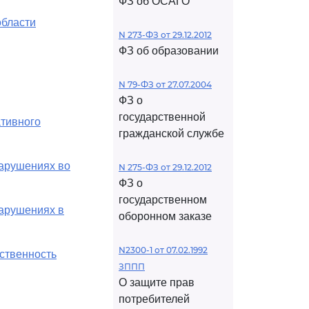
ФЗ об ОСАГО
области
N 273-ФЗ от 29.12.2012
ФЗ об образовании
N 79-ФЗ от 27.07.2004
ФЗ о
государственной
ативного
гражданской службе
нарушениях во
N 275-ФЗ от 29.12.2012
ФЗ о
государственном
нарушениях в
оборонном заказе
N2300-1 от 07.02.1992
ственность
ЗППП
О защите прав
потребителей