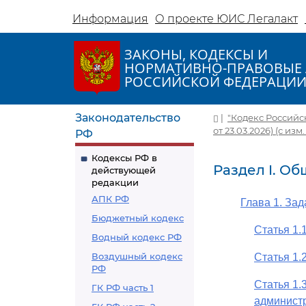
Информация
О проекте ЮИС Легалакт
ЗАКОНЫ, КОДЕКСЫ И
НОРМАТИВНО-ПРАВОВЫЕ 
РОССИЙСКОЙ ФЕДЕРАЦИ
Законодательство
|
"Кодекс Российс
от 23.03.2026) (с изм.
РФ
Кодексы РФ в
Раздел I. О
действующей
редакции
АПК РФ
Глава 1. За
Бюджетный кодекс
Статья 1.
Водный кодекс РФ
Воздушный кодекс
Статья 1.
РФ
Статья 1.
ГК РФ часть 1
админист