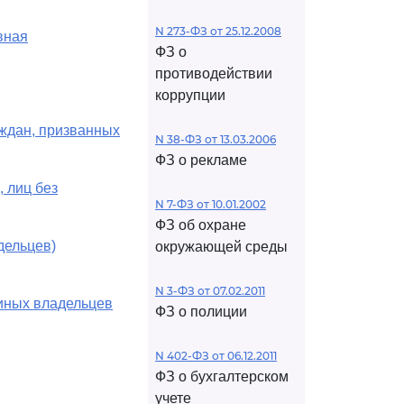
N 273-ФЗ от 25.12.2008
вная
ФЗ о
противодействии
коррупции
аждан, призванных
N 38-ФЗ от 13.03.2006
ФЗ о рекламе
 лиц без
N 7-ФЗ от 10.01.2002
ФЗ об охране
дельцев)
окружающей среды
N 3-ФЗ от 07.02.2011
 иных владельцев
ФЗ о полиции
N 402-ФЗ от 06.12.2011
ФЗ о бухгалтерском
учете