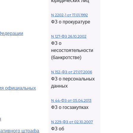
юридических лиц
N 2202-1 от 17.01.1992
ФЗ о прокуратуре
 Федерации
N 127-ФЗ 26.10.2002
ФЗ о
несостоятельности
(банкротстве)
N 152-ФЗ от 27.07.2006
ФЗ о персональных
данных
ния официальных
N 44-ФЗ от 05.04.2013
ФЗ о госзакупках
я
N 229-ФЗ от 02.10.2007
ФЗ об
тративного штрафа