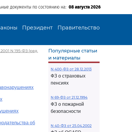
ьные документы по состоянию на:
08 августа 2026
Законы
Президент
Правительство
Популярные статьи
001 N 195-ФЗ (ред.
и материалы
N 400-ФЗ от 28.12.2013
ФЗ о страховых
пенсиях
равонарушениях
N 69-ФЗ от 21.12.1994
х
ФЗ о пожарной
рушениях
безопасности
нодательства об
N 40-ФЗ от 25.04.2002