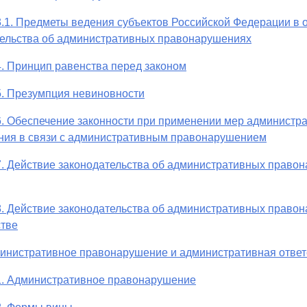
3.1. Предметы ведения субъектов Российской Федерации в 
тельства об административных правонарушениях
4. Принцип равенства перед законом
5. Презумпция невиновности
6. Обеспечение законности при применении мер администр
ния в связи с административным правонарушением
7. Действие законодательства об административных право
8. Действие законодательства об административных право
стве
министративное правонарушение и административная ответ
1. Административное правонарушение