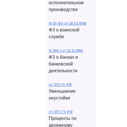
исполнительном
производстве
N 53-ФЗ от 28.03.1998
ФЗ о воинской
службе
N 395-1 от 02.12.1990
ФЗ о банках и
банковской
деятельности
ст. 333 ГК РФ
Уменьшение
неустойки
ст. 317.1 ГК РФ
Проценты по
денежному