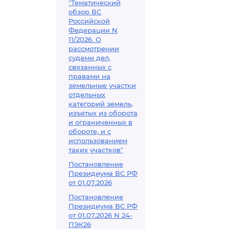
"Тематический
обзор ВС
Российской
Федерации N
11/2026. О
рассмотрении
судами дел,
связанных с
правами на
земельные участки
отдельных
категорий земель,
изъятых из оборота
и ограниченных в
обороте, и с
использованием
таких участков"
Постановление
Президиума ВС РФ
от 01.07.2026
Постановление
Президиума ВС РФ
от 01.07.2026 N 24-
ПЭК26