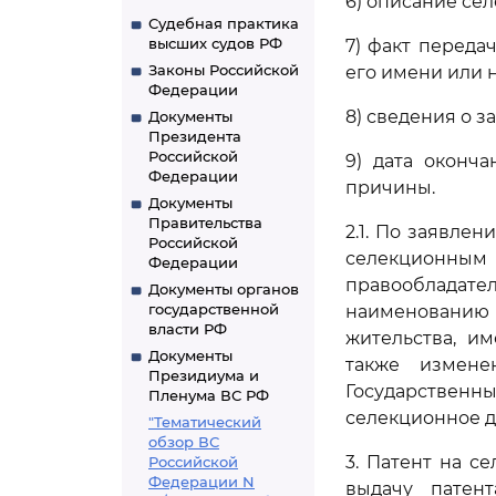
6) описание се
Судебная практика
высших судов РФ
7) факт переда
Законы Российской
его имени или 
Федерации
8) сведения о 
Документы
Президента
Российской
9) дата оконч
Федерации
причины.
Документы
Правительства
2.1. По заявле
Российской
селекционным
Федерации
правообладате
Документы органов
государственной
наименованию 
власти РФ
жительства, и
Документы
также измене
Президиума и
Государственн
Пленума ВС РФ
селекционное д
"Тематический
обзор ВС
3. Патент на с
Российской
Федерации N
выдачу патент