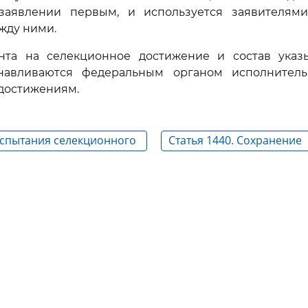
заявлении первым, и используется заявителям
жду ними.
нта на селекционное достижение и состав ука
навливаются федеральным органом исполнител
достижениям.
Испытания селекционного
Статья 1440. Сохранение
а отличимость,
селекционного достижен
, стабильность