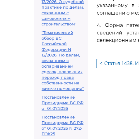
13/2026. О судебной
указанному в 
практике по делам,
соглашению ме
связанным с
самовольным
строительством"
4. Форма пате
сведений уста
"Тематический
обзор ВС
селекционным 
Российской
Федерации N
12/2026. По делам,
связанным с
<
Статья 1438. 
оспариванием
достижения н
сделок, повлекших
переход права
однородность
собственности на
жилые помещения"
Постановление
Президиума ВС РФ
от 01.07.2026
Постановление
Президиума ВС РФ
от 01.07.2026 N 272-
ПЭК25