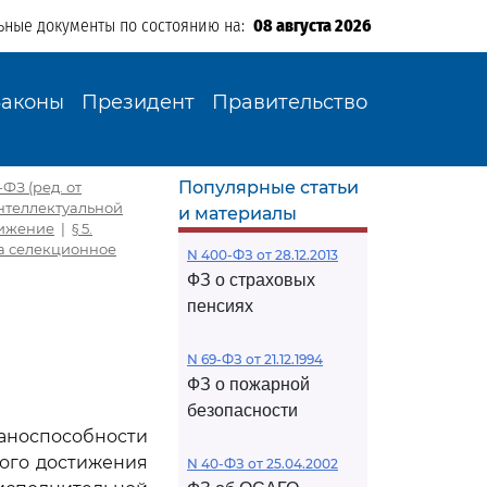
ьные документы по состоянию на:
08 августа 2026
Законы
Президент
Правительство
Популярные статьи
ФЗ (ред. от
интеллектуальной
и материалы
тижение
|
§ 5.
а селекционное
N 400-ФЗ от 28.12.2013
ФЗ о страховых
пенсиях
N 69-ФЗ от 21.12.1994
ФЗ о пожарной
безопасности
аноспособности
ого достижения
N 40-ФЗ от 25.04.2002