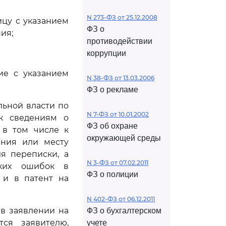
N 273-ФЗ от 25.12.2008
ицу с указанием
ФЗ о
ия;
противодействии
коррупции
ие с указанием
N 38-ФЗ от 13.03.2006
ФЗ о рекламе
льной власти по
N 7-ФЗ от 10.01.2002
к сведениям о
ФЗ об охране
 в том числе к
окружающей среды
ения или месту
я переписки, а
N 3-ФЗ от 07.02.2011
ских ошибок в
ФЗ о полиции
 и в патент на
N 402-ФЗ от 06.12.2011
 в заявлении на
ФЗ о бухгалтерском
тся заявителю,
учете