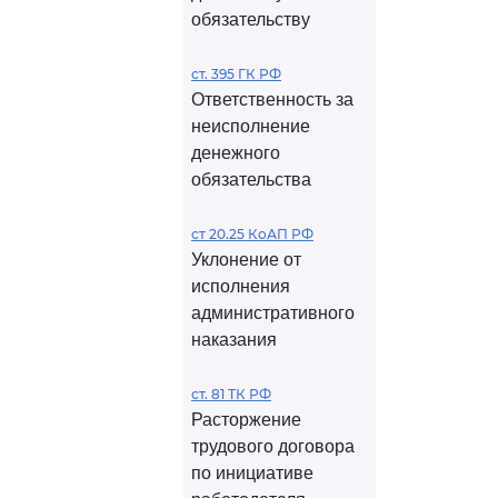
обязательству
ст. 395 ГК РФ
Ответственность за
неисполнение
денежного
обязательства
ст 20.25 КоАП РФ
Уклонение от
исполнения
административного
наказания
ст. 81 ТК РФ
Расторжение
трудового договора
по инициативе