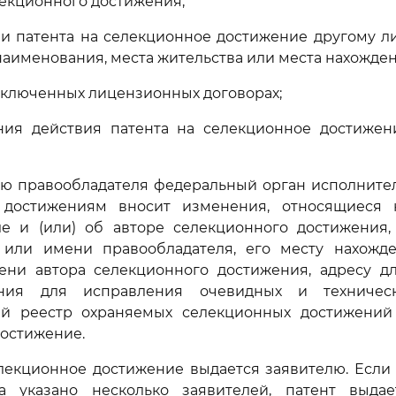
лекционного достижения;
чи патента на селекционное достижение другому л
наименования, места жительства или места нахожден
заключенных лицензионных договорах;
ания действия патента на селекционное достижен
нию правообладателя федеральный орган исполните
 достижениям вносит изменения, относящиеся 
ле и (или) об авторе селекционного достижения,
или имени правообладателя, его месту нахожд
мени автора селекционного достижения, адресу дл
ния для исправления очевидных и техниче
ый реестр охраняемых селекционных достижений
остижение.
елекционное достижение выдается заявителю. Если
а указано несколько заявителей, патент выдае