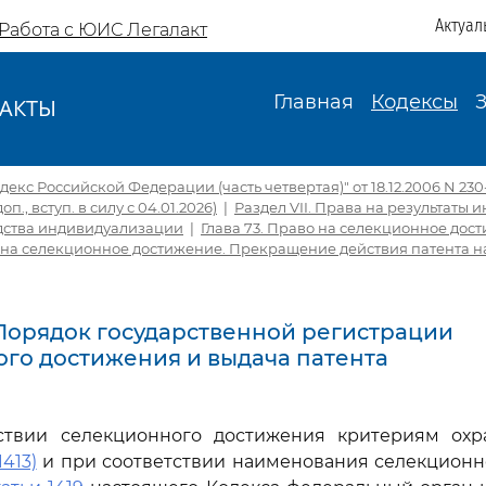
Актуал
Работа с ЮИС Легалакт
Главная
Кодексы
АКТЫ
И
екс Российской Федерации (часть четвертая)" от 18.12.2006 N 230-
доп., вступ. в силу с 04.01.2026)
|
Раздел VII. Права на результаты 
едства индивидуализации
|
Глава 73. Право на селекционное дос
 на селекционное достижение. Прекращение действия патента н
. Порядок государственной регистрации
го достижения и выдача патента
тствии селекционного достижения критериям охр
1413)
и при соответствии наименования селекционн