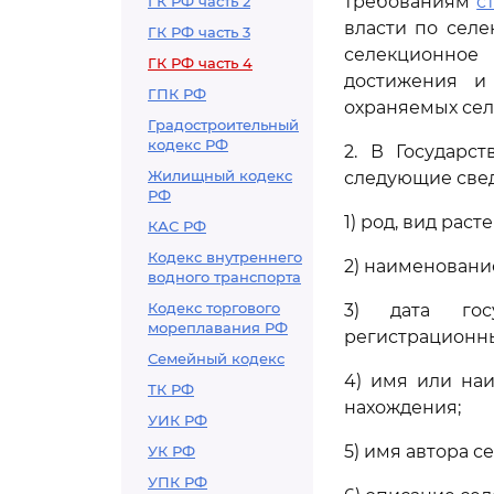
требованиям
с
ГК РФ часть 2
власти по сел
ГК РФ часть 3
селекционное
ГК РФ часть 4
достижения и
ГПК РФ
охраняемых се
Градостроительный
кодекс РФ
2. В Государс
Жилищный кодекс
следующие све
РФ
1) род, вид раст
КАС РФ
Кодекс внутреннего
2) наименовани
водного транспорта
Кодекс торгового
3) дата гос
мореплавания РФ
регистрационн
Семейный кодекс
4) имя или на
ТК РФ
нахождения;
УИК РФ
5) имя автора с
УК РФ
УПК РФ