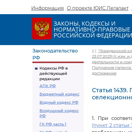
Информация
О проекте ЮИС Легалакт
ЗАКОНЫ, КОДЕКСЫ И
НОРМАТИВНО-ПРАВОВЫЕ 
РОССИЙСКОЙ ФЕДЕРАЦИ
Законодательство
|
"Гражданский код
23.07.2025) (с изм. и 
РФ
деятельности и ср
Получение патента
Кодексы РФ в
достижение
действующей
редакции
АПК РФ
Статья 1439
Бюджетный кодекс
селекционно
Водный кодекс РФ
Воздушный кодекс
РФ
1. При соотве
ГК РФ часть 1
(пункт 2 статьи 