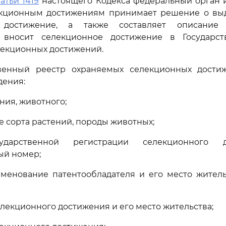
татьи 1419
настоящего Кодекса федеральный орган 
екционным достижениям принимает решение о выд
 достижение, а также составляет описание 
 вносит селекционное достижение в Государст
лекционных достижений.
твенный реестр охраняемых селекционных дости
дения:
ения, животного;
е сорта растений, породы животных;
ударственной регистрации селекционного 
ый номер;
именование патентообладателя и его место житель
елекционного достижения и его место жительства;