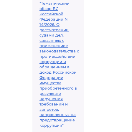
"Тематический
обзор ВС
Российской
Федерации N
14/2026. О
рассмотрении
судами дел,
связанных с
применением
законодательства о
противодействии
коррупции и
обращением в
доход Российской
Федерации
имущества,
приобретенного в
результате
нарушения
требований и
запретов,
направленных на
предотвращение
коррупции"