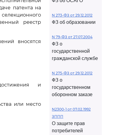
исполнительной
ФЗ об ОСАГО
аче патента на
селекционного
N 273-ФЗ от 29.12.2012
венный реестр
ФЗ об образовании
N 79-ФЗ от 27.07.2004
жений вносятся
ФЗ о
государственной
гражданской службе
N 275-ФЗ от 29.12.2012
ФЗ о
достижения и
государственном
оборонном заказе
ства или место
N2300-1 от 07.02.1992
ЗППП
О защите прав
потребителей