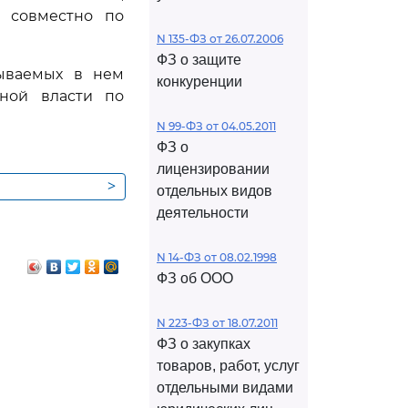
и совместно по
N 135-ФЗ от 26.07.2006
ФЗ о защите
зываемых в нем
конкуренции
ьной власти по
N 99-ФЗ от 04.05.2011
ФЗ о
лицензировании
>
отдельных видов
ия
деятельности
N 14-ФЗ от 08.02.1998
ФЗ об ООО
N 223-ФЗ от 18.07.2011
ФЗ о закупках
товаров, работ, услуг
отдельными видами