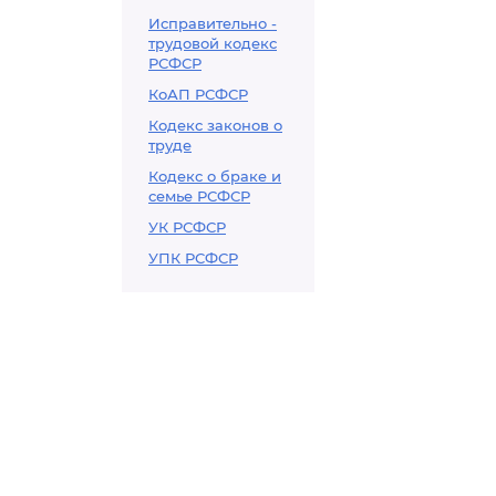
Исправительно -
трудовой кодекс
РСФСР
КоАП РСФСР
Кодекс законов о
труде
Кодекс о браке и
семье РСФСР
УК РСФСР
УПК РСФСР