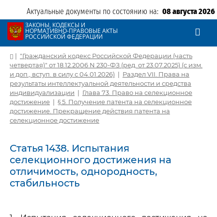
Актуальные документы по состоянию на:
08 августа 2026
ЗАКОНЫ, КОДЕКСЫ И
НОРМАТИВНО-ПРАВОВЫЕ АКТЫ
РОССИЙСКОЙ ФЕДЕРАЦИИ
|
"Гражданский кодекс Российской Федерации (часть
четвертая)" от 18.12.2006 N 230-ФЗ (ред. от 23.07.2025) (с изм.
и доп., вступ. в силу с 04.01.2026)
|
Раздел VII. Права на
результаты интеллектуальной деятельности и средства
индивидуализации
|
Глава 73. Право на селекционное
достижение
|
§ 5. Получение патента на селекционное
достижение. Прекращение действия патента на
селекционное достижение
Статья 1438. Испытания
селекционного достижения на
отличимость, однородность,
стабильность