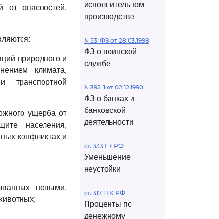
исполнительном
й от опасностей,
производстве
вляются:
N 53-ФЗ от 28.03.1998
ФЗ о воинской
аций природного и
службе
нением климата,
и транспортной
N 395-1 от 02.12.1990
ФЗ о банках и
банковской
можного ущерба от
деятельности
ите населения,
нных конфликтах и
ст. 333 ГК РФ
Уменьшение
неустойки
званных новыми,
ст. 317.1 ГК РФ
животных;
Проценты по
денежному