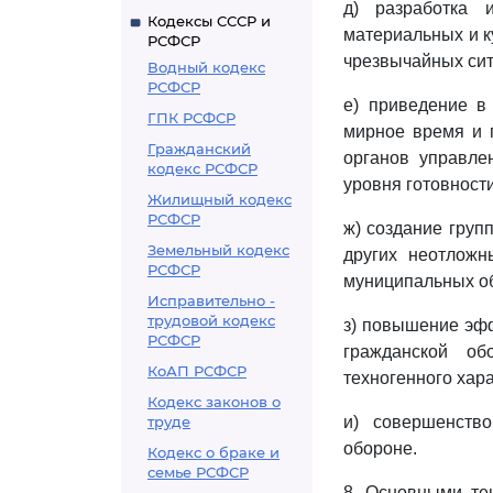
д) разработка 
Кодексы СССР и
материальных и к
РСФСР
чрезвычайных сит
Водный кодекс
РСФСР
е) приведение в
ГПК РСФСР
мирное время и п
Гражданский
органов управле
кодекс РСФСР
уровня готовност
Жилищный кодекс
РСФСР
ж) создание груп
Земельный кодекс
других неотложн
РСФСР
муниципальных о
Исправительно -
трудовой кодекс
з) повышение эфф
РСФСР
гражданской о
КоАП РСФСР
техногенного хара
Кодекс законов о
труде
и) совершенств
обороне.
Кодекс о браке и
семье РСФСР
8. Основными те