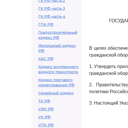
ГК РФ часть 2
ГК РФ часть 3
ГК РФ часть 4
ГОСУДА
ГПК РФ
Градостроительный
кодекс РФ
Жилищный кодекс
В целях обеспече
РФ
гражданской обор
КАС РФ
1. Утвердить при
Кодекс внутреннего
водного транспорта
гражданской обор
Кодекс торгового
2. Правительст
мореплавания РФ
политики Российс
Семейный кодекс
ТК РФ
3. Настоящий Указ
УИК РФ
УК РФ
УПК РФ