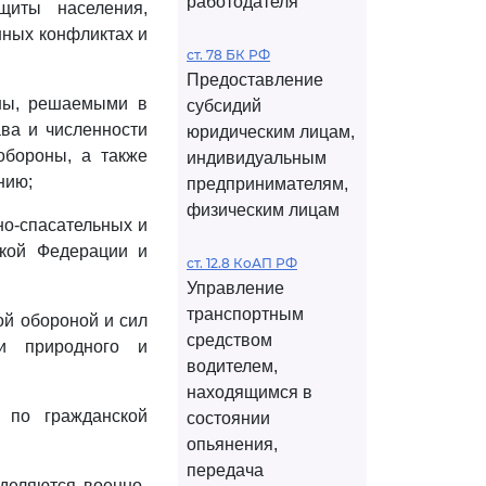
работодателя
щиты населения,
нных конфликтах и
ст. 78 БК РФ
Предоставление
оны, решаемыми в
субсидий
ава и численности
юридическим лицам,
обороны, а также
индивидуальным
нию;
предпринимателям,
физическим лицам
но-спасательных и
ской Федерации и
ст. 12.8 КоАП РФ
Управление
транспортным
ой обороной и сил
средством
и природного и
водителем,
находящимся в
 по гражданской
состоянии
опьянения,
передача
деляются военно-