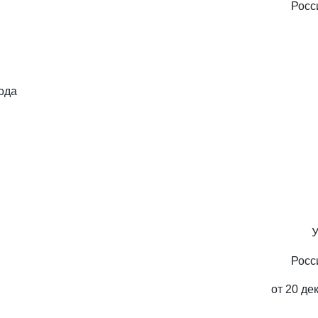
Росс
ода
У
Росс
от 20 де