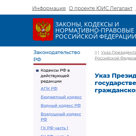
Информация
О проекте ЮИС Легалакт
ЗАКОНЫ, КОДЕКСЫ И
НОРМАТИВНО-ПРАВОВЫЕ 
РОССИЙСКОЙ ФЕДЕРАЦИ
Законодательство
|
Указ Президента
Российской Федерац
РФ
Кодексы РФ в
Указ Презид
действующей
редакции
государств
АПК РФ
гражданской
Бюджетный кодекс
Водный кодекс РФ
Воздушный кодекс
РФ
ГК РФ часть 1