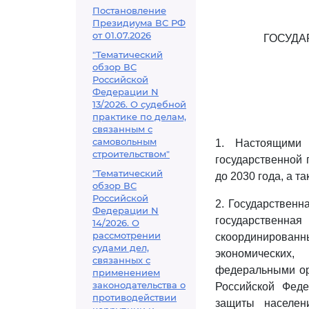
Постановление
Президиума ВС РФ
от 01.07.2026
ГОСУДА
"Тематический
обзор ВС
Российской
Федерации N
13/2026. О судебной
практике по делам,
связанным с
самовольным
1. Настоящими 
строительством"
государственной 
"Тематический
до 2030 года, а т
обзор ВС
Российской
2. Государственн
Федерации N
государственна
14/2026. О
рассмотрении
скоординированн
судами дел,
экономических
связанных с
федеральными орг
применением
законодательства о
Российской Феде
противодействии
защиты населен