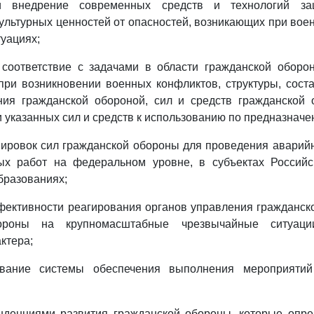
и внедрение современных средств и технологий за
ультурных ценностей от опасностей, возникающих при вое
уациях;
 соответствие с задачами в области гражданской обор
ри возникновении военных конфликтов, структуры, сост
ния гражданской обороной, сил и средств гражданской 
и указанных сил и средств к использованию по предназначе
пировок сил гражданской обороны для проведения аварий
ых работ на федеральном уровне, в субъектах Россий
бразованиях;
ективности реагирования органов управления гражданск
бороны на крупномасштабные чрезвычайные ситуаци
ктера;
ование системы обеспечения выполнения мероприятий
нденциями развития гражданской обороны, которые опре