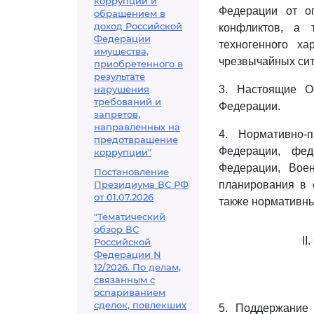
коррупции и
Федерации от о
обращением в
доход Российской
конфликтов, а 
Федерации
техногенного х
имущества,
чрезвычайных сит
приобретенного в
результате
нарушения
3. Настоящие О
требований и
Федерации.
запретов,
направленных на
4. Нормативно
предотвращение
Федерации, фе
коррупции"
Федерации, Во
Постановление
Президиума ВС РФ
планирования в 
от 01.07.2026
также нормативны
"Тематический
обзор ВС
II
Российской
Федерации N
12/2026. По делам,
связанным с
оспариванием
сделок, повлекших
5. Поддержание