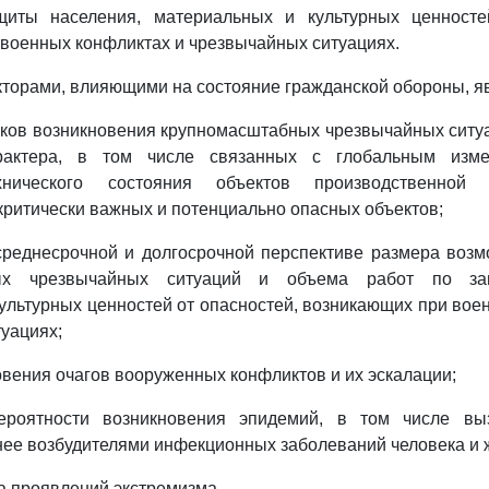
иты населения, материальных и культурных ценносте
военных конфликтах и чрезвычайных ситуациях.
торами, влияющими на состояние гражданской обороны, я
сков возникновения крупномасштабных чрезвычайных ситу
арактера, в том числе связанных с глобальным изме
хнического состояния объектов производственной 
критически важных и потенциально опасных объектов;
среднесрочной и долгосрочной перспективе размера воз
ных чрезвычайных ситуаций и объема работ по защ
ультурных ценностей от опасностей, возникающих при вое
уациях;
новения очагов вооруженных конфликтов и их эскалации;
вероятности возникновения эпидемий, в том числе вы
ее возбудителями инфекционных заболеваний человека и 
за проявлений экстремизма.