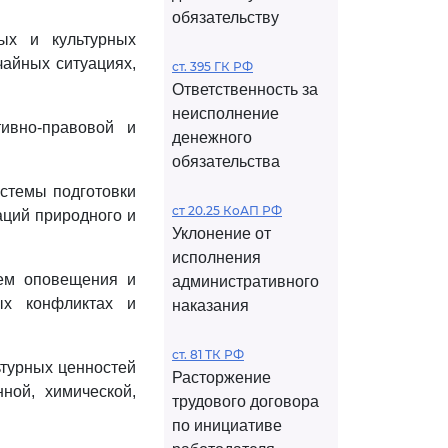
обязательству
ых и культурных
чайных ситуациях,
ст. 395 ГК РФ
Ответственность за
неисполнение
ивно-правовой и
денежного
обязательства
истемы подготовки
ст 20.25 КоАП РФ
аций природного и
Уклонение от
исполнения
тем оповещения и
административного
ых конфликтах и
наказания
ст. 81 ТК РФ
ьтурных ценностей
Расторжение
ной, химической,
трудового договора
по инициативе