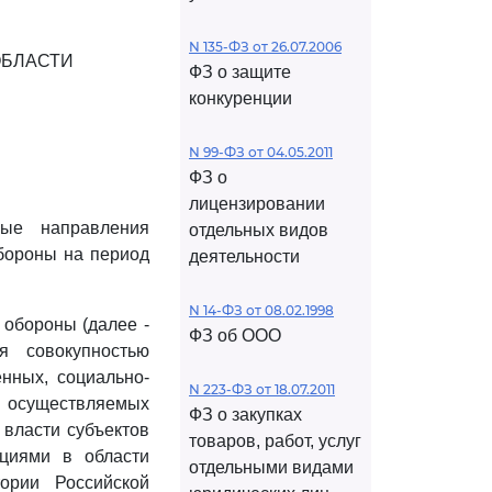
N 135-ФЗ от 26.07.2006
ОБЛАСТИ
ФЗ о защите
конкуренции
N 99-ФЗ от 04.05.2011
ФЗ о
лицензировании
ные направления
отдельных видов
обороны на период
деятельности
N 14-ФЗ от 08.02.1998
 обороны (далее -
ФЗ об ООО
я совокупностью
нных, социально-
N 223-ФЗ от 18.07.2011
осуществляемых
ФЗ о закупках
 власти субъектов
товаров, работ, услуг
ациями в области
отдельными видами
ории Российской