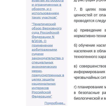
изъятых из оборота
и ограниченных в
обороте, и с
7. В целях пов
использованием
ценностей от опа
таких участков"
проводятся след
"Тематический
обзор Верховного
а) приведение 
суда Российской
нормативно-техни
Федерации N
8/2026. О
применении
б) обучение насе
арбитражными
населения в обла
судами
техногенного хара
законодательства о
специальных
в) совершенство
экономических
мерах,
информирования
предусмотренных в
чрезвычайных сит
целях защиты
национальных
г) планирование 
интересов
Российской
в безопасные ра
Федерации"
биологической и 
Подробнее...