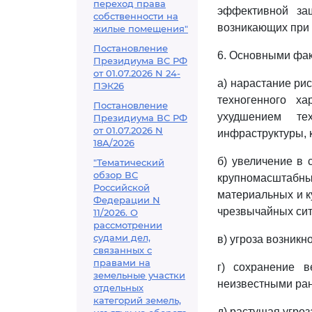
переход права
эффективной защ
собственности на
возникающих при 
жилые помещения"
Постановление
6. Основными фак
Президиума ВС РФ
от 01.07.2026 N 24-
а) нарастание ри
ПЭК26
техногенного х
Постановление
ухудшением те
Президиума ВС РФ
от 01.07.2026 N
инфраструктуры, 
18А/2026
б) увеличение в 
"Тематический
обзор ВС
крупномасштаб
Российской
материальных и к
Федерации N
чрезвычайных сит
11/2026. О
рассмотрении
судами дел,
в) угроза возник
связанных с
правами на
г) сохранение 
земельные участки
неизвестными ран
отдельных
категорий земель,
д) растущая угро