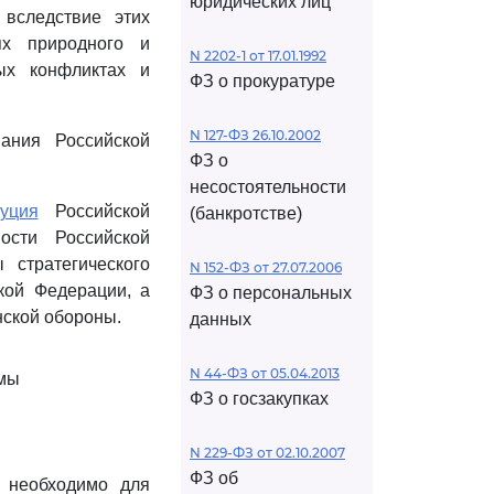
юридических лиц
вследствие этих
ях природного и
N 2202-1 от 17.01.1992
ых конфликтах и
ФЗ о прокуратуре
N 127-ФЗ 26.10.2002
ания Российской
ФЗ о
несостоятельности
туция
Российской
(банкротстве)
ости Российской
стратегического
N 152-ФЗ от 27.07.2006
кой Федерации, а
ФЗ о персональных
нской обороны.
данных
N 44-ФЗ от 05.04.2013
емы
ФЗ о госзакупках
N 229-ФЗ от 02.10.2007
ФЗ об
 необходимо для