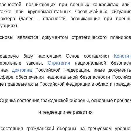
пасностей, возникающих при военных конфликтах или 
также при крупномасштабных чрезвычайных ситуаци
арактера (далее - опасности, возникающие при военн
уациях).
сновы являются документом стратегического планиров
-правовую базу настоящих Основ составляют
Консти
деральные законы,
Стратегия
национальной безопасн
енная
доктрина
Российской Федерации, иные документы 
сфере обеспечения национальной безопасности Российс
е правовые акты Российской Федерации в области гражда
. Оценка состояния гражданской обороны, основные пробл
и тенденции ее развития
 состояния гражданской обороны на требуемом уровне