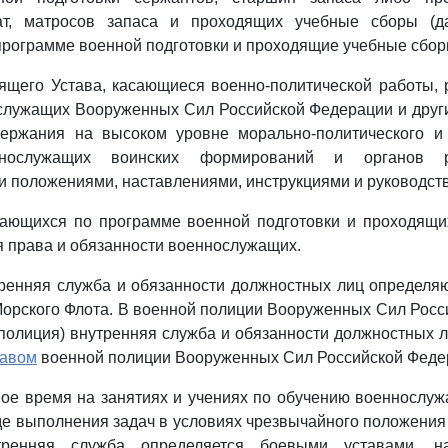
ат, матросов запаса и проходящих учебные сборы (д
рограмме военной подготовки и проходящие учебные сбор
ящего Устава, касающиеся военно-политической работы, 
служащих Вооруженных Сил Российской Федерации и друг
держания на высоком уровне морально-политического и 
ннослужащих воинских формирований и органов ре
 положениями, наставлениями, инструкциями и руководст
чающихся по программе военной подготовки и проходящи
 права и обязанности военнослужащих.
тренняя служба и обязанности должностных лиц определя
орского Флота. В военной полиции Вооруженных Сил Рос
 полиция) внутренняя служба и обязанности должностных 
тавом
военной полиции Вооруженных Сил Российской Феде
ое время на занятиях и учениях по обучению военнослу
оде выполнения задач в условиях чрезвычайного положени
тренняя служба определяется боевыми уставами, н