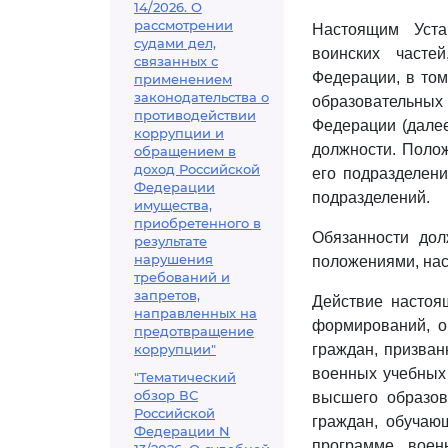
14/2026. О
рассмотрении
Настоящим Уста
судами дел,
воинских часте
связанных с
Федерации, в то
применением
законодательства о
образовательны
противодействии
Федерации (далее
коррупции и
должности. Полож
обращением в
доход Российской
его подразделени
Федерации
подразделений.
имущества,
приобретенного в
Обязанности дол
результате
нарушения
положениями, нас
требований и
запретов,
Действие настоя
направленных на
формирований, о
предотвращение
коррупции"
граждан, призван
военных учебных
"Тематический
обзор ВС
высшего образов
Российской
граждан, обучаю
Федерации N
программе воен