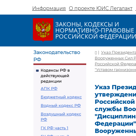
Информация
О проекте ЮИС Легалакт
ЗАКОНЫ, КОДЕКСЫ И
НОРМАТИВНО-ПРАВОВЫЕ 
РОССИЙСКОЙ ФЕДЕРАЦИ
Законодательство
|
Указ Президента 
Вооруженных Сил Р
РФ
Российской Федера
"Уставом гарнизон
Кодексы РФ в
действующей
редакции
Указ Президе
АПК РФ
утверждени
Бюджетный кодекс
Российской 
Водный кодекс РФ
службы Воо
Воздушный кодекс
"Дисциплин
РФ
Федерации"
ГК РФ часть 1
Вооруженны