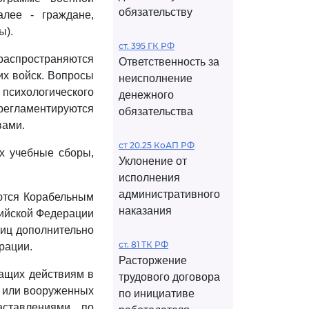
обязательству
алее - граждане,
ы).
ст. 395 ГК РФ
распространяются
Ответственность за
их войск. Вопросы
неисполнение
психологического
денежного
гламентируются
обязательства
вами.
ст 20.25 КоАП РФ
х учебные сборы,
Уклонение от
исполнения
административного
ются Корабельным
наказания
сийской Федерации
лиц дополнительно
ст. 81 ТК РФ
рации.
Расторжение
жащих действиям в
трудового договора
я или вооруженных
по инициативе
аставлениями по