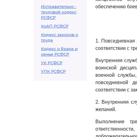
Исправительно -
обеспечению боев
трудовой кодекс
РСФСР
КоАП РСФСР
Кодекс законов о
труде
1. Повседневная 
соответствии с т
Кодекс о браке и
семье РСФСР
Внутренняя служб
УК РСФСР
воинской дисцип
УПК РСФСР
военной службы,
повседневной д
соответствии с з
2. Внутренняя с
желаний.
Выполнение тр
ответственности,
доброжелательно