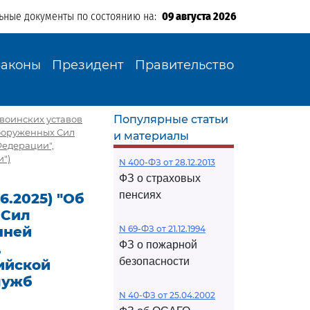
ьные документы по состоянию на:
09 августа 2026
Законы
Президент
Правительство
Популярные статьи
евоинских уставов
Вооруженных Сил
и материалы
Федерации",
")
N 400-ФЗ от 28.12.2013
ФЗ о страховых
пенсиях
06.2025) "Об
 Сил
нней
N 69-ФЗ от 21.12.1994
ФЗ о пожарной
,
безопасности
ийской
лужб
N 40-ФЗ от 25.04.2002