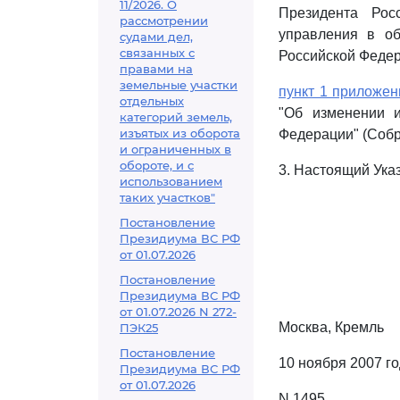
11/2026. О
Президента Рос
рассмотрении
управления в об
судами дел,
связанных с
Российской Федера
правами на
земельные участки
пункт 1 приложен
отдельных
"Об изменении и
категорий земель,
изъятых из оборота
Федерации" (Собра
и ограниченных в
обороте, и с
3. Настоящий Указ
использованием
таких участков"
Постановление
Президиума ВС РФ
от 01.07.2026
Постановление
Президиума ВС РФ
от 01.07.2026 N 272-
Москва, Кремль
ПЭК25
Постановление
10 ноября 2007 г
Президиума ВС РФ
от 01.07.2026
N 1495