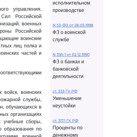
исполнительном
ого управления,
производстве
 Сил Российской
низаций, военных
N 53-ФЗ от 28.03.1998
роны Российской
ФЗ о воинской
мещающие воинские
службе
стных лиц полка и
воинских частей и
N 395-1 от 02.12.1990
ФЗ о банках и
банковской
соответствующими
деятельности
ст. 333 ГК РФ
 войск, воинских
Уменьшение
пожарной службы,
неустойки
ан, обучающихся в
ных организациях
ст. 317.1 ГК РФ
х учебные сборы,
Проценты по
о образования по
денежному
ограмме военной