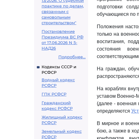
13/2026. О судебной
практике по делам,
подготовки солд
связанным с
обучающиеся по п
самовольным
строительством"
Положения насто
Постановление
только на военно
Президиума ВС РФ
воспитания, под
от 17.06.2026 N 5-
НАД26
состояния вое
соответствующими
Подробнее...
Кодексы СССР и
На граждан, обу
РСФСР
распространяются
Водный кодекс
РСФСР
На кораблях вну
ГПК РСФСР
уставом Военно-М
Гражданский
(далее - военная
кодекс РСФСР
определяются
Ус
Жилищный кодекс
РСФСР
В мирное и военн
бою, а также в х
Земельный кодекс
РСФСР
конфликтов вну