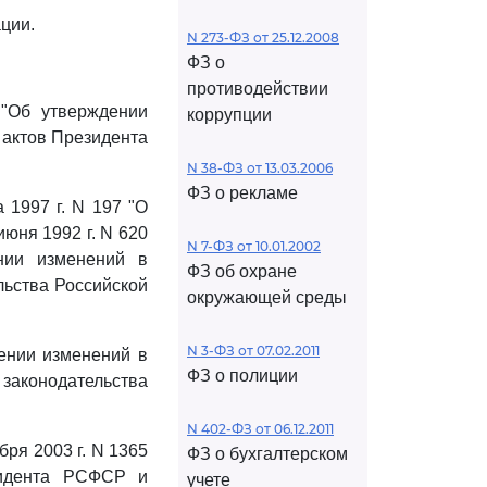
ции.
N 273-ФЗ от 25.12.2008
ФЗ о
противодействии
 "Об утверждении
коррупции
 актов Президента
N 38-ФЗ от 13.03.2006
ФЗ о рекламе
 1997 г. N 197 "О
юня 1992 г. N 620
N 7-ФЗ от 10.01.2002
нии изменений в
ФЗ об охране
льства Российской
окружающей среды
N 3-ФЗ от 07.02.2011
сении изменений в
ФЗ о полиции
законодательства
N 402-ФЗ от 06.12.2011
ря 2003 г. N 1365
ФЗ о бухгалтерском
зидента РСФСР и
учете