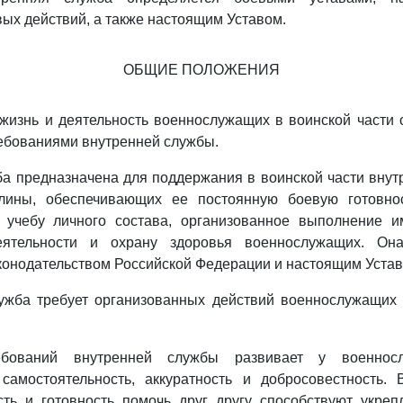
ых действий, а также настоящим Уставом.
ОБЩИЕ ПОЛОЖЕНИЯ
жизнь и деятельность военнослужащих в воинской части
ребованиями внутренней службы.
а предназначена для поддержания в воинской части внут
лины, обеспечивающих ее постоянную боевую готовнос
 учебу личного состава, организованное выполнение и
еятельности и охрану здоровья военнослужащих. Она
аконодательством Российской Федерации и настоящим Устав
лужба требует организованных действий военнослужащих 
ебований внутренней службы развивает у военносл
 самостоятельность, аккуратность и добросовестность.
сть и готовность помочь друг другу способствуют укреп