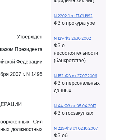
юридических лиц
N 2202-1 от 17.01.1992
ФЗ о прокуратуре
Утвержден
N 127-ФЗ 26.10.2002
ФЗ о
казом Президента
несостоятельности
(банкротстве)
ийской Федерации
бря 2007 г. N 1495
N 152-ФЗ от 27.07.2006
ФЗ о персональных
данных
ДЕРАЦИИ
N 44-ФЗ от 05.04.2013
ФЗ о госзакупках
Вооруженных Сил
N 229-ФЗ от 02.10.2007
вных должностных
ФЗ об