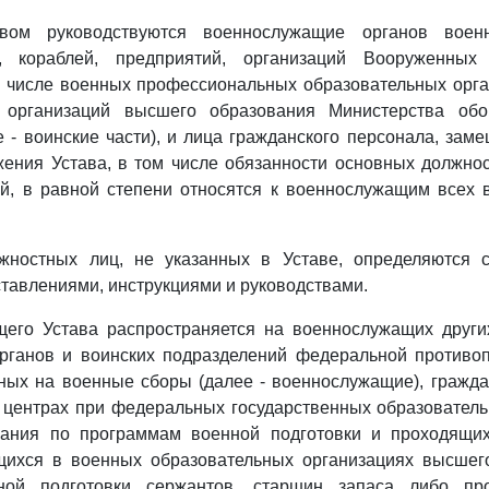
вом руководствуются военнослужащие органов военн
й, кораблей, предприятий, организаций Вооруженных
м числе военных профессиональных образовательных орга
х организаций высшего образования Министерства обо
 - воинские части), и лица гражданского персонала, за
ения Устава, в том числе обязанности основных должно
й, в равной степени относятся к военнослужащим всех 
жностных лиц, не указанных в Уставе, определяются 
тавлениями, инструкциями и руководствами.
щего Устава распространяется на военнослужащих других
рганов и воинских подразделений федеральной противо
ных на военные сборы (далее - военнослужащие), гражд
 центрах при федеральных государственных образователь
ания по программам военной подготовки и проходящи
щихся в военных образовательных организациях высшег
ной подготовки сержантов, старшин запаса либо пр