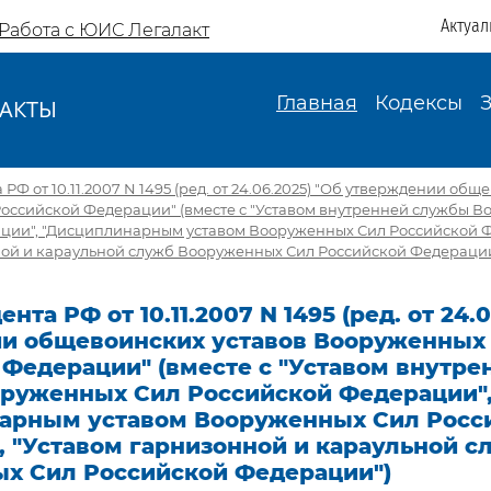
Актуал
Работа с ЮИС Легалакт
Главная
Кодексы
АКТЫ
И
РФ от 10.11.2007 N 1495 (ред. от 24.06.2025) "Об утверждении общ
оссийской Федерации" (вместе с "Уставом внутренней службы 
ции", "Дисциплинарным уставом Вооруженных Сил Российской 
ной и караульной служб Вооруженных Сил Российской Федерации
нта РФ от 10.11.2007 N 1495 (ред. от 24.
и общевоинских уставов Вооруженных
Федерации" (вместе с "Уставом внутре
руженных Сил Российской Федерации"
арным уставом Вооруженных Сил Росс
, "Уставом гарнизонной и караульной с
х Сил Российской Федерации")