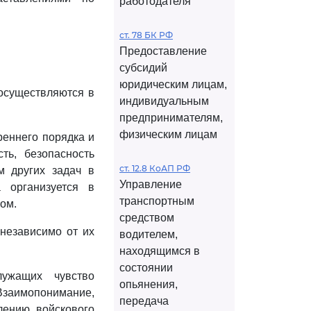
работодателя
ст. 78 БК РФ
Предоставление
субсидий
юридическим лицам,
 осуществляются в
индивидуальным
предпринимателям,
физическим лицам
реннего порядка и
ть, безопасность
ст. 12.8 КоАП РФ
м других задач в
Управление
 организуется в
транспортным
ом.
средством
независимо от их
водителем,
находящимся в
состоянии
ужащих чувство
опьянения,
 Взаимопонимание,
передача
лению войскового