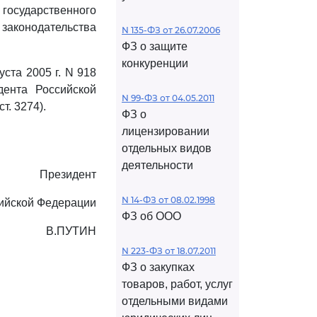
осударственного
законодательства
N 135-ФЗ от 26.07.2006
ФЗ о защите
конкуренции
ста 2005 г. N 918
дента Российской
N 99-ФЗ от 04.05.2011
т. 3274).
ФЗ о
лицензировании
отдельных видов
деятельности
Президент
N 14-ФЗ от 08.02.1998
ийской Федерации
ФЗ об ООО
В.ПУТИН
N 223-ФЗ от 18.07.2011
ФЗ о закупках
товаров, работ, услуг
отдельными видами