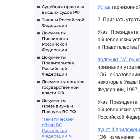
Судебная практика
Устав
гарнизонной
высших судов РФ
2. Признать утра
Законы Российской
Федерации
Указ Президента
Документы
Президента
общевоинских уст
Российской
и Правительства Р
Федерации
Документы
подпункт "а" пунк
Правительства
признании утрати
Российской
Федерации
"Об образовани
Документы органов
некоторые Указы 
государственной
Федерации, 1997, N
власти РФ
Документы
Указ Президента 
Президиума и
общевоинские ус
Пленума ВС РФ
Российской Федера
"Тематический
обзор ВС
пункт 4 приложен
Российской
Федерации N
"Об изменении 