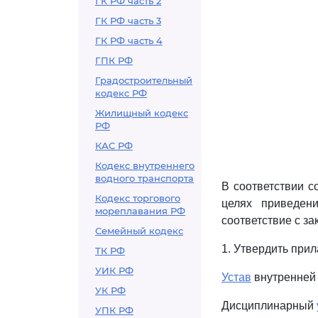
ГК РФ часть 2
ГК РФ часть 3
ГК РФ часть 4
ГПК РФ
Градостроительный
кодекс РФ
Жилищный кодекс
РФ
КАС РФ
Кодекс внутреннего
водного транспорта
В соответствии с
Кодекс торгового
целях приведен
мореплавания РФ
соответствие с з
Семейный кодекс
1. Утвердить при
ТК РФ
УИК РФ
Устав
внутренней
УК РФ
Дисциплинарный
УПК РФ