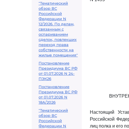
"Тематический
обзор ВС
Российской
Федерации N
12/2026. По делам,
связанным с
оспариванием
сделок, повлекших
переход права
собственности на
жилые помещения"
Постановление
Президиума ВС РФ
от 01.07.2026 N 24-
ПЭК26
Постановление
Президиума ВС РФ
ВНУТРЕ
от 01.07.2026 N
18А/2026
"Тематический
Настоящий Уста
обзор ВС
Российской Феде
Российской
Федерации N
лиц полка и его п