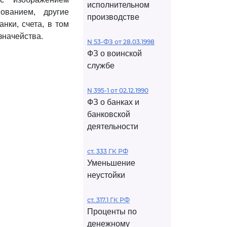
исполнительном
ованием, другие
производстве
нки, счета, в том
значейства.
N 53-ФЗ от 28.03.1998
ФЗ о воинской
службе
N 395-1 от 02.12.1990
ФЗ о банках и
банковской
деятельности
ст. 333 ГК РФ
Уменьшение
неустойки
ст. 317.1 ГК РФ
Проценты по
денежному