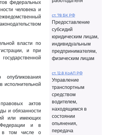
работодателя
ктов федеральных
ности человека и
ст. 78 БК РФ
межведомственный
Предоставление
аконодательством
субсидий
юридическим лицам,
ельной власти по
индивидуальным
гистрации, и при
предпринимателям,
государственной
физическим лицам
ст. 12.8 КоАП РФ
 опубликования
Управление
в исполнительной
транспортным
средством
водителем,
 правовых актов
находящимся в
оды и обязанности
состоянии
ций или имеющих
опьянения,
й Федерации и в
передача
, в том числе о