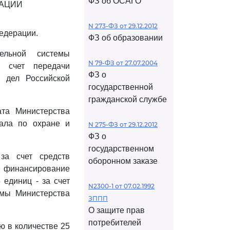
ФЗ об ОСАГО
РАЦИИ
N 273-ФЗ от 29.12.2012
едерации.
ФЗ об образовании
тельной системы
N 79-ФЗ от 27.07.2004
 счет передачи
ФЗ о
х дел Российской
государственной
гражданской службе
ата Министерства
нала по охране и
N 275-ФЗ от 29.12.2012
ФЗ о
государственном
за счет средств
оборонном заказе
а финансирование
 единиц - за счет
N2300-1 от 07.02.1992
емы Министерства
ЗППП
О защите прав
потребителей
ю в количестве 25