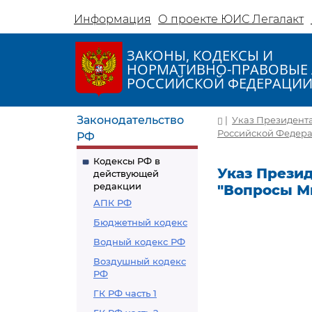
Информация
О проекте ЮИС Легалакт
ЗАКОНЫ, КОДЕКСЫ И
НОРМАТИВНО-ПРАВОВЫЕ 
РОССИЙСКОЙ ФЕДЕРАЦИ
Законодательство
|
Указ Президента 
Российской Федер
РФ
Кодексы РФ в
Указ Президе
действующей
редакции
"Вопросы М
АПК РФ
Бюджетный кодекс
Водный кодекс РФ
Воздушный кодекс
РФ
ГК РФ часть 1