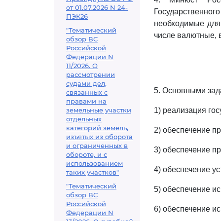
от 01.07.2026 N 24-
Государственно
ПЭК26
необходимые для 
"Тематический
числе валютные, 
обзор ВС
Российской
Федерации N
11/2026. О
рассмотрении
судами дел,
5. Основными зад
связанных с
правами на
земельные участки
1) реализация го
отдельных
категорий земель,
2) обеспечение пр
изъятых из оборота
и ограниченных в
3) обеспечение п
обороте, и с
использованием
4) обеспечение у
таких участков"
"Тематический
5) обеспечение ис
обзор ВС
Российской
6) обеспечение и
Федерации N