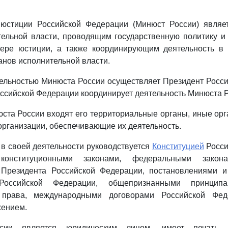
 юстиции Российской Федерации (Минюст России) явля
тельной власти, проводящим государственную политику 
ере юстиции, а также координирующим деятельность в
нов исполнительной власти.
ельностью Минюста России осуществляет Президент Росс
ссийской Федерации координирует деятельность Минюста Р
юста России входят его территориальные органы, иные ор
 организации, обеспечивающие их деятельность.
 в своей деятельности руководствуется
Конституцией
Росси
конституционными законами, федеральными закон
Президента Российской Федерации, постановлениями 
 Российской Федерации, общепризнанными принци
 права, международными договорами Российской Фед
ением.
сии является юридическим лицом, имеет печать 