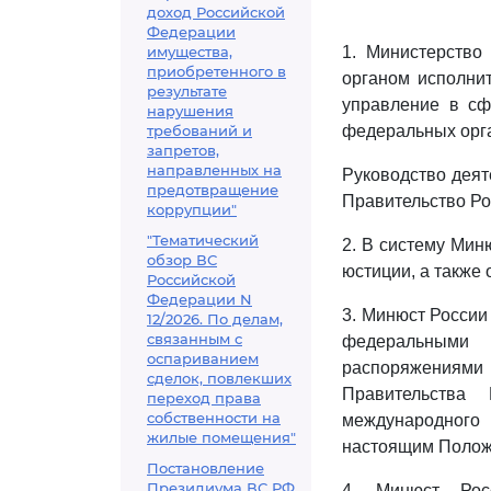
доход Российской
Федерации
имущества,
1. Министерство
приобретенного в
органом исполни
результате
управление в сф
нарушения
требований и
федеральных орга
запретов,
направленных на
Руководство деят
предотвращение
Правительство Ро
коррупции"
"Тематический
2. В систему Мин
обзор ВС
юстиции, а также
Российской
Федерации N
3. Минюст России
12/2026. По делам,
связанным с
федеральными 
оспариванием
распоряжениями 
сделок, повлекших
Правительства
переход права
собственности на
международного
жилые помещения"
настоящим Полож
Постановление
Президиума ВС РФ
4. Минюст Рос