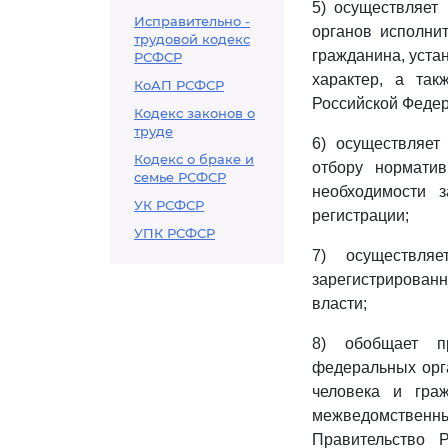
5) осуществляет
Исправительно -
органов исполни
трудовой кодекс
гражданина, уст
РСФСР
характер, а так
КоАП РСФСР
Российской Федер
Кодекс законов о
труде
6) осуществляет
Кодекс о браке и
отбору норматив
семье РСФСР
необходимости 
УК РСФСР
регистрации;
УПК РСФСР
7) осуществля
зарегистрирован
власти;
8) обобщает пр
федеральных орга
человека и гра
межведомственн
Правительство 