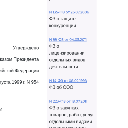
N 135-ФЗ от 26.07.2006
ФЗ о защите
конкуренции
N 99-ФЗ от 04.05.2011
ФЗ о
Утверждено
лицензировании
казом Президента
отдельных видов
деятельности
ийской Федерации
N 14-ФЗ от 08.02.1998
густа 1999 г. N 954
ФЗ об ООО
N 223-ФЗ от 18.07.2011
ФЗ о закупках
И
товаров, работ, услуг
отдельными видами