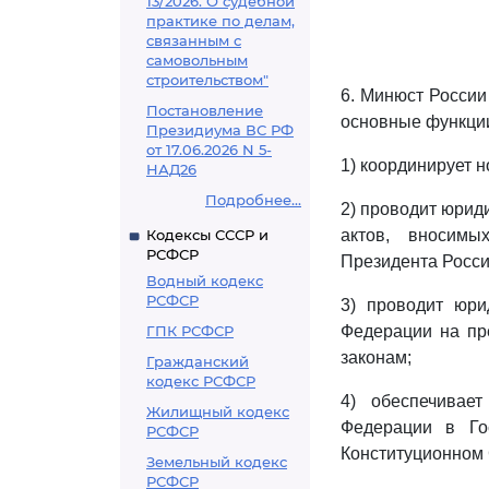
13/2026. О судебной
практике по делам,
связанным с
самовольным
строительством"
6. Минюст России
Постановление
основные функци
Президиума ВС РФ
от 17.06.2026 N 5-
1) координирует 
НАД26
Подробнее...
2) проводит юрид
Кодексы СССР и
актов, вносимы
РСФСР
Президента Росси
Водный кодекс
РСФСР
3) проводит юри
ГПК РСФСР
Федерации на пр
законам;
Гражданский
кодекс РСФСР
4) обеспечивает
Жилищный кодекс
Федерации в Го
РСФСР
Конституционном 
Земельный кодекс
РСФСР