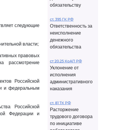
обязательству
ст. 395 ГК РФ
ствляет следующие
Ответственность за
неисполнение
денежного
нительной власти;
обязательства
мативных правовых
ст 20.25 КоАП РФ
на рассмотрение
Уклонение от
исполнения
ектов Российской
административного
и и федеральным
наказания
ст. 81 ТК РФ
ьства Российской
Расторжение
кой Федерации и
трудового договора
по инициативе