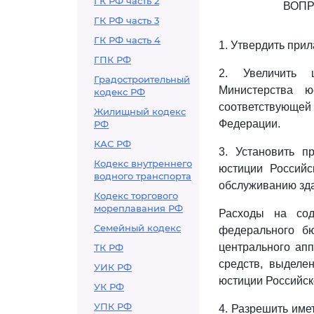
ГК РФ часть 2
ВОПР
ГК РФ часть 3
ГК РФ часть 4
1. Утвердить при
ГПК РФ
2. Увеличить ш
Градостроительный
Министерства 
кодекс РФ
соответствующей
Жилищный кодекс
Федерации.
РФ
КАС РФ
3. Установить п
Кодекс внутреннего
юстиции Российс
водного транспорта
обслуживанию зда
Кодекс торгового
мореплавания РФ
Расходы на сод
Семейный кодекс
федерального бю
центрального апп
ТК РФ
средств, выделе
УИК РФ
юстиции Российск
УК РФ
УПК РФ
4. Разрешить име