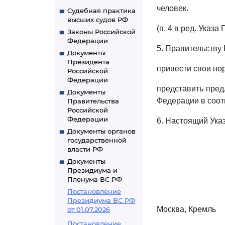
человек.
Судебная практика
высших судов РФ
(п. 4 в ред. Указ
Законы Российской
Федерации
5. Правительству
Документы
Президента
привести свои но
Российской
Федерации
представить пред
Документы
Федерации в соот
Правительства
Российской
Федерации
6. Настоящий Указ
Документы органов
государственной
власти РФ
Документы
Президиума и
Пленума ВС РФ
Постановление
Президиума ВС РФ
Москва, Кремль
от 01.07.2026
Постановление