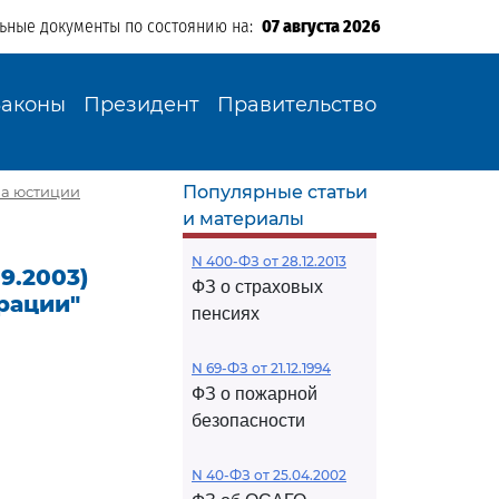
льные документы по состоянию на:
07 августа 2026
Законы
Президент
Правительство
Популярные статьи
тва юстиции
и материалы
N 400-ФЗ от 28.12.2013
09.2003)
ФЗ о страховых
рации"
пенсиях
N 69-ФЗ от 21.12.1994
ФЗ о пожарной
безопасности
N 40-ФЗ от 25.04.2002