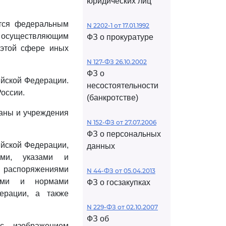
юридических лиц
ется федеральным
N 2202-1 от 17.01.1992
и осуществляющим
ФЗ о прокуратуре
 этой сфере иных
N 127-ФЗ 26.10.2002
ФЗ о
ийской Федерации.
несостоятельности
оссии.
(банкротстве)
ганы и учреждения
N 152-ФЗ от 27.07.2006
ФЗ о персональных
йской Федерации,
данных
ами, указами и
и распоряжениями
N 44-ФЗ от 05.04.2013
пами и нормами
ФЗ о госзакупках
ерации, а также
N 229-ФЗ от 02.10.2007
ФЗ об
с изображением