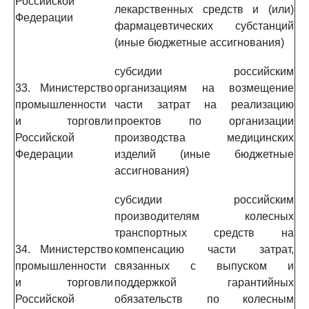
Российской
лекарственных средств и (или)
Федерации
фармацевтических субстанций
(иные бюджетные ассигнования)
субсидии российским
33. Министерство
организациям на возмещение
промышленности
части затрат на реализацию
и торговли
проектов по организации
Российской
производства медицинских
Федерации
изделий (иные бюджетные
ассигнования)
субсидии российским
производителям колесных
транспортных средств на
34. Министерство
компенсацию части затрат,
промышленности
связанных с выпуском и
и торговли
поддержкой гарантийных
Российской
обязательств по колесным