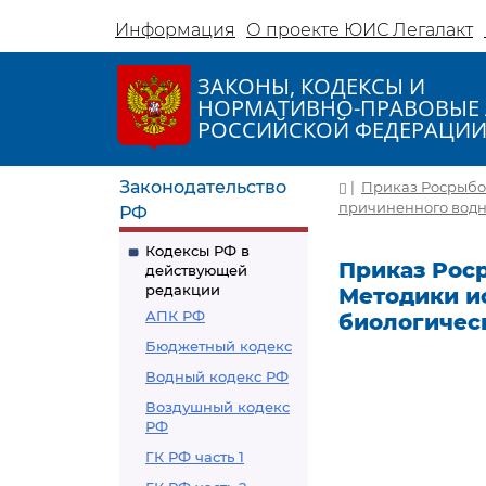
Информация
О проекте ЮИС Легалакт
ЗАКОНЫ, КОДЕКСЫ И
НОРМАТИВНО-ПРАВОВЫЕ 
РОССИЙСКОЙ ФЕДЕРАЦИ
Законодательство
|
Приказ Росрыбол
причиненного водны
РФ
Кодексы РФ в
Приказ Роср
действующей
редакции
Методики и
АПК РФ
биологичес
Бюджетный кодекс
Водный кодекс РФ
Воздушный кодекс
РФ
ГК РФ часть 1