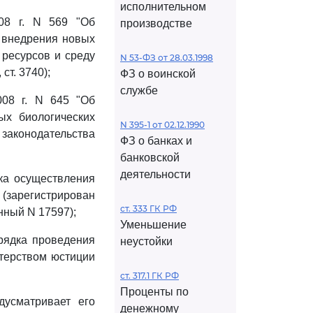
исполнительном
08 г. N 569 "Об
производстве
 внедрения новых
 ресурсов и среду
N 53-ФЗ от 28.03.1998
ст. 3740);
ФЗ о воинской
службе
008 г. N 645 "Об
ых биологических
N 395-1 от 02.12.1990
законодательства
ФЗ о банках и
банковской
деятельности
ка осуществления
зарегистрирован
ст. 333 ГК РФ
нный N 17597);
Уменьшение
рядка проведения
неустойки
терством юстиции
ст. 317.1 ГК РФ
Проценты по
дусматривает его
денежному