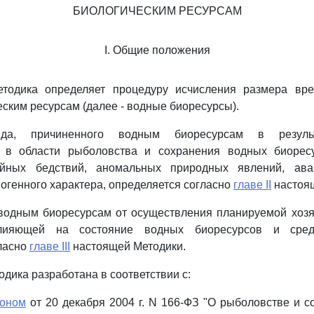
БИОЛОГИЧЕСКИМ РЕСУРСАМ
I. Общие положения
тодика определяет процедуру исчисления размера вре
ским ресурсам (далее - водные биоресурсы).
да, причиненного водным биоресурсам в резуль
а в области рыболовства и сохранения водных биорес
хийных бедствий, аномальных природных явлений, ава
ногенного характера, определяется согласно
главе II
настоящ
 водным биоресурсам от осуществления планируемой хозя
влияющей на состояние водных биоресурсов и сре
ласно
главе III
настоящей Методики.
дика разработана в соответствии с:
коном
от 20 декабря 2004 г. N 166-ФЗ "О рыболовстве и 