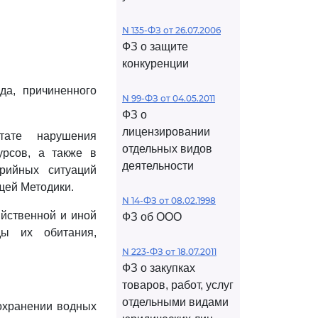
N 135-ФЗ от 26.07.2006
ФЗ о защите
конкуренции
да, причиненного
N 99-ФЗ от 04.05.2011
ФЗ о
лицензировании
тате нарушения
отдельных видов
урсов, а также в
деятельности
рийных ситуаций
ей Методики.
N 14-ФЗ от 08.02.1998
йственной и иной
ФЗ об ООО
ды их обитания,
N 223-ФЗ от 18.07.2011
ФЗ о закупках
товаров, работ, услуг
отдельными видами
сохранении водных