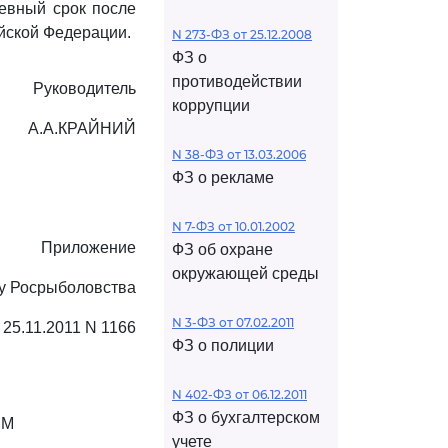
невный срок после
йской Федерации.
N 273-ФЗ от 25.12.2008
ФЗ о
противодействии
Руководитель
коррупции
А.А.КРАЙНИЙ
N 38-ФЗ от 13.03.2006
ФЗ о рекламе
N 7-ФЗ от 10.01.2002
Приложение
ФЗ об охране
окружающей среды
зу Росрыболовства
N 3-ФЗ от 07.02.2011
 25.11.2011 N 1166
ФЗ о полиции
N 402-ФЗ от 06.12.2011
ФЗ о бухгалтерском
ЫМ
учете