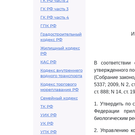
ГК РФ часть 2
ГК РФ часть 3
ГК РФ часть 4
ГПК РФ
И
Градостроительный
кодекс РФ
Жилищный кодекс
РФ
КАС РФ
В соответствии
утвержденного по
Кодекс внутреннего
водного транспорта
(Собрание законода
Кодекс торгового
5337; 2009, N 2, ст
мореплавания РФ
ст. 888; N 14, ст. 
Семейный кодекс
1. Утвердить по 
ТК РФ
Федерации при
УИК РФ
биологическим ре
УК РФ
2. Управлению к
УПК РФ