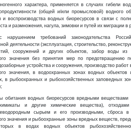
ногенного характера, применяется в случаях гибели во
продуктивности (общей и/или промысловой) водного об
я и воспроизводства водных биоресурсов в связи с полн
ста и размножения, нагула, зимовки и путей их миграции в 
с нарушением требований законодательства Росси
ной деятельности (эксплуатация, строительство, реконстру
ятий, сооружений и других объектов, забор воды из 
ного значения без принятия мер по предотвращению п
дозаборные устройства и сооружения, производство работ 
ого значения, в водоохранных зонах водных объектов
х, в рыбоохранных и рыбохозяйственных заповедных зо
;
ды обитания водных биоресурсов вредными веществами (
охимикаты и другие химические вещества), отходами
глеводородным сырьем и его производными, сброса в
го значения и рыбоохранные зоны вредных веществ, пре
оторых в водах водных объектов рыбохозяйственн