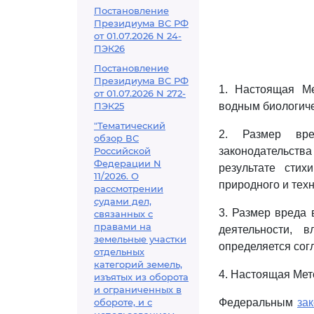
Постановление
Президиума ВС РФ
от 01.07.2026 N 24-
ПЭК26
Постановление
Президиума ВС РФ
1. Настоящая Ме
от 01.07.2026 N 272-
ПЭК25
водным биологиче
"Тематический
2. Размер вре
обзор ВС
Российской
законодательств
Федерации N
результате сти
11/2026. О
природного и тех
рассмотрении
судами дел,
3. Размер вреда
связанных с
правами на
деятельности, 
земельные участки
определяется сог
отдельных
категорий земель,
4. Настоящая Мето
изъятых из оборота
и ограниченных в
обороте, и с
Федеральным
за