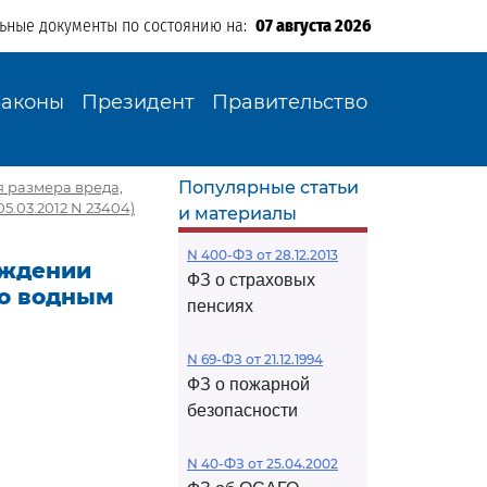
льные документы по состоянию на:
07 августа 2026
Законы
Президент
Правительство
Популярные статьи
я размера вреда,
.03.2012 N 23404)
и материалы
N 400-ФЗ от 28.12.2013
ерждении
ФЗ о страховых
го водным
пенсиях
N 69-ФЗ от 21.12.1994
ФЗ о пожарной
безопасности
N 40-ФЗ от 25.04.2002