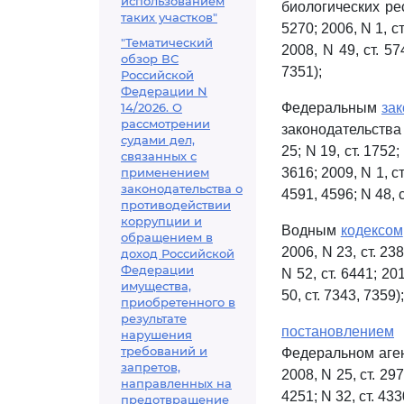
использованием
биологических ре
таких участков"
5270; 2006, N 1, ст.
"Тематический
2008, N 49, ст. 574
обзор ВС
7351);
Российской
Федерации N
14/2026. О
Федеральным
за
рассмотрении
законодательства 
судами дел,
25; N 19, ст. 1752; 
связанных с
применением
3616; 2009, N 1, ст.
законодательства о
4591, 4596; N 48, с
противодействии
коррупции и
Водным
кодексом
обращением в
2006, N 23, ст. 238
доход Российской
Федерации
N 52, ст. 6441; 201
имущества,
50, ст. 7343, 7359);
приобретенного в
результате
постановлением
П
нарушения
требований и
Федеральном аген
запретов,
2008, N 25, ст. 297
направленных на
4251; N 32, ст. 4330
предотвращение