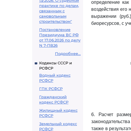
13/2026. О судебной
определение как 
практике по делам,
воздействия его 
связанным с
самовольным
выражении (руб.
строительством"
биоресурсов, с у
Постановление
Президиума ВС РФ
от 17.06.2026 по делу
N 7-ПВ26
Подробнее...
Кодексы СССР и
РСФСР
Водный кодекс
РСФСР
ГПК РСФСР
Гражданский
кодекс РСФСР
Жилищный кодекс
6. Расчет разм
РСФСР
законодательств
Земельный кодекс
также в результа
РСФСР