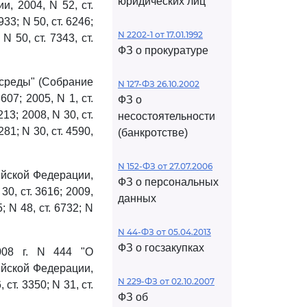
юридических лиц
, 2004, N 52, ст.
1933; N 50, ст. 6246;
N 2202-1 от 17.01.1992
 N 50, ст. 7343, ст.
ФЗ о прокуратуре
 среды" (Собрание
N 127-ФЗ 26.10.2002
07; 2005, N 1, ст.
ФЗ о
3213; 2008, N 30, ст.
несостоятельности
4281; N 30, ст. 4590,
(банкротстве)
N 152-ФЗ от 27.07.2006
ийской Федерации,
ФЗ о персональных
 30, ст. 3616; 2009,
данных
5; N 48, ст. 6732; N
N 44-ФЗ от 05.04.2013
ФЗ о госзакупках
008 г. N 444 "О
ийской Федерации,
N 229-ФЗ от 02.10.2007
 ст. 3350; N 31, ст.
ФЗ об