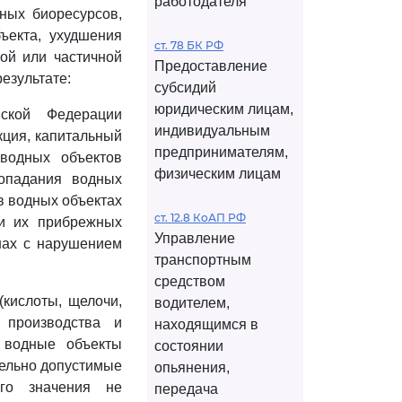
работодателя
дных биоресурсов,
ъекта, ухудшения
ст. 78 БК РФ
ой или частичной
Предоставление
результате:
субсидий
юридическим лицам,
йской Федерации
индивидуальным
кция, капитальный
предпринимателям,
водных объектов
физическим лицам
опадания водных
в водных объектах
ст. 12.8 КоАП РФ
 и их прибрежных
Управление
нах с нарушением
транспортным
средством
кислоты, щелочи,
водителем,
 производства и
находящимся в
 водные объекты
состоянии
дельно допустимые
опьянения,
ого значения не
передача