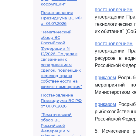
коррупции"
постановлением
П
Постановление
утверждении Пра
Президиума ВС РФ
от 01.07.2026
технологических 
их обитания" (Соб
"Тематический
обзор ВС
Российской
постановлением
П
Федерации N
утверждении Пра
12/2026. По делам,
ресурсов в водн
связанным с
оспариванием
Российской Федерац
сделок, повлекших
переход права
приказом
Росрыбо
собственности на
мероприятий по
жилые помещения"
Министерством юс
Постановление
Президиума ВС РФ
приказом
Росрыбо
от 01.07.2026
рыбохозяйственн
"Тематический
Российской Федера
обзор ВС
Российской
Федерации N
5. Исчисление р