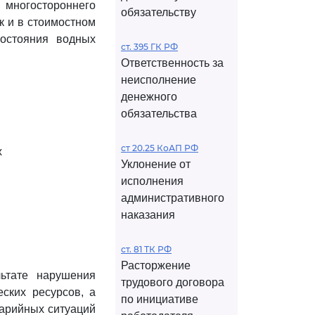
й многостороннего
обязательству
к и в стоимостном
состояния водных
ст. 395 ГК РФ
Ответственность за
неисполнение
денежного
обязательства
ст 20.25 КоАП РФ
х
Уклонение от
исполнения
административного
наказания
ст. 81 ТК РФ
Расторжение
ьтате нарушения
трудового договора
ских ресурсов, а
по инициативе
варийных ситуаций