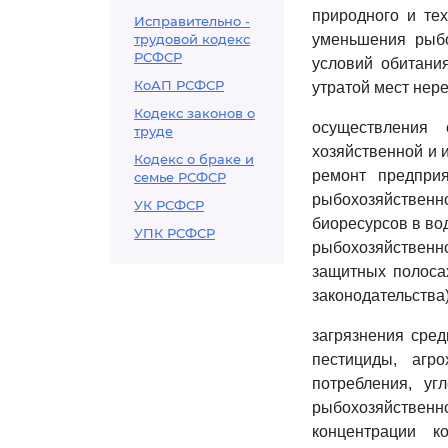
природного и тех
Исправительно -
трудовой кодекс
уменьшения рыбо
РСФСР
условий обитани
КоАП РСФСР
утратой мест нере
Кодекс законов о
осуществления 
труде
хозяйственной и и
Кодекс о браке и
ремонт предпри
семье РСФСР
рыбохозяйствен
УК РСФСР
биоресурсов в во
УПК РСФСР
рыбохозяйственн
защитных полоса
законодательства)
загрязнения сре
пестициды, агр
потребления, у
рыбохозяйственно
концентрации к