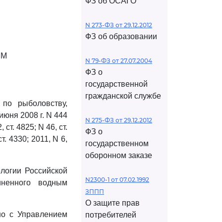
ФЗ об ОСАГО
N 273-ФЗ от 29.12.2012
ФЗ об образовании
ЫМ
N 79-ФЗ от 27.07.2004
ФЗ о
государственной
гражданской службе
по рыболовству,
юня 2008 г. N 444
N 275-ФЗ от 29.12.2012
ст. 4825; N 46, ст.
ФЗ о
ст. 4330; 2011, N 6,
государственном
оборонном заказе
ологии Российской
N2300-1 от 07.02.1992
иненного водным
ЗППП
О защите прав
но с Управлением
потребителей