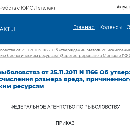
Актуа
Работа с ЮИС Легалакт
Главная
Кодексы
АКТЫ
И
овства от 25.11.2011 N 1166 "Об утверждении Методики исчислени
м биологическим ресурсам" (Зарегистрировано в Минюсте РФ 05
ыболовства от 25.11.2011 N 1166 Об утв
счисления размера вреда, причиненно
ким ресурсам
ФЕДЕРАЛЬНОЕ АГЕНТСТВО ПО РЫБОЛОВСТВУ
ПРИКАЗ